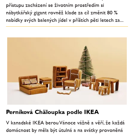
přístupu zacházení se životním prostředím si
nábytkářský gigant rovněž klade za cíl změnit 80 %
nabídky svých balených jídel v příštích pěti letech za...
Perníková Chäloupka podle IKEA
V kanadské IKEA berou Vánoce vážně a věří, že každá
domácnost by měla být útulná a na svátky provoněná