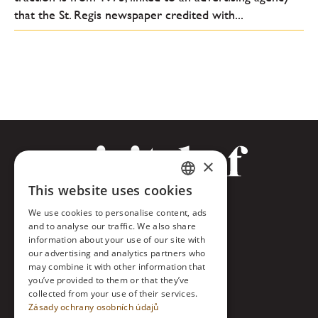
that the St. Regis newspaper credited with...
×
This website uses cookies
CZECH
Facebook
We use cookies to personalise content, ads
ENGLISH
and to analyse our traffic. We also share
Twitter
information about your use of our site with
our advertising and analytics partners who
Instagram
may combine it with other information that
you’ve provided to them or that they’ve
collected from your use of their services.
LinkedIn
Zásady ochrany osobních údajů