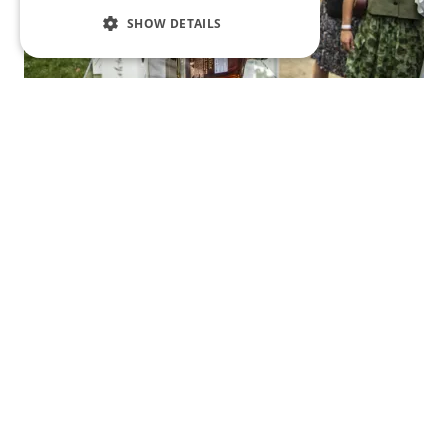
SHOW DETAILS
Metaxa představila prémiovou novinku a
nového Metaxa Mastera. Bude střežit a
rozvíjet dědictví značky
Společnost Metaxa představila Private Reserve Metaxa
Orama při příležitosti oslav nástupu nové osobnosti s
titulem Metaxa Master, což nastává jen jednou za
generaci. Metaxa současně oslavuje novou...