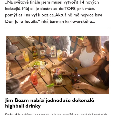
„Na světové finále jsem musel vytvořit 14 nových
koktejlů. Můj cíl je dostat se do TOP8, pak můžu
pomýšlet i na vyšší pozice. Aktuálně mě nejvíce baví
Don Julio Tequila,“ říká barman karlovarského...
Jim Beam nabízí jednoduše dokonalé
highball drinky
Pokud hledáte inspiraci, jak se osvěžit v nadcházejících