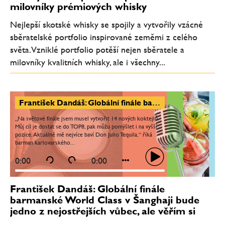
milovníky prémiových whisky
Nejlepší skotské whisky se spojily a vytvořily vzácné
sběratelské portfolio inspirované zeměmi z celého
světa. Vzniklé portfolio potěší nejen sběratele a
milovníky kvalitních whisky, ale i všechny...
František Dandáš: Globální finále barmanské World Class v Šanghaji bude jedno z nejostřejších vůbec, ale věřím si
„Na světové finále jsem musel vytvořit 14 nových koktejlů.
Můj cíl je dostat se do TOP8, pak můžu pomýšlet i na vyšší
pozice. Aktuálně mě nejvíce baví Don Julio Tequila,“ říká
barman karlovarského...
0:00
0:00
František Dandáš: Globální finále
barmanské World Class v Šanghaji bude
jedno z nejostřejších vůbec, ale věřím si