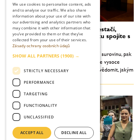
We use cookies to personalise content, ads
ENGLISH
and to analyse our traffic. We also share
information about your use of our site with
our advertising and analytics partners who
Luis Figueroa: Vášeň pro rum nestačí,
may combine it with other information that
you’ve provided to them or that they’ve
zárukou úspěchu je, když tu lásku spojíte s
collected from your use of their services.
kvalitou
Zásady ochrany osobních údajů
„Mimo vášeň potřebujete vysoce kvalitní surovinu, pak
SHOW ALL PARTNERS
(1900) →
je důležité, jak suroviny transformujete ve vysoce
kvalitní alkohol. Následně je potřeba si uvědomit, jakým
STRICTLY NECESSARY
způsobem dochází k procesu staření...
PERFORMANCE
TARGETING
FUNCTIONALITY
UNCLASSIFIED
ACCEPT ALL
DECLINE ALL