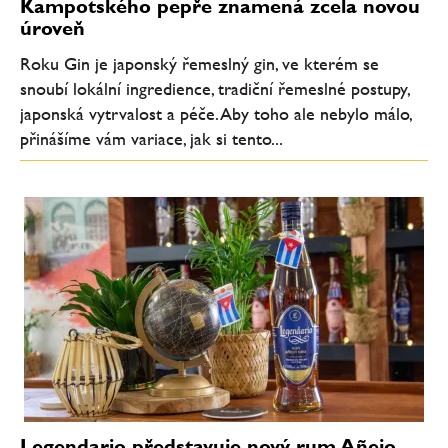
Kampotského pepře znamená zcela novou
úroveň
Roku Gin je japonský řemeslný gin, ve kterém se
snoubí lokální ingredience, tradiční řemeslné postupy,
japonská vytrvalost a péče. Aby toho ale nebylo málo,
přinášíme vám variace, jak si tento...
Legendario představuje nový rum Añejo