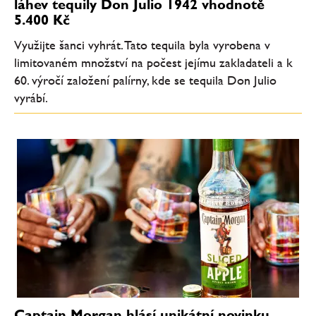
láhev tequily Don Julio 1942 vhodnotě
5.400 Kč
Využijte šanci vyhrát. Tato tequila byla vyrobena v
limitovaném množství na počest jejímu zakladateli a k
60. výročí založení palírny, kde se tequila Don Julio
vyrábí.
Captain Morgan hlásí unikátní novinku