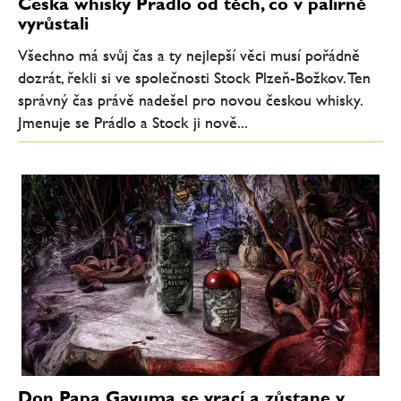
Česká whisky Prádlo od těch, co v palírně
vyrůstali
Všechno má svůj čas a ty nejlepší věci musí pořádně
dozrát, řekli si ve společnosti Stock Plzeň-Božkov. Ten
správný čas právě nadešel pro novou českou whisky.
Jmenuje se Prádlo a Stock ji nově...
Don Papa Gayuma se vrací a zůstane v