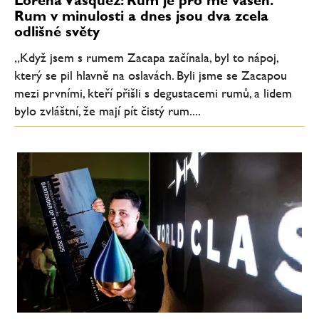
Lorena Vásquez: Rum je pro mě vášeň.
Rum v minulosti a dnes jsou dva zcela
odlišné světy
„Když jsem s rumem Zacapa začínala, byl to nápoj,
který se pil hlavně na oslavách. Byli jsme se Zacapou
mezi prvními, kteří přišli s degustacemi rumů, a lidem
bylo zvláštní, že mají pít čistý rum....