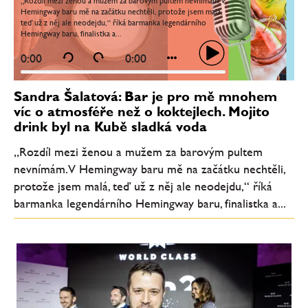
„Rozdíl mezi ženou a mužem za barovým pultem nevnímám. V
Hemingway baru mě na začátku nechtěli, protože jsem malá,
teď už z něj ale neodejdu,“ říká barmanka legendárního
Hemingway baru, finalistka a...
0:00
0:00
Sandra Šalatová: Bar je pro mě mnohem
víc o atmosféře než o koktejlech. Mojito
drink byl na Kubě sladká voda
„Rozdíl mezi ženou a mužem za barovým pultem
nevnímám. V Hemingway baru mě na začátku nechtěli,
protože jsem malá, teď už z něj ale neodejdu,“ říká
barmanka legendárního Hemingway baru, finalistka a...