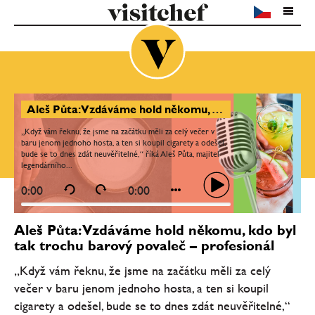
Aleš Půta: Vzdáváme hold někomu, kdo byl tak trochu barový povaleč – profesionál
„Když vám řeknu, že jsme na začátku měli za celý večer v
baru jenom jednoho hosta, a ten si koupil cigarety a odešel,
bude se to dnes zdát neuvěřitelné,“ říká Aleš Půta, majitel
legendárního...
0:00
0:00
Aleš Půta: Vzdáváme hold někomu, kdo byl
tak trochu barový povaleč – profesionál
„Když vám řeknu, že jsme na začátku měli za celý
večer v baru jenom jednoho hosta, a ten si koupil
cigarety a odešel, bude se to dnes zdát neuvěřitelné,“