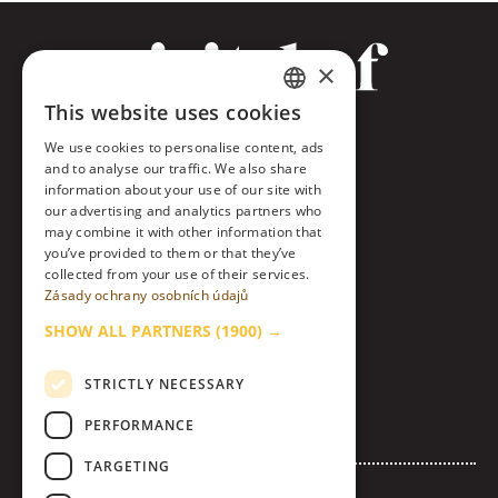
×
This website uses cookies
CZECH
Facebook
We use cookies to personalise content, ads
ENGLISH
and to analyse our traffic. We also share
Twitter
information about your use of our site with
our advertising and analytics partners who
Instagram
may combine it with other information that
you’ve provided to them or that they’ve
collected from your use of their services.
LinkedIn
Zásady ochrany osobních údajů
Contact
SHOW ALL PARTNERS
(1900) →
About Us & Code of Ethics
STRICTLY NECESSARY
Personal Data Processing Policy
PERFORMANCE
Cookies settings
TARGETING
Advertise with Us