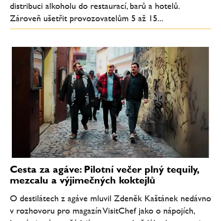
distribuci alkoholu do restaurací, barů a hotelů.
Zároveň ušetřit provozovatelům 5 až 15...
Cesta za agáve: Pilotní večer plný tequily,
mezcalu a výjimečných koktejlů
O destilátech z agáve mluvil Zdeněk Kaštánek nedávno
v rozhovoru pro magazín VisitChef jako o nápojích,