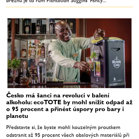
březnu je to rum Plantation Stiggins' Fancy...
Česko má šanci na revoluci v balení
alkoholu: ecoTOTE by mohl snížit odpad až
o 95 procent a přinést úspory pro bary i
planetu
Představte si, že byste mohli kouzelným proutkem
odstranit až 95 procent všech obalových materiálů při