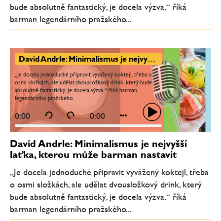
bude absolutně fantastický, je docela výzva,“ říká
barman legendárního pražského...
David Andrle: Minimalismus je nejvyšší laťka, kterou může barman nastavit
„Je docela jednoduché připravit vyvážený koktejl, třeba o
osmi složkách, ale udělat dvousložkový drink, který bude
absolutně fantastický, je docela výzva,“ říká barman
legendárního pražského...
0:00
0:00
David Andrle: Minimalismus je nejvyšší
laťka, kterou může barman nastavit
„Je docela jednoduché připravit vyvážený koktejl, třeba
o osmi složkách, ale udělat dvousložkový drink, který
bude absolutně fantastický, je docela výzva,“ říká
barman legendárního pražského...