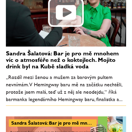
Sandra Šalatová: Bar je pro mě mnohem
víc o atmosféře než o koktejlech. Mojito
drink byl na Kubě sladká voda
„Rozdíl mezi ženou a mužem za barovým pultem
nevnímám. V Hemingway baru mě na začátku nechtěli,
protože jsem malá, teď už z něj ale neodejdu,“ říká
barmanka legendárního Hemingway baru, finalistka a...
Sandra Šalatová: Bar je pro mě mnohem víc o atmosféře než o koktejlech. Mojito drink byl na Kubě sladká voda