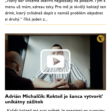
„Nový bar chceme otevřít nejpozději na podzim. Tým a
menu už mám, adresu taky. Pro mě je skvělý koktejl ten
drink, který zvládneš dopít a nemáš problém objednat
si druhý.“ říká jeden z...
Adrián Michalčík: Kokteil je šanca vytvoriť
unikátny zážitok
„Každý kokteil má svoj príbeh. Je napojený na suroviny