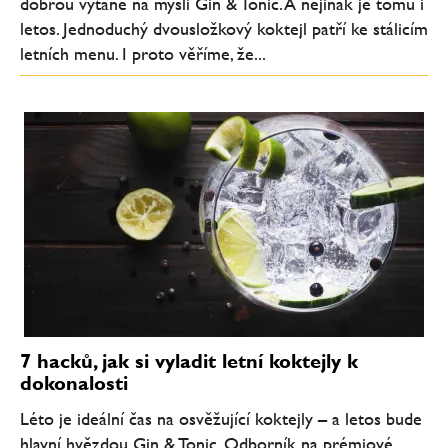
dobrou vytane na mysli Gin & Tonic. A nejinak je tomu i
letos. Jednoduchý dvousložkový koktejl patří ke stálicím
letních menu. I proto věříme, že...
7 hacků, jak si vyladit letní koktejly k
dokonalosti
Léto je ideální čas na osvěžující koktejly – a letos bude
hlavní hvězdou Gin & Tonic. Odborník na prémiové