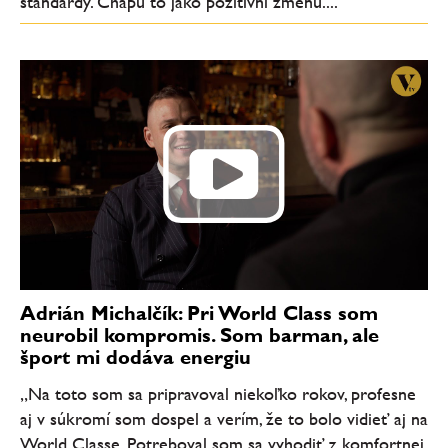
standardy. Chápu to jako pozitivní změnu....
Adrián Michalčík: Pri World Class som
neurobil kompromis. Som barman, ale
šport mi dodáva energiu
„Na toto som sa pripravoval niekoľko rokov, profesne
aj v súkromí som dospel a verím, že to bolo vidieť aj na
World Classe. Potreboval som sa vyhodiť z komfortnej