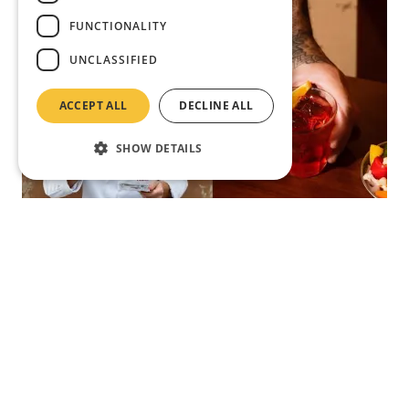
FUNCTIONALITY
UNCLASSIFIED
ACCEPT ALL
DECLINE ALL
SHOW DETAILS
Asia's 50 Best Bars 2024: nováček sesadil z
trůnu bar Coa. Ten se na špici udržel
neuvěřitelné tři roky
Bar Leone, podnik v italském střihu, který sídlí v centru
Hongkongu, byl vyhlášen nejlepším barem Asie.
Vzhledem k tomu, že je tento bar otevřen teprve rok,
je to skutečně úctyhodný úspěch. Navíc po...