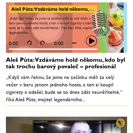
Aleš Půta: Vzdáváme hold někomu, kdo byl tak trochu barový povaleč – profesionál
„Když vám řeknu, že jsme na začátku měli za celý večer v
baru jenom jednoho hosta, a ten si koupil cigarety a odešel,
bude se to dnes zdát neuvěřitelné,“ říká Aleš Půta, majitel
legendárního...
0:00
0:00
Aleš Půta: Vzdáváme hold někomu, kdo byl
tak trochu barový povaleč – profesionál
„Když vám řeknu, že jsme na začátku měli za celý
večer v baru jenom jednoho hosta, a ten si koupil
cigarety a odešel, bude se to dnes zdát neuvěřitelné,“
říká Aleš Půta, majitel legendárního...