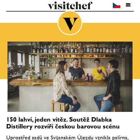
150 lahví, jeden vítěz. Soutěž Dlabka
Distillery rozvíří českou barovou scénu
Uprostřed sadů ve Svijanském Újezdu vznikla palírna,