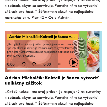
a spôsob, akým sa servíruje. Pomáha nám to vytvoriť
zážitok pre hostí.“ Šéfbarman aktuálne najlepšieho
nórskeho baru Pier 42 v Osle, Adrián...
Adrián Michalčík: Kokteil je šanca vytvoriť unikátny zážitok
„Každý kokteil má svoj príbeh. Je napojený na suroviny a
spôsob, akým sa servíruje. Pomáha nám to vytvoriť zážitok
pre hostí.“ Šéfbarman aktuálne najlepšieho nórskeho baru
Pier 42 v Osle, Adrián...
0:00
0:00
Adrián Michalčík: Kokteil je šanca vytvoriť
unikátny zážitok
„Každý kokteil má svoj príbeh. Je napojený na suroviny
a spôsob, akým sa servíruje. Pomáha nám to vytvoriť
zážitok pre hostí.“ Šéfbarman aktuálne najlepšieho