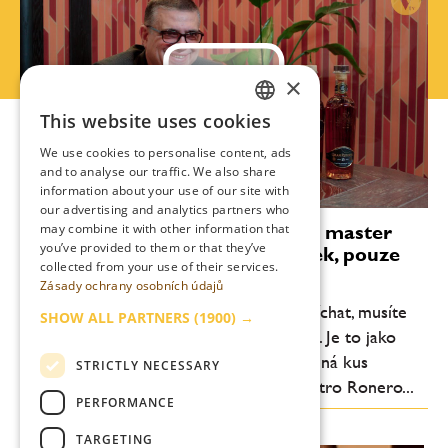
×
This website uses cookies
CZECH
We use cookies to personalise content, ads
ENGLISH
and to analyse our traffic. We also share
information about your use of our site with
our advertising and analytics partners who
Asbel Morales: Práce rumového master
may combine it with other information that
you’ve provided to them or that they’ve
blendera znamená věčný závazek, pouze
collected from your use of their services.
univerzita vám nestačí
Zásady ochrany osobních údajů
„Abyste mohli výsledné rumy správně míchat, musíte
SHOW ALL PARTNERS
(1900) →
znát velmi dobře každý sud a jeho obsah. Je to jako
poznat svou rodinu. Rum na Kubě znamená kus
STRICTLY NECESSARY
historie a našeho charakteru,“ říká Maestro Ronero...
PERFORMANCE
TARGETING