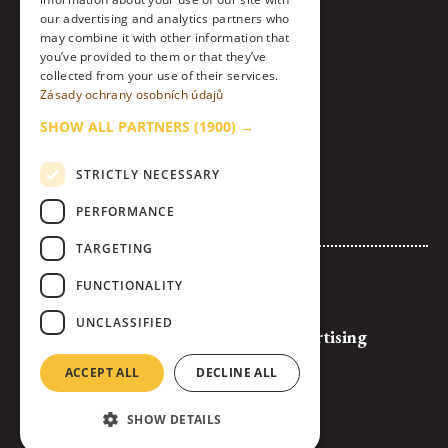
our advertising and analytics partners who
Instagram
may combine it with other information that
you’ve provided to them or that they’ve
collected from your use of their services.
LinkedIn
Zásady ochrany osobních údajů
Contact
SHOW ALL PARTNERS
(1900) →
About Us & Code of Ethics
STRICTLY NECESSARY
Personal Data Processing Policy
PERFORMANCE
Cookies settings
TARGETING
Advertise with Us
FUNCTIONALITY
Logos and Banners for Download
UNCLASSIFIED
General Terms and Conditions of Advertising
Full Competition Rules
ACCEPT ALL
DECLINE ALL
SHOW DETAILS