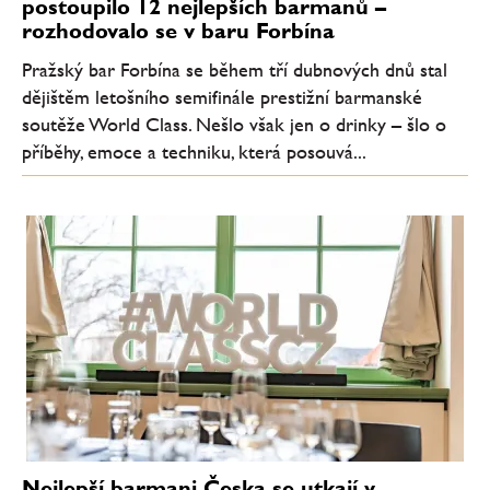
postoupilo 12 nejlepších barmanů –
rozhodovalo se v baru Forbína
Pražský bar Forbína se během tří dubnových dnů stal
dějištěm letošního semifinále prestižní barmanské
soutěže World Class. Nešlo však jen o drinky – šlo o
příběhy, emoce a techniku, která posouvá...
Nejlepší barmani Česka se utkají v