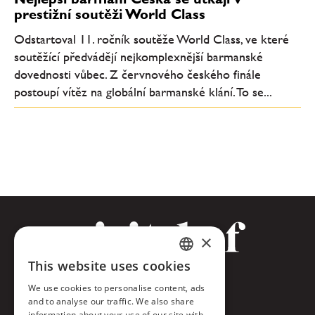
prestižní soutěži World Class
Odstartoval 11. ročník soutěže World Class, ve které
soutěžící předvádějí nejkomplexnější barmanské
dovednosti vůbec. Z červnového českého finále
postoupí vítěz na globální barmanské klání. To se...
×
This website uses cookies
CZECH
Facebook
We use cookies to personalise content, ads
ENGLISH
and to analyse our traffic. We also share
Twitter
information about your use of our site with