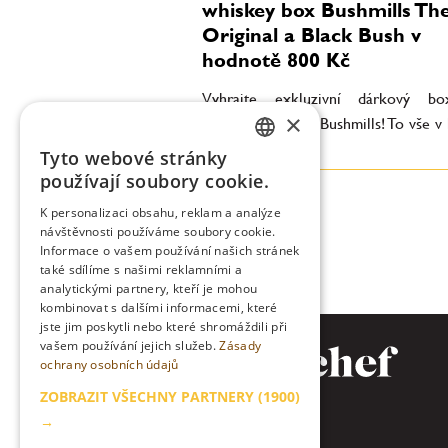
whiskey box Bushmills Th
Original a Black Bush v
hodnotě 800 Kč
Vyhrajte exkluzivní dárkový b
×
skvělých whiskey Bushmills! To vše v
800 Kč.
Tyto webové stránky
CZECH
používají soubory cookie.
ENGLISH
K personalizaci obsahu, reklam a analýze
návštěvnosti používáme soubory cookie.
Informace o vašem používání našich stránek
také sdílíme s našimi reklamními a
analytickými partnery, kteří je mohou
kombinovat s dalšími informacemi, které
jste jim poskytli nebo které shromáždili při
vašem používání jejich služeb.
Zásady
ochrany osobních údajů
ZOBRAZIT VŠECHNY PARTNERY
(1900)
→