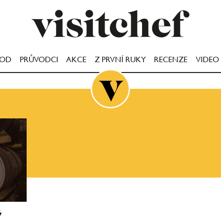
OOD
PRŮVODCI
AKCE
Z PRVNÍ RUKY
RECENZE
VIDEO
ý