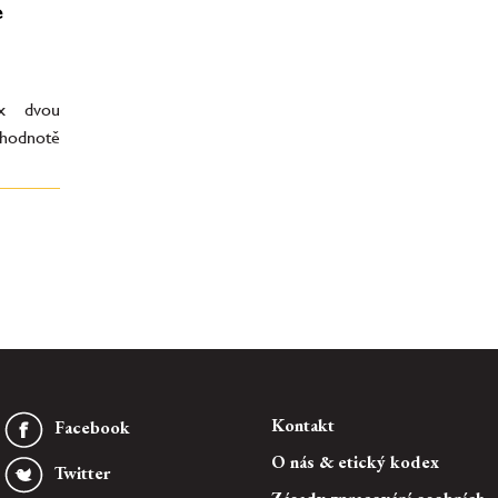
e
ox dvou
 hodnotě
Kontakt
Facebook
O nás & etický kodex
Twitter