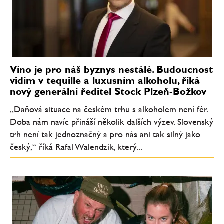
Víno je pro náš byznys nestálé. Budoucnost
vidím v tequille a luxusním alkoholu, říká
nový generální ředitel Stock Plzeň-Božkov
„Daňová situace na českém trhu s alkoholem není fér.
Doba nám navíc přináší několik dalších výzev. Slovenský
trh není tak jednoznačný a pro nás ani tak silný jako
český,“ říká Rafal Walendzik, který...