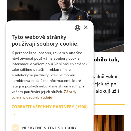
×
Tyto webové stránky
CZECH
používají soubory cookie.
ENGLISH
K personalizaci obsahu, reklam a analýze
Champagne? Nechci, aby to působilo tak,
návštěvnosti používáme soubory cookie.
Informace o vašem používání našich stránek
že nemáme co prodávat
také sdílíme s našimi reklamními a
analytickými partnery, kteří je mohou
Situace na trhu se champagne víny je aktuálně velmi
kombinovat s dalšími informacemi, které
komplikovaná. Stěžují si všichni – od prodejců až po
jste jim poskytli nebo které shromáždili při
zákazníky. Vinaři nám distributorům často alokují už i
vašem používání jejich služeb.
Zásady
ochrany osobních údajů
základní vína, a s něčím takovým jsem...
ZOBRAZIT VŠECHNY PARTNERY
(1900)
→
NEZBYTNĚ NUTNÉ SOUBORY