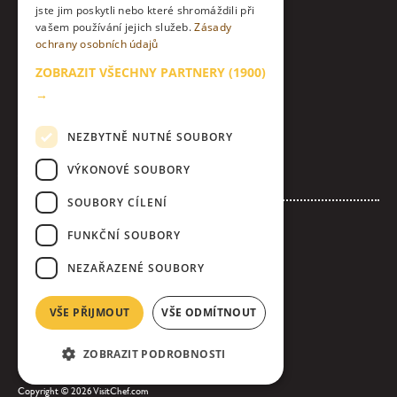
jste jim poskytli nebo které shromáždili při
Instagram
vašem používání jejich služeb.
Zásady
ochrany osobních údajů
LinkedIn
ZOBRAZIT VŠECHNY PARTNERY
(1900)
Kontakt
→
O nás & etický kodex
NEZBYTNĚ NUTNÉ SOUBORY
Zásady zpracování osobních údajů
VÝKONOVÉ SOUBORY
Nastavení Cookies
SOUBORY CÍLENÍ
Inzerujte s námi
FUNKČNÍ SOUBORY
Loga & bannery ke stažení
NEZAŘAZENÉ SOUBORY
Všeobecné obchodní podmínky inzerce
Úplná pravidla soutěže
VŠE PŘIJMOUT
VŠE ODMÍTNOUT
ZOBRAZIT PODROBNOSTI
Copyright © 2026 VisitChef.com