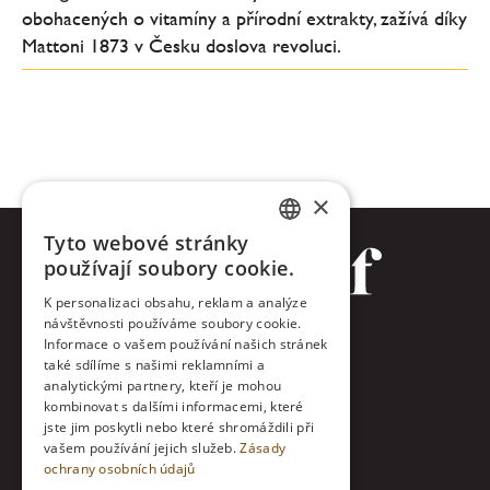
obohacených o vitamíny a přírodní extrakty, zažívá díky
Mattoni 1873 v Česku doslova revoluci.
×
Tyto webové stránky
CZECH
používají soubory cookie.
ENGLISH
K personalizaci obsahu, reklam a analýze
návštěvnosti používáme soubory cookie.
Facebook
Informace o vašem používání našich stránek
také sdílíme s našimi reklamními a
Twitter
analytickými partnery, kteří je mohou
kombinovat s dalšími informacemi, které
jste jim poskytli nebo které shromáždili při
Instagram
vašem používání jejich služeb.
Zásady
ochrany osobních údajů
LinkedIn