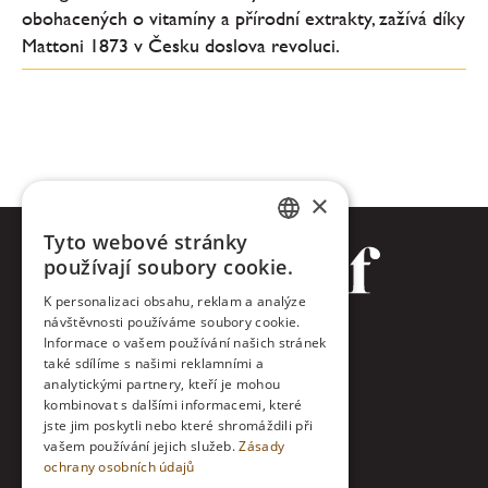
obohacených o vitamíny a přírodní extrakty, zažívá díky
Mattoni 1873 v Česku doslova revoluci.
×
Tyto webové stránky
CZECH
používají soubory cookie.
ENGLISH
K personalizaci obsahu, reklam a analýze
návštěvnosti používáme soubory cookie.
Facebook
Informace o vašem používání našich stránek
také sdílíme s našimi reklamními a
Twitter
analytickými partnery, kteří je mohou
kombinovat s dalšími informacemi, které
jste jim poskytli nebo které shromáždili při
Instagram
vašem používání jejich služeb.
Zásady
ochrany osobních údajů
LinkedIn