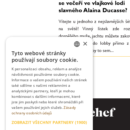
se večeří ve vlajkové lodi
slavného Alaina Ducasse?
Vítejte u jednoho z nejslavnějších š
na světě! Vinný lístek zde roz
dospělého muže, jachtu můžete zakot
×
hotelem a vyjet do lobby přímo z 
výtahem. Formulí by to sem...
Tyto webové stránky
CZECH
používají soubory cookie.
ENGLISH
K personalizaci obsahu, reklam a analýze
návštěvnosti používáme soubory cookie.
Informace o vašem používání našich stránek
také sdílíme s našimi reklamními a
analytickými partnery, kteří je mohou
kombinovat s dalšími informacemi, které
jste jim poskytli nebo které shromáždili při
vašem používání jejich služeb.
Zásady
ochrany osobních údajů
ZOBRAZIT VŠECHNY PARTNERY
(1900)
→