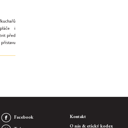
éfkuchařů
pláče i
vit před
přístavu
Kontakt
Facebook
O nás & etický kodex