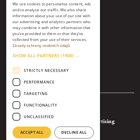
Facebook
We use cookies to personalise content, ads
ENGLISH
and to analyse our traffic. We also share
Twitter
information about your use of our site with
our advertising and analytics partners who
Instagram
may combine it with other information that
you’ve provided to them or that they’ve
collected from your use of their services.
LinkedIn
Zásady ochrany osobních údajů
Contact
SHOW ALL PARTNERS
(1900) →
About Us & Code of Ethics
STRICTLY NECESSARY
Personal Data Processing Policy
PERFORMANCE
Cookies settings
TARGETING
Advertise with Us
FUNCTIONALITY
Logos and Banners for Download
UNCLASSIFIED
General Terms and Conditions of Advertising
Full Competition Rules
ACCEPT ALL
DECLINE ALL