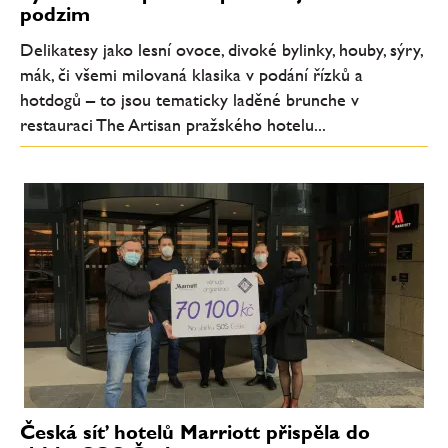
podzim
Delikatesy jako lesní ovoce, divoké bylinky, houby, sýry,
mák, či všemi milovaná klasika v podání řízků a
hotdogů – to jsou tematicky laděné brunche v
restauraci The Artisan pražského hotelu...
Česká síť hotelů Marriott přispěla do