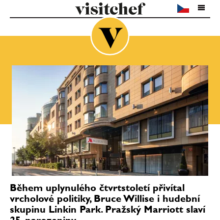
Během uplynulého čtvrtstoletí přivítal
vrcholové politiky, Bruce Willise i hudební
skupinu Linkin Park. Pražský Marriott slaví
25. narozeniny