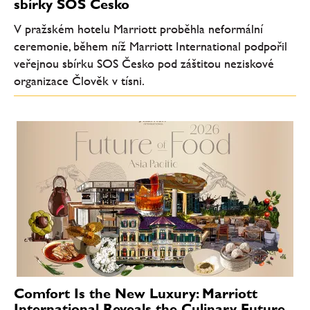
sbírky SOS Česko
V pražském hotelu Marriott proběhla neformální
ceremonie, během níž Marriott International podpořil
veřejnou sbírku SOS Česko pod záštitou neziskové
organizace Člověk v tísni.
Comfort Is the New Luxury: Marriott
International Reveals the Culinary Future