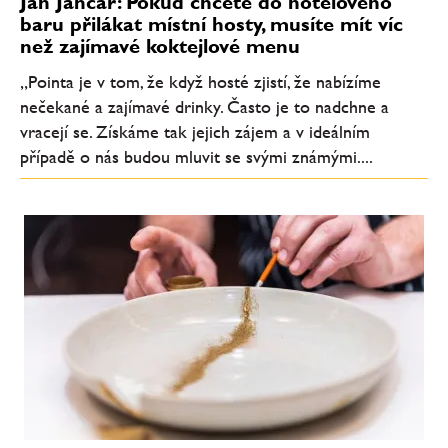
Jan Jančar: Pokud chcete do hotelového
baru přilákat místní hosty, musíte mít víc
než zajímavé koktejlové menu
„Pointa je v tom, že když hosté zjistí, že nabízíme
nečekané a zajímavé drinky. Často je to nadchne a
vracejí se. Získáme tak jejich zájem a v ideálním
případě o nás budou mluvit se svými známými....