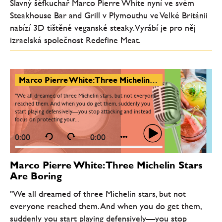
Slavný šéfkuchař Marco Pierre White nyní ve svém
Steakhouse Bar and Grill v Plymouthu ve Velké Británii
nabízí 3D tištěné veganské steaky. Vyrábí je pro něj
izraelská společnost Redefine Meat.
Marco Pierre White: Three Michelin Stars Are Boring
"We all dreamed of three Michelin stars, but not everyone
reached them. And when you do get them, suddenly you
start playing defensively—you stop attacking and instead
focus on protecting your...
0:00
0:00
Marco Pierre White: Three Michelin Stars
Are Boring
"We all dreamed of three Michelin stars, but not
everyone reached them. And when you do get them,
suddenly you start playing defensively—you stop