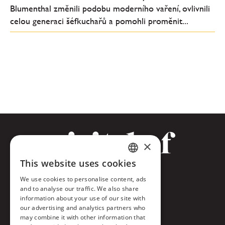
Blumenthal změnili podobu moderního vaření, ovlivnili
celou generaci šéfkuchařů a pomohli proměnit...
×
This website uses cookies
CZECH
Facebook
We use cookies to personalise content, ads
ENGLISH
and to analyse our traffic. We also share
Twitter
information about your use of our site with
our advertising and analytics partners who
Instagram
may combine it with other information that