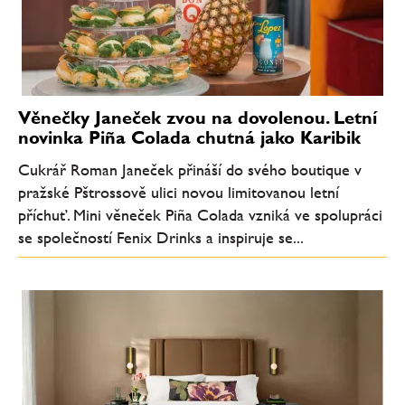
Věnečky Janeček zvou na dovolenou. Letní
novinka Piña Colada chutná jako Karibik
Cukrář Roman Janeček přináší do svého boutique v
pražské Pštrossově ulici novou limitovanou letní
příchuť. Mini věneček Piña Colada vzniká ve spolupráci
se společností Fenix Drinks a inspiruje se...