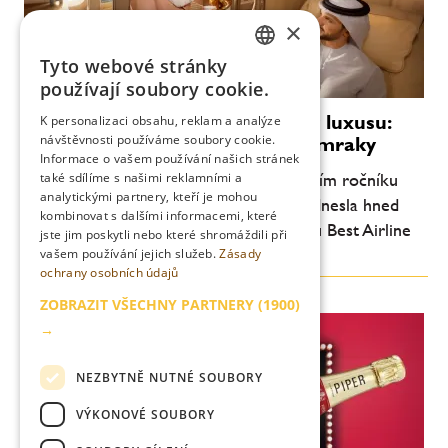
×
Tyto webové stránky
CZECH
používají soubory cookie.
ENGLISH
Emirates potvrzuje dominanci v luxusu:
K personalizaci obsahu, reklam a analýze
návštěvnosti používáme soubory cookie.
First Class jako restaurace nad mraky
Informace o vašem používání našich stránek
také sdílíme s našimi reklamními a
Letecká společnost Emirates si na letošním ročníku
analytickými partnery, kteří je mohou
Business Traveller Middle East Awards odnesla hned
kombinovat s dalšími informacemi, které
několik zásadních ocenění – včetně titulu Best Airline
jste jim poskytli nebo které shromáždili při
Worldwide, Best First Class a Best...
vašem používání jejich služeb.
Zásady
ochrany osobních údajů
ZOBRAZIT VŠECHNY PARTNERY
(1900)
→
NEZBYTNĚ NUTNÉ SOUBORY
VÝKONOVÉ SOUBORY