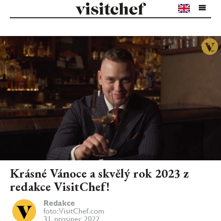
Krásné Vánoce a skvělý rok 2023 z
redakce VisitChef!
Redakce
foto: VisitChef.com
31. prosinec 2022