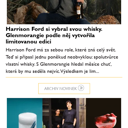
Harrison Ford si vybral svou whisky.
Glenmorangie podle něj vytvořila
limitovanou edici
Harrison Ford má za sebou role, které zná celý svět.
Teď si připsal jednu poněkud neobvyklou: spolutvůrce
vlastní whisky. S Glenmorangie hledal měsíce chuť,
která by mu seděla nejvíc. Výsledkem je lim...
ARCHIV NOVINEK