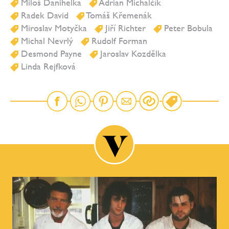
Miloš Danihelka
Adrian Michalčík
Radek David
Tomáš Křemenák
Miroslav Motyčka
Jiří Richter
Peter Bobula
Michal Nevrlý
Rudolf Forman
Desmond Payne
Jaroslav Kozdělka
Linda Rejfková