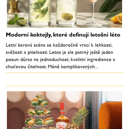
Moderní koktejly, které definují letošní léto
Letní barová scéna se každoročně vrací k lehkosti,
svěžesti a pitelnosti. Letos je ale patrný ještě jeden
posun: důraz na jednoduchost, kvalitní ingredience a
chuťovou čitelnost. Méně komplikovaných...