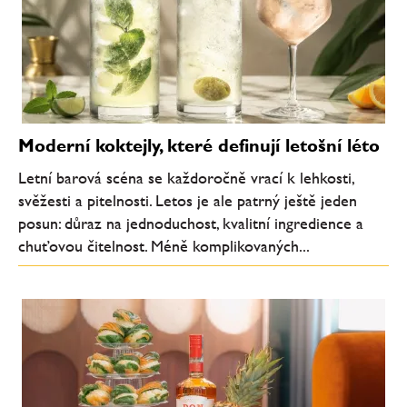
Moderní koktejly, které definují letošní léto
Letní barová scéna se každoročně vrací k lehkosti,
svěžesti a pitelnosti. Letos je ale patrný ještě jeden
posun: důraz na jednoduchost, kvalitní ingredience a
chuťovou čitelnost. Méně komplikovaných...