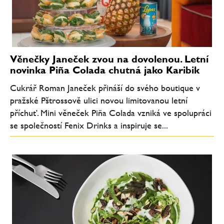
Věnečky Janeček zvou na dovolenou. Letní
novinka Piña Colada chutná jako Karibik
Cukrář Roman Janeček přináší do svého boutique v
pražské Pštrossově ulici novou limitovanou letní
příchuť. Mini věneček Piña Colada vzniká ve spolupráci
se společností Fenix Drinks a inspiruje se...