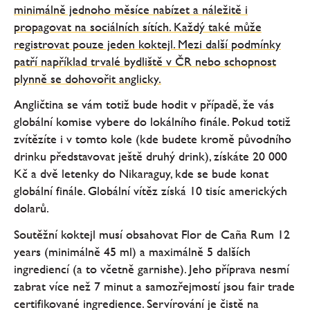
minimálně jednoho měsíce nabízet a náležitě i
propagovat na sociálních sítích. Každý také může
registrovat pouze jeden koktejl. Mezi další podmínky
patří například trvalé bydliště v ČR nebo schopnost
plynně se dohovořit anglicky.
Angličtina se vám totiž bude hodit v případě, že vás
globální komise vybere do lokálního finále. Pokud totiž
zvítězíte i v tomto kole (kde budete kromě původního
drinku představovat ještě druhý drink), získáte 20 000
Kč a dvě letenky do Nikaraguy, kde se bude konat
globální finále. Globální vítěz získá 10 tisíc amerických
dolarů.
Soutěžní koktejl musí obsahovat Flor de Caña Rum 12
years (minimálně 45 ml) a maximálně 5 dalších
ingrediencí (a to včetně garnishe). Jeho příprava nesmí
zabrat více než 7 minut a samozřejmostí jsou fair trade
certifikované ingredience. Servírování je čistě na