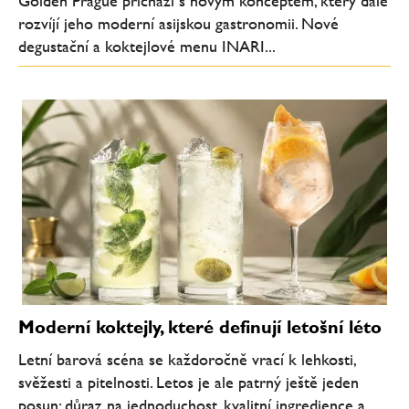
Golden Prague přichází s novým konceptem, který dále
rozvíjí jeho moderní asijskou gastronomii. Nové
degustační a koktejlové menu INARI...
Moderní koktejly, které definují letošní léto
Letní barová scéna se každoročně vrací k lehkosti,
svěžesti a pitelnosti. Letos je ale patrný ještě jeden
posun: důraz na jednoduchost, kvalitní ingredience a