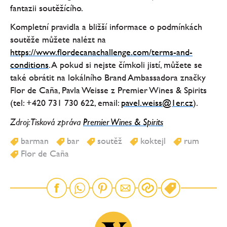
fantazii soutěžícího.
Kompletní pravidla a bližší informace o podmínkách
soutěže můžete nalézt na
https://www.flordecanachallenge.com/terms-and-
conditions
. A pokud si nejste čímkoli jistí, můžete se
také obrátit na lokálního Brand Ambassadora značky
Flor de Caña, Pavla Weisse z Premier Wines & Spirits
(tel: +420 731 730 622, email:
pavel.weiss@1er.cz
).
Zdroj: Tisková zpráva
Premier Wines & Spirits
barman
bar
soutěž
koktejl
rum
Flor de Caña