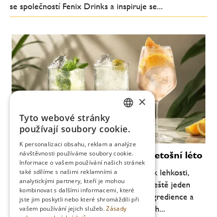
se společností Fenix Drinks a inspiruje se...
×
Tyto webové stránky
CZECH
používají soubory cookie.
ENGLISH
K personalizaci obsahu, reklam a analýze
Moderní koktejly, které definují letošní léto
návštěvnosti používáme soubory cookie.
Informace o vašem používání našich stránek
Letní barová scéna se každoročně vrací k lehkosti,
také sdílíme s našimi reklamními a
analytickými partnery, kteří je mohou
svěžesti a pitelnosti. Letos je ale patrný ještě jeden
kombinovat s dalšími informacemi, které
posun: důraz na jednoduchost, kvalitní ingredience a
jste jim poskytli nebo které shromáždili při
chuťovou čitelnost. Méně komplikovaných...
vašem používání jejich služeb.
Zásady