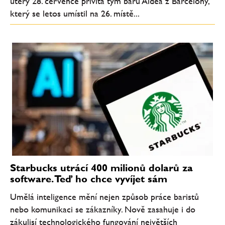
úterý 28. července přivítá tým baru Aldea z Barcelony,
který se letos umístil na 26. místě...
Starbucks utrácí 400 milionů dolarů za
software. Teď ho chce vyvíjet sám
Umělá inteligence mění nejen způsob práce baristů
nebo komunikaci se zákazníky. Nově zasahuje i do
zákulisí technologického fungování největších