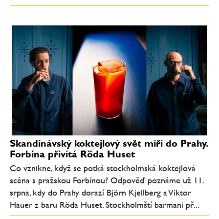
Skandinávský koktejlový svět míří do Prahy.
Forbína přivítá Röda Huset
Co vznikne, když se potká stockholmská koktejlová
scéna s pražskou Forbínou? Odpověď poznáme už 11.
srpna, kdy do Prahy dorazí Björn Kjellberg a Viktor
Hauer z baru Röda Huset. Stockholmští barmani př...