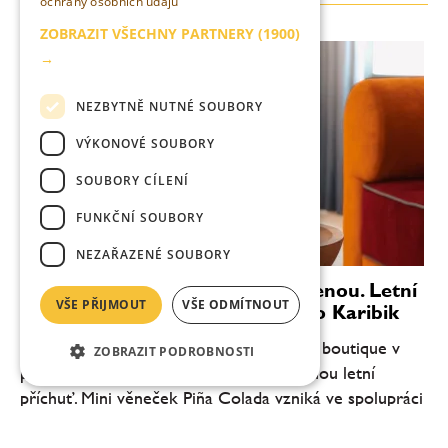
ochrany osobních údajů
ZOBRAZIT VŠECHNY PARTNERY
(1900)
→
NEZBYTNĚ NUTNÉ SOUBORY
VÝKONOVÉ SOUBORY
SOUBORY CÍLENÍ
FUNKČNÍ SOUBORY
NEZAŘAZENÉ SOUBORY
Věnečky Janeček zvou na dovolenou. Letní
VŠE PŘIJMOUT
VŠE ODMÍTNOUT
novinka Piña Colada chutná jako Karibik
Cukrář Roman Janeček přináší do svého boutique v
ZOBRAZIT PODROBNOSTI
pražské Pštrossově ulici novou limitovanou letní
příchuť. Mini věneček Piña Colada vzniká ve spolupráci
se společností Fenix Drinks a inspiruje se...