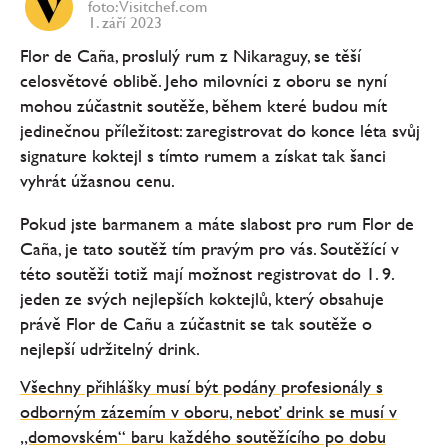
foto: Visitchef.com
1. září 2023
Flor de Caña, proslulý rum z Nikaraguy, se těší
celosvětové oblibě. Jeho milovníci z oboru se nyní
mohou zúčastnit soutěže, během které budou mít
jedinečnou příležitost: zaregistrovat do konce léta svůj
signature koktejl s tímto rumem a získat tak šanci
vyhrát úžasnou cenu.
Pokud jste barmanem a máte slabost pro rum Flor de
Caña, je tato soutěž tím pravým pro vás. Soutěžící v
této soutěži totiž mají možnost registrovat do 1. 9.
jeden ze svých nejlepších koktejlů, který obsahuje
právě Flor de Cañu a zúčastnit se tak soutěže o
nejlepší udržitelný drink.
Všechny přihlášky musí být podány profesionály s
odborným zázemím v oboru, neboť drink se musí v
„domovském“ baru každého soutěžícího po dobu