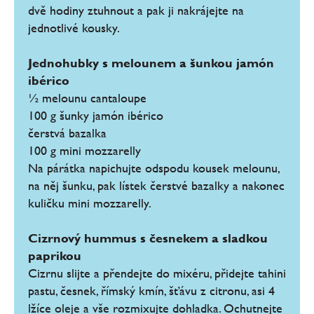
dvě hodiny ztuhnout a pak ji nakrájejte na
jednotlivé kousky.
Jednohubky s melounem a šunkou jamón
ibérico
½ melounu cantaloupe
100 g šunky jamón ibérico
čerstvá bazalka
100 g mini mozzarelly
Na párátka napichujte odspodu kousek melounu,
na něj šunku, pak lístek čerstvé bazalky a nakonec
kuličku mini mozzarelly.
Cizrnový hummus s česnekem a sladkou
paprikou
Cizrnu slijte a přendejte do mixéru, přidejte tahini
pastu, česnek, římský kmín, šťávu z citronu, asi 4
lžíce oleje a vše rozmixujte dohladka. Ochutnejte