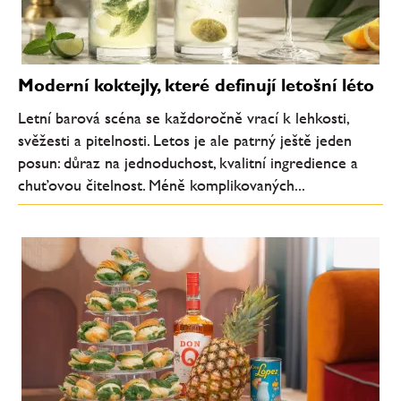
Moderní koktejly, které definují letošní léto
Letní barová scéna se každoročně vrací k lehkosti,
svěžesti a pitelnosti. Letos je ale patrný ještě jeden
posun: důraz na jednoduchost, kvalitní ingredience a
chuťovou čitelnost. Méně komplikovaných...