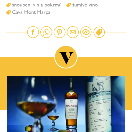
snoubení vín a pokrmů
šumivé víno
Cava Mont Marçal