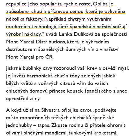
republice jeho popularita rychle roste, Obliba je
způsobena chutí a příznivou cenou, která je ovlivněna
několika faktory. Například chytrým využíváním
moderních technologií, čímž španělská vinařství snižují
výrobní náklady,“
uvádí Lenka Dulíková ze společnosti
Mont Marcal Distributions, která je výhradním
distributorem španělských šumivých vín z vinařství
Mont Marçal pro ČR.
Jiskrné bublinky cavy rozproudí vaši krev a osvěží mysl.
Její svěží harmonická chuť s tóny zelených jablek,
bílých květů a voňavých citrusů vám do vašich
chladných domovů přinese kousek španělského slunce
uprostřed zimy.
A když už si na Silvestra připíjíte cavou, podávejte
místo monotónních těžkých chlebíčků španělské
jednohubky – tapas. Zkuste rodinu či přátele ohromit
olivami plněnými mandlemi, šunkovými kroketami,