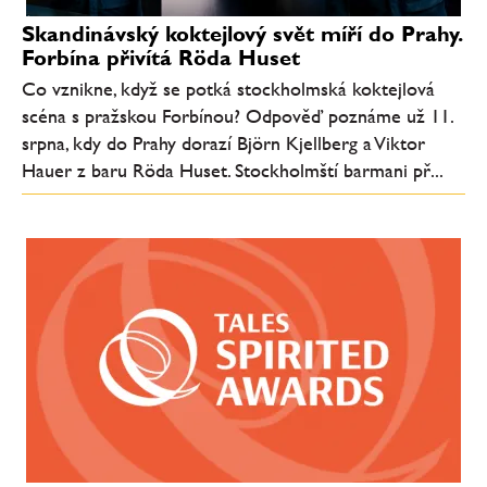
Skandinávský koktejlový svět míří do Prahy.
Forbína přivítá Röda Huset
Co vznikne, když se potká stockholmská koktejlová
scéna s pražskou Forbínou? Odpověď poznáme už 11.
srpna, kdy do Prahy dorazí Björn Kjellberg a Viktor
Hauer z baru Röda Huset. Stockholmští barmani př...