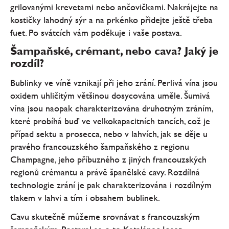
grilovanými krevetami nebo ančovičkami. Nakrájejte na
kostičky lahodný sýr a na prkénko přidejte ještě třeba
fuet. Po svátcích vám poděkuje i vaše postava.
Šampaňské, crémant, nebo cava? Jaký je
rozdíl?
Bublinky ve víně vznikají při jeho zrání. Perlivá vína jsou
oxidem uhličitým většinou dosycována uměle. Šumivá
vína jsou naopak charakterizována druhotným zráním,
které probíhá buď ve velkokapacitních tancích, což je
případ sektu a prosecca, nebo v lahvích, jak se děje u
pravého francouzského šampaňského z regionu
Champagne, jeho příbuzného z jiných francouzských
regionů crémantu a právě španělské cavy. Rozdílná
technologie zrání je pak charakterizována i rozdílným
tlakem v lahvi a tím i obsahem bublinek.
Cavu skutečně můžeme srovnávat s francouzským