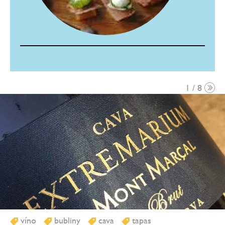
1 / 8
víno
bubliny
cava
tapas