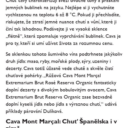
Chuť cavy charakterizují svěží ovocné tóny a praskání
jemných bublinek na jazyku. Nejlépe si ji vychutnáte
vychlazenou na teplotu 6 až 8 °C. Pokud ji přechladíte,
riskujete, že ztratí jemné nuance chutí a vůní, které ji
činí tak lahodnou. Podávejte ji ve vysoké sklence
„flétně“, která zpomaluje vyprchávání bublinek. Cava je
pro ty, kteří si umí užívat života za rozumnou cenu.
Se sklenkou tohoto šumivého vína podtrhnete jakýkoliv
druh jídla: maso, ryby, mořské plody, sýry, uzeniny i
dezerty. Cava totiž úžasně vede chutě a skvěle čistí
chuťové pohárky. „Růžová Cava Mont Marçal
Extremarium Brut Rosé Reserva Organic fantasticky
doplní dezerty s divokým bobulovitým ovocem, Cava
Extremarium Brut Reserva Organic zase bezvadně
doplní kyselá jídla nebo jídla s výraznou chutí,“ udává
příklady párování Dulíková.
Cava Mont Marçal: Chuť Španělska i v