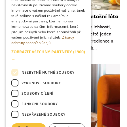
návštěvnosti používáme soubory cookie.
Informace o vašem používání našich stránek
Moderní koktejly, které definují letošní léto
také sdílíme s našimi reklamními a
analytickými partnery, kteří je mohou
Letní barová scéna se každoročně vrací k lehkosti,
kombinovat s dalšími informacemi, které
jste jim poskytli nebo které shromáždili při
svěžesti a pitelnosti. Letos je ale patrný ještě jeden
vašem používání jejich služeb.
Zásady
posun: důraz na jednoduchost, kvalitní ingredience a
ochrany osobních údajů
chuťovou čitelnost. Méně komplikovaných...
ZOBRAZIT VŠECHNY PARTNERY
(1900)
→
NEZBYTNĚ NUTNÉ SOUBORY
VÝKONOVÉ SOUBORY
SOUBORY CÍLENÍ
FUNKČNÍ SOUBORY
NEZAŘAZENÉ SOUBORY