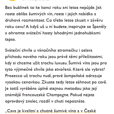
Bez bublinek to ke konci roku ani letos nepůjde. Jak
roste obliba šumivých vín, roste i jejich nabídka a
druhová rozmanitost. Co třeba letos zkusit v závěru
roku cavu? A když už u ní budete, inspirujte se Španěly
a ohromte sváteční hosty lahodnými jednohubkami
tapas.
Sváteční chvíle u vánočního stromečku i oslava
příchodu nového roku jsou právě těmi příležitostmi,
kdy si chceme užít trochu luxusu. Šumivá vína jsou pro
tyto výjimečné chvíle jako stvořená. Které ale vybrat?
Prosecco už trochu nudí, pravé šampaňské odrazuje
vysokou cenovkou. Zkuste tedy letos sáhnout po cavě.
Je totiž vyráběna úplně stejnou metodou jako její
známější francouzské Champagne. Pokud nejste
opravdový znalec, rozdíl v chuti nepoznáte.
„Cava je kvalitní a chutné šumivé víno a v České