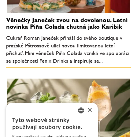
Věnečky Janeček zvou na dovolenou. Letní
novinka Piña Colada chutná jako Karibik
Cukrář Roman Janeček přináší do svého boutique v
pražské Pštrossově ulici novou limitovanou letní
příchuť. Mini věneček Piña Colada vzniká ve spolupráci
se společností Fenix Drinks a inspiruje se...
×
Tyto webové stránky
CZECH
používají soubory cookie.
ENGLISH
K personalizaci obsahu, reklam a analýze