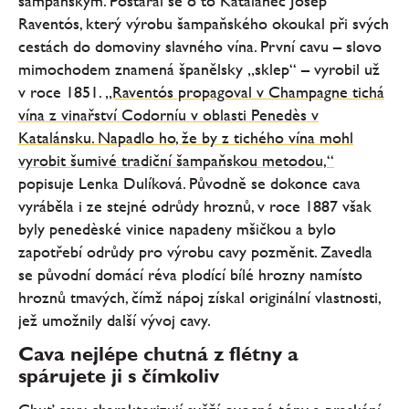
šampaňským. Postaral se o to Katalánec Josep
Raventós, který výrobu šampaňského okoukal při svých
cestách do domoviny slavného vína. První cavu – slovo
mimochodem znamená španělsky „sklep“ – vyrobil už
v roce 1851.
„Raventós propagoval v Champagne tichá
vína z vinařství Codorníu v oblasti Penedès v
Katalánsku. Napadlo ho, že by z tichého vína mohl
vyrobit šumivé tradiční šampaňskou metodou,“
popisuje Lenka Dulíková. Původně se dokonce cava
vyráběla i ze stejné odrůdy hroznů, v roce 1887 však
byly penedèské vinice napadeny mšičkou a bylo
zapotřebí odrůdy pro výrobu cavy pozměnit. Zavedla
se původní domácí réva plodící bílé hrozny namísto
hroznů tmavých, čímž nápoj získal originální vlastnosti,
jež umožnily další vývoj cavy.
Cava nejlépe chutná z flétny a
spárujete ji s čímkoliv