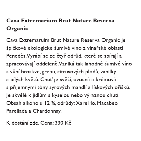
Cava Extremarium Brut Nature Reserva
Organic
Cava Extremaruim Brut Nature Reserva Organic je
špičkové ekologické šumivé víno z vinařské oblasti
Penedès. Vyrábí se ze čtyř odrůd, které se sbírají a
zpracovávají odděleně. Vzniká tak lahodné šumivé víno
s vůní broskve, grepu, citrusových plodů, vanilky
a bílých květů. Chuť je svěží, ovocná a krémová
s příjemnými tóny syrových mandlí a lískových oříšků.
Je skvělé k jídlům s kyselou nebo výraznou chutí.
Obsah alkoholu 12 %, odrůdy: Xarel·lo, Macabeo,
Parellada a Chardonnay.
K dostání
zde
. Cena: 330 Kč