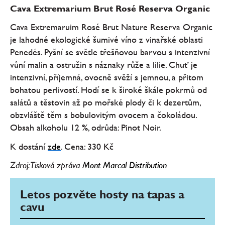
Cava Extremarium Brut Rosé Reserva Organic
Cava Extremaruim Rosé Brut Nature Reserva Organic
je lahodné ekologické šumivé víno z vinařské oblasti
Penedés. Pyšní se světle třešňovou barvou s intenzivní
vůní malin a ostružin s náznaky růže a lilie. Chuť je
intenzivní, příjemná, ovocně svěží s jemnou, a přitom
bohatou perlivostí. Hodí se k široké škále pokrmů od
salátů a těstovin až po mořské plody či k dezertům,
obzvláště těm s bobulovitým ovocem a čokoládou.
Obsah alkoholu 12 %, odrůda: Pinot Noir.
K dostání
zde
. Cena: 330 Kč
Zdroj: Tisková zpráva
Mont Marcal Distribution
Letos pozvěte hosty na tapas a
cavu