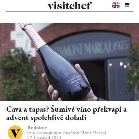
Cava a tapas? Šumivé víno překvapí a
advent spolehlivě doladí
Redakce
foto: se svolením vinařství Mont Marçal
27. listopad 2023