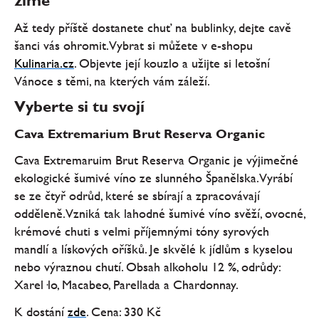
zimě
Až tedy příště dostanete chuť na bublinky, dejte cavě
šanci vás ohromit. Vybrat si můžete v e-shopu
Kulinaria.cz
. Objevte její kouzlo a užijte si letošní
Vánoce s těmi, na kterých vám záleží.
Vyberte si tu svojí
Cava Extremarium Brut Reserva Organic
Cava Extremaruim Brut Reserva Organic je výjimečné
ekologické šumivé víno ze slunného Španělska. Vyrábí
se ze čtyř odrůd, které se sbírají a zpracovávají
odděleně. Vzniká tak lahodné šumivé víno svěží, ovocné,
krémové chuti s velmi příjemnými tóny syrových
mandlí a lískových oříšků. Je skvělé k jídlům s kyselou
nebo výraznou chutí. Obsah alkoholu 12 %, odrůdy:
Xarel·lo, Macabeo, Parellada a Chardonnay.
K dostání
zde
. Cena: 330 Kč