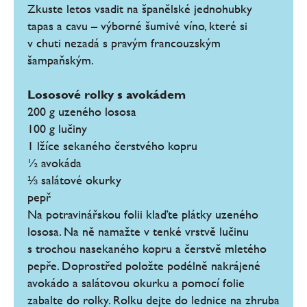
Zkuste letos vsadit na španělské jednohubky
tapas a cavu – výborné šumivé víno, které si
v chuti nezadá s pravým francouzským
šampaňským.
Lososové rolky s avokádem
200 g uzeného lososa
100 g lučiny
1 lžíce sekaného čerstvého kopru
½ avokáda
⅓ salátové okurky
pepř
Na potravinářskou folii klaďte plátky uzeného
lososa. Na ně namažte v tenké vrstvě lučinu
s trochou nasekaného kopru a čerstvě mletého
pepře. Doprostřed položte podélně nakrájené
avokádo a salátovou okurku a pomocí folie
zabalte do rolky. Rolku dejte do lednice na zhruba