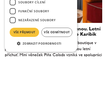
SOUBORY CÍLENÍ
FUNKČNÍ SOUBORY
NEZAŘAZENÉ SOUBORY
Věnečky Janeček zvou na dovolenou. Letní
VŠE PŘIJMOUT
VŠE ODMÍTNOUT
novinka Piña Colada chutná jako Karibik
Cukrář Roman Janeček přináší do svého boutique v
ZOBRAZIT PODROBNOSTI
pražské Pštrossově ulici novou limitovanou letní
příchuť. Mini věneček Piña Colada vzniká ve spolupráci
se společností Fenix Drinks a inspiruje se...