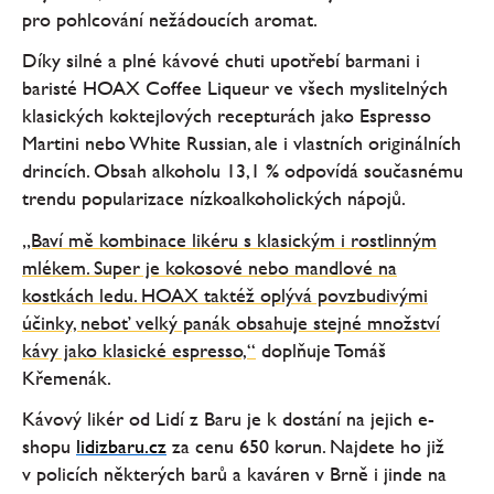
pro pohlcování nežádoucích aromat.
Díky silné a plné kávové chuti upotřebí barmani i
baristé HOAX Coffee Liqueur ve všech myslitelných
klasických koktejlových recepturách jako Espresso
Martini nebo White Russian, ale i vlastních originálních
drincích. Obsah alkoholu 13,1 % odpovídá současnému
trendu popularizace nízkoalkoholických nápojů.
„Baví mě kombinace likéru s klasickým i rostlinným
mlékem. Super je kokosové nebo mandlové na
kostkách ledu. HOAX taktéž oplývá povzbudivými
účinky, neboť velký panák obsahuje stejné množství
kávy jako klasické espresso,“
doplňuje Tomáš
Křemenák.
Kávový likér od Lidí z Baru je k dostání na jejich e-
shopu
lidizbaru.cz
za cenu 650 korun. Najdete ho již
v policích některých barů a kaváren v Brně i jinde na