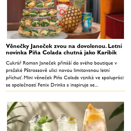
Věnečky Janeček zvou na dovolenou. Letní
novinka Piña Colada chutná jako Karibik
Cukrář Roman Janeček přináší do svého boutique v
pražské Pštrossově ulici novou limitovanou letní
příchuť. Mini věneček Piña Colada vzniká ve spolupráci
se společností Fenix Drinks a inspiruje se...