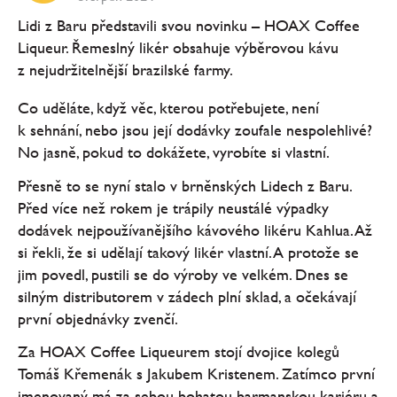
Lidi z Baru představili svou novinku – HOAX Coffee
Liqueur. Řemeslný likér obsahuje výběrovou kávu
z nejudržitelnější brazilské farmy.
Co uděláte, když věc, kterou potřebujete, není
k sehnání, nebo jsou její dodávky zoufale nespolehlivé?
No jasně, pokud to dokážete, vyrobíte si vlastní.
Přesně to se nyní stalo v brněnských Lidech z Baru.
Před více než rokem je trápily neustálé výpadky
dodávek nejpoužívanějšího kávového likéru Kahlua. Až
si řekli, že si udělají takový likér vlastní. A protože se
jim povedl, pustili se do výroby ve velkém. Dnes se
silným distributorem v zádech plní sklad, a očekávají
první objednávky zvenčí.
Za HOAX Coffee Liqueurem stojí dvojice kolegů
Tomáš Křemenák s Jakubem Kristenem. Zatímco první
jmenovaný má za sebou bohatou barmanskou kariéru a