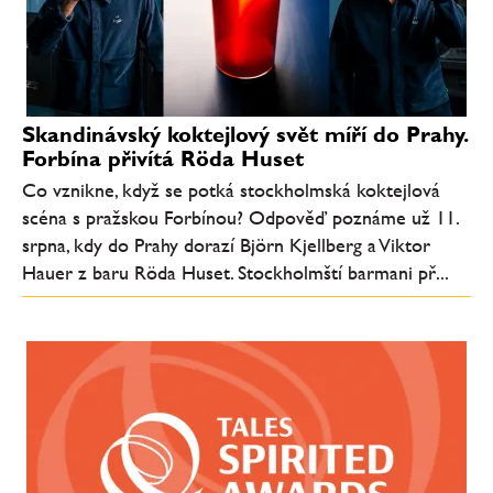
Skandinávský koktejlový svět míří do Prahy.
Forbína přivítá Röda Huset
Co vznikne, když se potká stockholmská koktejlová
scéna s pražskou Forbínou? Odpověď poznáme už 11.
srpna, kdy do Prahy dorazí Björn Kjellberg a Viktor
Hauer z baru Röda Huset. Stockholmští barmani př...