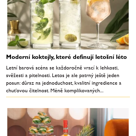
Moderní koktejly, které definují letošní léto
Letní barová scéna se každoročně vrací k lehkosti,
svěžesti a pitelnosti. Letos je ale patrný ještě jeden
posun: důraz na jednoduchost, kvalitní ingredience a
chuťovou čitelnost. Méně komplikovaných...