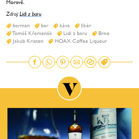
Moravě.
Zdroj:
Lidi z baru
barman
bar
káva
likér
Tomáš Křemenák
Lidi z baru
Brno
Jakub Kristen
HOAX Coffee Liqueur