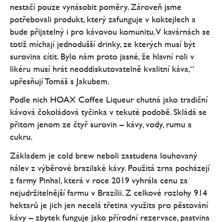
nestačí pouze vynásobit poměry. Zároveň jsme
potřebovali produkt, který zafunguje v koktejlech a
bude přijatelný i pro kávovou komunitu. V kavárnách se
totiž míchají jednodušší drinky, ze kterých musí být
surovina cítit. Bylo nám proto jasné, že hlavní roli v
likéru musí hrát neoddiskutovatelně kvalitní káva,“
upřesňují Tomáš s Jakubem.
Podle nich HOAX Coffee Liqueur chutná jako tradiční
kávová čokoládová tyčinka v tekuté podobě. Skládá se
přitom jenom ze čtyř surovin – kávy, vody, rumu a
cukru.
Základem je cold brew neboli zastudena louhovaný
nálev z výběrové brazilské kávy. Použitá zrna pocházejí
z farmy Pinhal, která v roce 2019 vyhrála cenu za
nejudržitelnější farmu v Brazílii. Z celkové rozlohy 914
hektarů je jich jen necelá třetina využita pro pěstování
kávy – zbytek funguje jako přírodní rezervace, pastvina