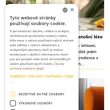
×
Tyto webové stránky
CZECH
používají soubory cookie.
ENGLISH
K personalizaci obsahu, reklam a analýze
Moderní koktejly, které definují letošní léto
návštěvnosti používáme soubory cookie.
Informace o vašem používání našich stránek
Letní barová scéna se každoročně vrací k lehkosti,
také sdílíme s našimi reklamními a
analytickými partnery, kteří je mohou
svěžesti a pitelnosti. Letos je ale patrný ještě jeden
kombinovat s dalšími informacemi, které
posun: důraz na jednoduchost, kvalitní ingredience a
jste jim poskytli nebo které shromáždili při
chuťovou čitelnost. Méně komplikovaných...
vašem používání jejich služeb.
Zásady
ochrany osobních údajů
ZOBRAZIT VŠECHNY PARTNERY
(1900)
→
NEZBYTNĚ NUTNÉ SOUBORY
VÝKONOVÉ SOUBORY