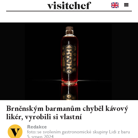
Brněnským barmanům chyběl kávový
likér, vyrobili si vlastní
Redakce
foto: se svolením gastronomické skupiny Lidi z baru
5. srpen 2024