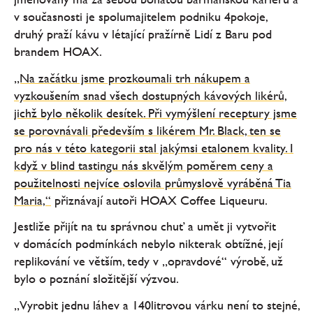
v současnosti je spolumajitelem podniku 4pokoje,
druhý praží kávu v létající pražírně Lidí z Baru pod
brandem HOAX.
„Na začátku jsme prozkoumali trh nákupem a
vyzkoušením snad všech dostupných kávových likérů,
jichž bylo několik desítek. Při vymýšlení receptury jsme
se porovnávali především s likérem Mr. Black, ten se
pro nás v této kategorii stal jakýmsi etalonem kvality. I
když v blind tastingu nás skvělým poměrem ceny a
použitelnosti nejvíce oslovila průmyslově vyráběná Tia
Maria,“
přiznávají autoři HOAX Coffee Liqueuru.
Jestliže přijít na tu správnou chuť a umět ji vytvořit
v domácích podmínkách nebylo nikterak obtížné, její
replikování ve větším, tedy v „opravdové“ výrobě, už
bylo o poznání složitější výzvou.
„Vyrobit jednu láhev a 140litrovou várku není to stejné,