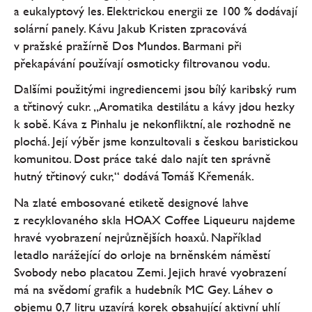
a eukalyptový les. Elektrickou energii ze 100 % dodávají
solární panely. Kávu Jakub Kristen zpracovává
v pražské pražírně Dos Mundos. Barmani při
překapávání používají osmoticky filtrovanou vodu.
Dalšími použitými ingrediencemi jsou bílý karibský rum
a třtinový cukr. „Aromatika destilátu a kávy jdou hezky
k sobě. Káva z Pinhalu je nekonfliktní, ale rozhodně ne
plochá. Její výběr jsme konzultovali s českou baristickou
komunitou. Dost práce také dalo najít ten správně
hutný třtinový cukr,“ dodává Tomáš Křemenák.
Na zlaté embosované etiketě designové lahve
z recyklovaného skla HOAX Coffee Liqueuru najdeme
hravé vyobrazení nejrůznějších hoaxů. Například
letadlo narážející do orloje na brněnském náměstí
Svobody nebo placatou Zemi. Jejich hravé vyobrazení
má na svědomí grafik a hudebník MC Gey. Láhev o
objemu 0,7 litru uzavírá korek obsahující aktivní uhlí