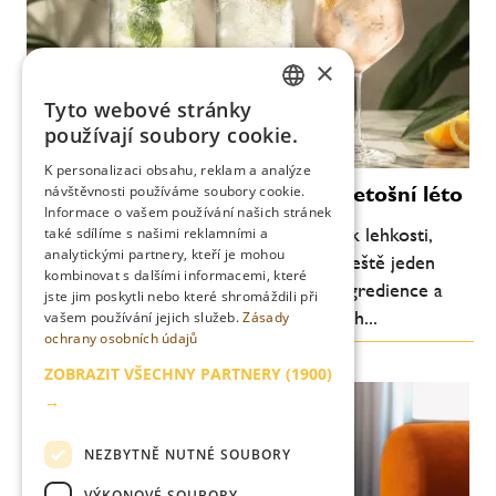
×
Tyto webové stránky
CZECH
používají soubory cookie.
ENGLISH
K personalizaci obsahu, reklam a analýze
Moderní koktejly, které definují letošní léto
návštěvnosti používáme soubory cookie.
Informace o vašem používání našich stránek
Letní barová scéna se každoročně vrací k lehkosti,
také sdílíme s našimi reklamními a
analytickými partnery, kteří je mohou
svěžesti a pitelnosti. Letos je ale patrný ještě jeden
kombinovat s dalšími informacemi, které
posun: důraz na jednoduchost, kvalitní ingredience a
jste jim poskytli nebo které shromáždili při
chuťovou čitelnost. Méně komplikovaných...
vašem používání jejich služeb.
Zásady
ochrany osobních údajů
ZOBRAZIT VŠECHNY PARTNERY
(1900)
→
NEZBYTNĚ NUTNÉ SOUBORY
VÝKONOVÉ SOUBORY