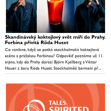
Skandinávský koktejlový svět míří do Prahy.
Forbína přivítá Röda Huset
Co vznikne, když se potká stockholmská koktejlová
scéna s pražskou Forbínou? Odpověď poznáme už 11.
srpna, kdy do Prahy dorazí Björn Kjellberg a Viktor
Hauer z baru Röda Huset. Stockholmští barmani př...