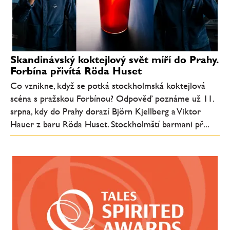
Skandinávský koktejlový svět míří do Prahy.
Forbína přivítá Röda Huset
Co vznikne, když se potká stockholmská koktejlová
scéna s pražskou Forbínou? Odpověď poznáme už 11.
srpna, kdy do Prahy dorazí Björn Kjellberg a Viktor
Hauer z baru Röda Huset. Stockholmští barmani př...