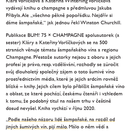
Klára Vorlíčková a Kateřina Winterling Vorlíčková
vydávají knihu o champagne s předmluvou Jakuba
Přibyla. Ale „všechno pěkně popořádku. Nejdřív si
dáme šampaňské,“ jak jednou řekl Winston Churchill.
Publikace BUM! 75 × CHAMPAGNE spoluautorek (a
sester) Kláry a Kateřiny Vorlíčkových se na 500
stranách věnuje tématu šampaňského vína a regionu
Champagne. Přestože autorky nejsou z oboru a jejich
profesí je právo, resp. vzdělávání, rozhodly se zúročit
svůj dlouholetý společný zájem o toto šumivé víno
prostřednictvím média, které je jejich srdcím rovněž
blízké – knihy. Jejich cílem bylo přiblížit šampaňské víno
a oblast, ze které pochází, českému čtenáři i vzhledem
k tomu, že podobný titul na našem trhu v češtině
dosud nevyšel. Kniha vychází v říjnu 2020.
„
Podle našeho názoru lidé šampaňské, na rozdíl od
jiných šumivých vín, pijí málo.
Málo o něm vědí a