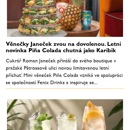
Věnečky Janeček zvou na dovolenou. Letní
novinka Piña Colada chutná jako Karibik
Cukrář Roman Janeček přináší do svého boutique v
pražské Pštrossově ulici novou limitovanou letní
příchuť. Mini věneček Piña Colada vzniká ve spolupráci
se společností Fenix Drinks a inspiruje se...