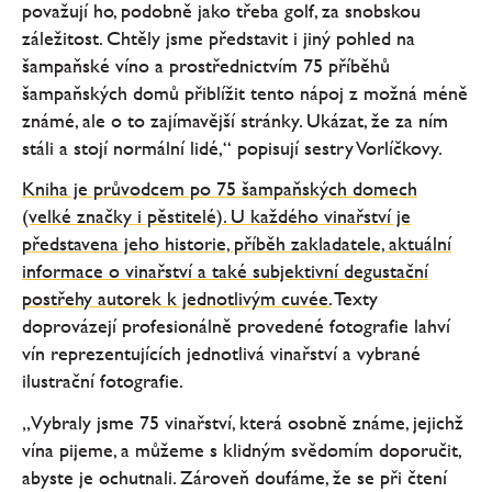
považují ho, podobně jako třeba golf, za snobskou
záležitost. Chtěly jsme představit i jiný pohled na
šampaňské víno a prostřednictvím 75 příběhů
šampaňských domů přiblížit tento nápoj z možná méně
známé, ale o to zajímavější stránky. Ukázat, že za ním
stáli a stojí normální lidé,“ popisují sestry Vorlíčkovy.
Kniha je průvodcem po 75 šampaňských domech
(velké značky i pěstitelé). U každého vinařství je
představena jeho historie, příběh zakladatele, aktuální
informace o vinařství a také subjektivní degustační
postřehy autorek k jednotlivým cuvée.
Texty
doprovázejí profesionálně provedené fotografie lahví
vín reprezentujících jednotlivá vinařství a vybrané
ilustrační fotografie.
„Vybraly jsme 75 vinařství, která osobně známe, jejichž
vína pijeme, a můžeme s klidným svědomím doporučit,
abyste je ochutnali. Zároveň doufáme, že se při čtení