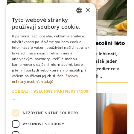
×
Tyto webové stránky
CZECH
používají soubory cookie.
ENGLISH
K personalizaci obsahu, reklam a analýze
Moderní koktejly, které definují letošní léto
návštěvnosti používáme soubory cookie.
Informace o vašem používání našich stránek
Letní barová scéna se každoročně vrací k lehkosti,
také sdílíme s našimi reklamními a
analytickými partnery, kteří je mohou
svěžesti a pitelnosti. Letos je ale patrný ještě jeden
kombinovat s dalšími informacemi, které
posun: důraz na jednoduchost, kvalitní ingredience a
jste jim poskytli nebo které shromáždili při
chuťovou čitelnost. Méně komplikovaných...
vašem používání jejich služeb.
Zásady
ochrany osobních údajů
ZOBRAZIT VŠECHNY PARTNERY
(1900)
→
NEZBYTNĚ NUTNÉ SOUBORY
VÝKONOVÉ SOUBORY