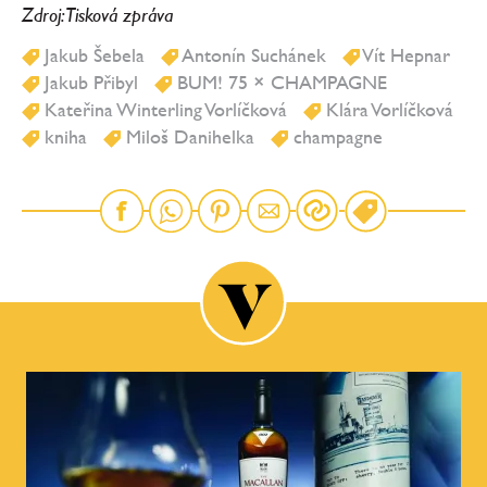
Zdroj: Tisková zpráva
Jakub Šebela
Antonín Suchánek
Vít Hepnar
Jakub Přibyl
BUM! 75 × CHAMPAGNE
Kateřina Winterling Vorlíčková
Klára Vorlíčková
kniha
Miloš Danihelka
champagne