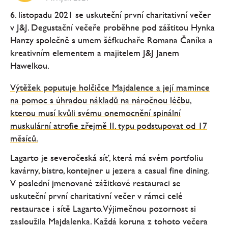
6. listopadu 2021 se uskuteční první charitativní večer
v J&J. Degustační večeře proběhne pod záštitou Hynka
Hanzy společně s umem šéfkuchaře Romana Čaníka a
kreativním elementem a majitelem J&J Janem
Hawelkou.
Výtěžek poputuje holčičce Majdalence a její mamince
na pomoc s úhradou nákladů na náročnou léčbu,
kterou musí kvůli svému onemocnění spinální
muskulární atrofie zřejmě II. typu podstupovat od 17
měsíců.
Lagarto je severočeská síť, která má svém portfoliu
kavárny, bistro, kontejner u jezera a casual fine dining.
V poslední jmenované zážitkové restauraci se
uskuteční první charitativní večer v rámci celé
restaurace i sítě Lagarto. Výjimečnou pozornost si
zasloužila Majdalenka. Každá koruna z tohoto večera