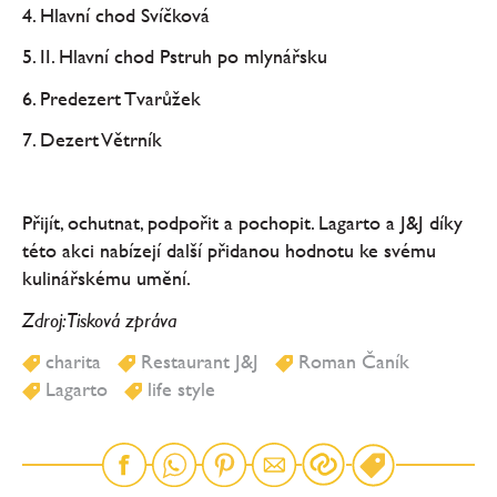
4. Hlavní chod Svíčková
5. II. Hlavní chod Pstruh po mlynářsku
6. Predezert Tvarůžek
7. Dezert Větrník
Přijít, ochutnat, podpořit a pochopit. Lagarto a J&J díky
této akci nabízejí další přidanou hodnotu ke svému
kulinářskému umění.
Zdroj: Tisková zpráva
charita
Restaurant J&J
Roman Čaník
Lagarto
life style