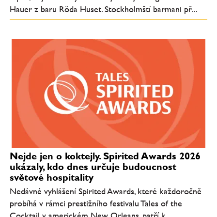
Hauer z baru Röda Huset. Stockholmští barmani př...
Nejde jen o koktejly. Spirited Awards 2026
ukázaly, kdo dnes určuje budoucnost
světové hospitality
Nedávné vyhlášení Spirited Awards, které každoročně
probíhá v rámci prestižního festivalu Tales of the
Cocktail v americkém New Orleans, patří k