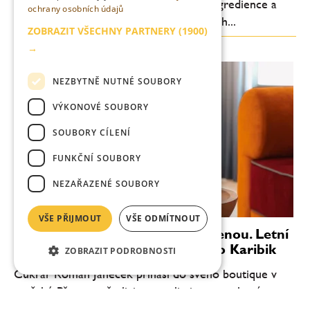
posun: důraz na jednoduchost, kvalitní ingredience a
ochrany osobních údajů
chuťovou čitelnost. Méně komplikovaných...
ZOBRAZIT VŠECHNY PARTNERY
(1900)
→
NEZBYTNĚ NUTNÉ SOUBORY
VÝKONOVÉ SOUBORY
SOUBORY CÍLENÍ
FUNKČNÍ SOUBORY
NEZAŘAZENÉ SOUBORY
VŠE PŘIJMOUT
VŠE ODMÍTNOUT
Věnečky Janeček zvou na dovolenou. Letní
novinka Piña Colada chutná jako Karibik
ZOBRAZIT PODROBNOSTI
Cukrář Roman Janeček přináší do svého boutique v
pražské Pštrossově ulici novou limitovanou letní
příchuť. Mini věneček Piña Colada vzniká ve spolupráci