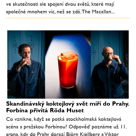
ve skutečnosti ale spojení dvou světů, které mají
společné mnohem víc, než se zdá. The Macallan...
Skandinávský koktejlový svět míří do Prahy.
Forbína přivítá Röda Huset
Co vznikne, když se potká stockholmská koktejlová
scéna s pražskou Forbínou? Odpověď poznáme už 11.
srpna, kdy do Prahy dorazí Björn Kjellberg a Viktor