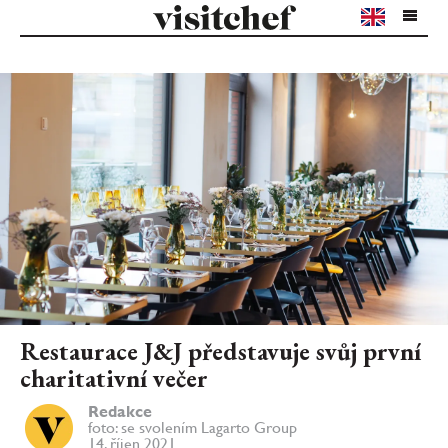
Restaurace J&J představuje svůj první
charitativní večer
Redakce
foto: se svolením Lagarto Group
14. říjen 2021