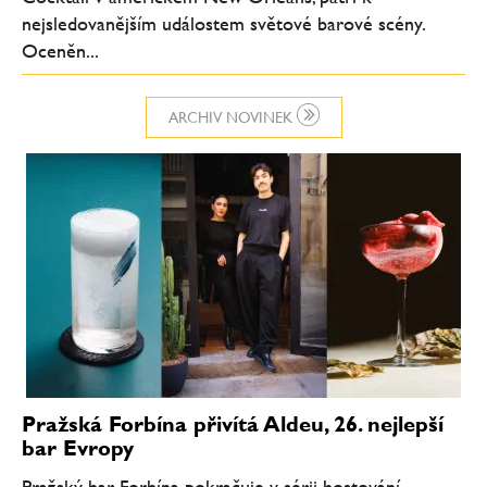
nejsledovanějším událostem světové barové scény.
Oceněn...
ARCHIV NOVINEK
Pražská Forbína přivítá Aldeu, 26. nejlepší
bar Evropy
Pražský bar Forbína pokračuje v sérii hostování