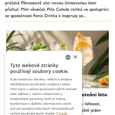
pražské Pštrossově ulici novou limitovanou letní
příchuť. Mini věneček Piña Colada vzniká ve spolupráci
se společností Fenix Drinks a inspiruje se...
×
Tyto webové stránky
CZECH
používají soubory cookie.
ENGLISH
K personalizaci obsahu, reklam a analýze
návštěvnosti používáme soubory cookie.
Informace o vašem používání našich stránek
Moderní koktejly, které definují letošní léto
také sdílíme s našimi reklamními a
analytickými partnery, kteří je mohou
Letní barová scéna se každoročně vrací k lehkosti,
kombinovat s dalšími informacemi, které
jste jim poskytli nebo které shromáždili při
svěžesti a pitelnosti. Letos je ale patrný ještě jeden
vašem používání jejich služeb.
Zásady