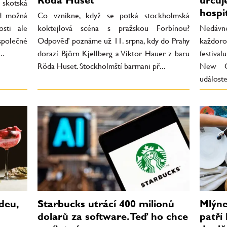
 skotská
hospit
ed možná
Co vznikne, když se potká stockholmská
osti ale
koktejlová scéna s pražskou Forbínou?
Nedávné
společné
Odpověď poznáme už 11. srpna, kdy do Prahy
každor
..
dorazí Björn Kjellberg a Viktor Hauer z baru
festiva
Röda Huset. Stockholmští barmani př...
New Or
událost
deu,
Starbucks utrácí 400 milionů
Mlýne
dolarů za software. Teď ho chce
patří