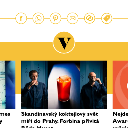
ames
Skandinávský koktejlový svět
Nejde 
y
míří do Prahy. Forbína přivítá
Award
Röda Huset
určuj