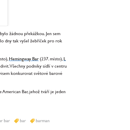
 nebylo žádnou překážkou. Jen sem
álo dny tak vyšel žebříček pro rok
sto),
Hemingway Bar
(237. místo),
L
divit. Všechny podniky sídlí v centru
rvisem konkurovat světové barové
 American Bar, jehož tváří je jeden
r bar
bar
barman