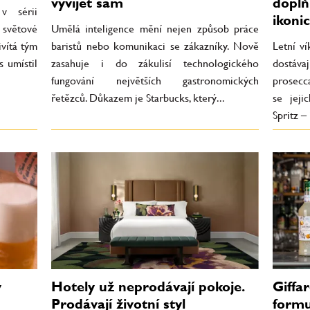
vyvíjet sám
doplň
v sérii
ikoni
 světové
Umělá inteligence mění nejen způsob práce
ivítá tým
baristů nebo komunikaci se zákazníky. Nově
Letní v
s umístil
zasahuje i do zákulisí technologického
dostáva
fungování největších gastronomických
prosecca
řetězců. Důkazem je Starbucks, který...
se jeji
Spritz – 
v
Hotely už neprodávají pokoje.
Giffar
Prodávají životní styl
formu