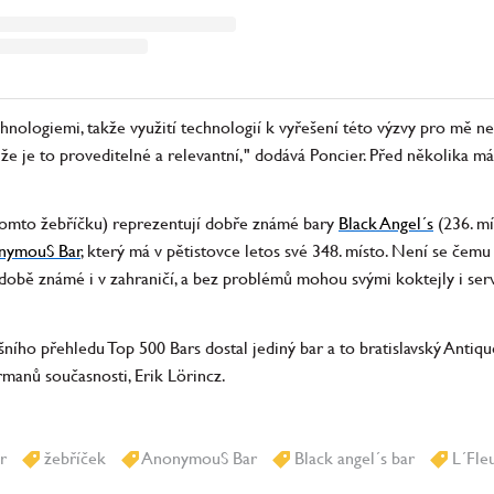
technologiemi, takže využití technologií k vyřešení této výzvy pro mě
l, že je to proveditelné a relevantní," dodává Poncier. Před několika m
tomto žebříčku) reprezentují dobře známé bary
Black Angel´s
(236. mí
nymouS Bar
, který má v pětistovce letos své 348. místo. Není se čemu 
odobě známé i v zahraničí, a bez problémů mohou svými koktejly i se
ního přehledu Top 500 Bars dostal jediný bar a to bratislavský Antique
rmanů současnosti, Erik Lörincz.
r
žebříček
AnonymouS Bar
Black angel´s bar
L´Fleu