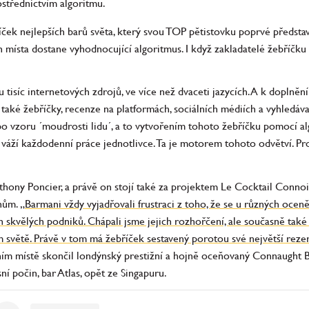
ostřednictvím algoritmu.
ek nejlepších barů světa, který svou TOP pětistovku poprvé představil
 místa dostane vyhodnocující algoritmus. I když zakladatelé žebříčku hl
 tisíc internetových zdrojů, ve více než dvaceti jazycích. A k doplněn
e také žebříčky, recenze na platformách, sociálních médiích a vyhledá
o vzoru ´moudrosti lidu´, a to vytvořením tohoto žebříčku pomocí algor
 si váží každodenní práce jednotlivce. Ta je motorem tohoto odvětví. 
hony Poncier, a právě on stojí také za projektem Le Cocktail Connois
anům.
„Barmani vždy vyjadřovali frustraci z toho, že se u různých oceněn
h skvělých podniků. Chápali jsme jejich rozhořčení, ale současně také 
m světě. Právě v tom má žebříček sestavený porotou své největší rezer
rvním místě skončil londýnský prestižní a hojně oceňovaný Connaught Ba
sní počin, bar Atlas, opět ze Singapuru.