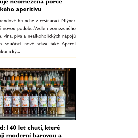
uje neomezená porce
ckého aperitivu
íkendové brunche v restauraci Mlýnec
jí novou podobu. Vedle neomezeného
, vína, piva a nealkoholických nápojů
ch součástí nově stává také Aperol
ikonický...
d: 140 let chutí, které
jí moderní barovou a