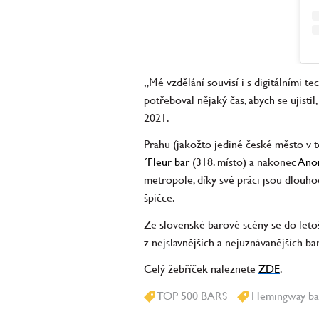
„Mé vzdělání souvisí i s digitálními 
potřeboval nějaký čas, abych se ujisti
2021.
Prahu (jakožto jediné české město v 
´Fleur bar
(318. místo) a nakonec
Ano
metropole, díky své práci jsou dlouh
špičce.
Ze slovenské barové scény se do letoš
z nejslavnějších a nejuznávanějších ba
Celý žebříček naleznete
ZDE
.
TOP 500 BARS
Hemingway ba