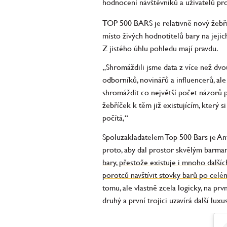
hodnocení návštěvníků a uživatelů pr
TOP 500 BARS je relativně nový žebříč
místo živých hodnotitelů bary na jejich
Z jistého úhlu pohledu mají pravdu.
„Shromáždili jsme data z více než dvou
odborníků, novinářů a influencerů, al
shromáždit co největší počet názorů p
žebříček k těm již existujícím, který
počítá,“
Spoluzakladatelem Top 500 Bars je Ant
proto, aby dal prostor skvělým barm
bary, přestože existuje i mnoho dalšíc
porotců navštívit stovky barů po celé
tomu, ale vlastně zcela logicky, na p
druhý a první trojici uzavírá další luxu