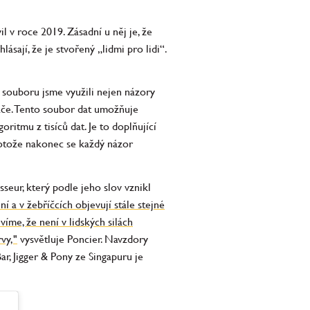
 v roce 2019. Zásadní u něj je, že
ásají, že je stvořený „lidmi pro lidi“.
í souboru jsme využili nejen názory
vače. Tento soubor dat umožňuje
itmu z tisíců dat. Je to doplňující
Protože nakonec se každý názor
seur, který podle jeho slov vznikl
í a v žebříčcích objevují stále stejné
víme, že není v lidských silách
vy,"
vysvětluje Poncier. Navzdory
r, Jigger & Pony ze Singapuru je