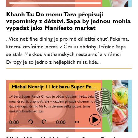
Khanh Ta: Do menu Tara přepisuji
vzpomínky z dětství. Sapa by jednou mohla
vypadat jako Manifesto market
„Více než fine dining je pro mě důležitá chuť. Pekárna,
kterou otvíráme, nemá v Česku obdoby. Tržnice Sapa
se stala Mekkou vietnamských restaurací a v rámci
Evropy je to jedno z nejlepších míst, kde...
Michal Nevrlý: 11 let baru Super Panda Circus. Party, které jsme zažívali na začátku, se tak trochu vrací
„V baru Super Panda Circus je občas obtížné hledat balanc
mezi drzostí, trapností, ale v každém případě chceme hostům
dát vynikající drink. Na to si dáváme velký pozor. Jsme
unikátní kombinací, zas...
0:00
0:00