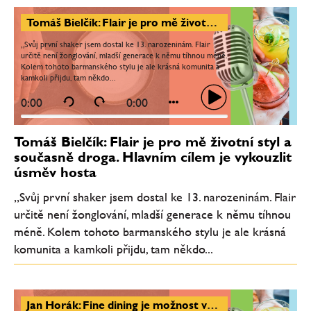
Tomáš Bielčík: Flair je pro mě životní styl a současně droga. Hlavním cílem je vykouzlit úsměv hosta
„Svůj první shaker jsem dostal ke 13. narozeninám. Flair
určitě není žonglování, mladší generace k němu tíhnou méně.
Kolem tohoto barmanského stylu je ale krásná komunita a
kamkoli přijdu, tam někdo...
0:00
0:00
Tomáš Bielčík: Flair je pro mě životní styl a
současně droga. Hlavním cílem je vykouzlit
úsměv hosta
„Svůj první shaker jsem dostal ke 13. narozeninám. Flair
určitě není žonglování, mladší generace k němu tíhnou
méně. Kolem tohoto barmanského stylu je ale krásná
komunita a kamkoli přijdu, tam někdo...
Jan Horák: Fine dining je možnost vařit na top úrovni. Zákazník je důvodem, proč jsme tady