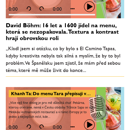
0:00
0:00
David Böhm: 16 let a 1600 jídel na menu,
která se nezopakovala. Textura a kontrast
hrají obrovskou roli
„Kladl jsem si otázku, co by bylo s El Camino Tapas,
kdyby kreativita nebyla tak silná a myslím, že by to byl
problém. Ve Španělsku jsem zjistil, že mám před sebou
téma, které mě může živit do konce...
Khanh Ta: Do menu Tara přepisuji vzpomínky z dětství. Sapa by jednou mohla vypadat jako Manifesto market
„Více než fine dining je pro mě důležitá chuť. Pekárna,
kterou otvíráme, nemá v Česku obdoby. Tržnice Sapa se stala
Mekkou vietnamských restaurací a v rámci Evropy je to
jedno z nejlepších míst, kde...
0:00
0:00