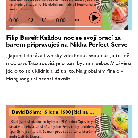
se uklidnit a užít si to. Na globálním finále v Hongkongu si
nechci dovolit...
0:00
0:00
Filip Bureš: Každou noc se svojí prací za
barem připravuješ na Nikka Perfect Serve
„Japonci dokázali whisky vdechnout svou duši, a to mě
moc baví. Tato soutěž je o tom být sám sebou. V závěru
jde o to se uklidnit a užít si to. Na globálním finále v
Hongkongu si nechci dovolit...
David Böhm: 16 let a 1600 jídel na menu, která se nezopakovala. Textura a kontrast hrají obrovskou roli
„Kladl jsem si otázku, co by bylo s El Camino Tapas, kdyby
kreativita nebyla tak silná a myslím, že by to byl problém. Ve
Španělsku jsem zjistil, že mám před sebou téma, které mě
může živit do konce...