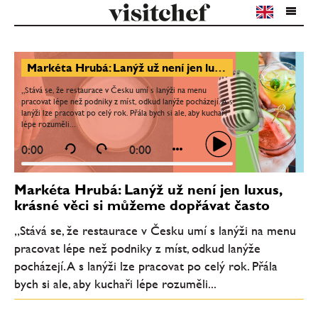
Markéta Hrubá: Lanýž už není jen luxus, krásné věci si můžeme dopřávat často
„Stává se, že restaurace v Česku umí s lanýži na menu
pracovat lépe než podniky z míst, odkud lanýže pocházejí. A s
lanýži lze pracovat po celý rok. Přála bych si ale, aby kuchaři
lépe rozuměli...
0:00
0:00
Markéta Hrubá: Lanýž už není jen luxus,
krásné věci si můžeme dopřávat často
„Stává se, že restaurace v Česku umí s lanýži na menu
pracovat lépe než podniky z míst, odkud lanýže
pocházejí. A s lanýži lze pracovat po celý rok. Přála
bych si ale, aby kuchaři lépe rozuměli...