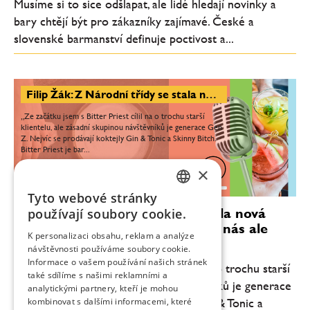
Musíme si to sice odšlapat, ale lidé hledají novinky a
bary chtějí být pro zákazníky zajímavé. České a
slovenské barmanství definuje poctivost a...
Filip Žák: Z Národní třídy se stala nová gastrozóna, na champagne se u nás ale práší
„Ze začátku jsem s Bitter Priest cílil na o trochu starší
klientelu, ale zásadní skupinou návštěvníků je generace Gen
Z. Nejvíc se prodávají koktejly Gin & Tonic a Skinny Bitch.
Bitter Priest je bar...
×
0:00
24:42
Tyto webové stránky
CZECH
Filip Žák: Z Národní třídy se stala nová
používají soubory cookie.
gastrozóna, na champagne se u nás ale
ENGLISH
K personalizaci obsahu, reklam a analýze
práší
návštěvnosti používáme soubory cookie.
Informace o vašem používání našich stránek
„Ze začátku jsem s Bitter Priest cílil na o trochu starší
také sdílíme s našimi reklamními a
klientelu, ale zásadní skupinou návštěvníků je generace
analytickými partnery, kteří je mohou
Gen Z. Nejvíc se prodávají koktejly Gin & Tonic a
kombinovat s dalšími informacemi, které