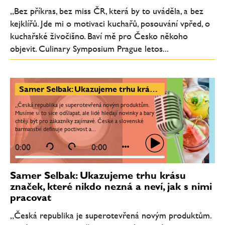
„Bez příkras, bez miss ČR, která by to uváděla, a bez
kejklířů. Jde mi o motivaci kuchařů, posouvání vpřed, o
kuchařské živočišno. Baví mě pro Česko někoho
objevit. Culinary Symposium Prague letos...
Samer Selbak: Ukazujeme trhu krásu značek, které nikdo nezná a neví, jak s nimi pracovat
„Česká republika je superotevřená novým produktům.
Musíme si to sice odšlapat, ale lidé hledají novinky a bary
chtějí být pro zákazníky zajímavé. České a slovenské
barmanství definuje poctivost a...
0:00
0:00
Samer Selbak: Ukazujeme trhu krásu
značek, které nikdo nezná a neví, jak s nimi
pracovat
„Česká republika je superotevřená novým produktům.