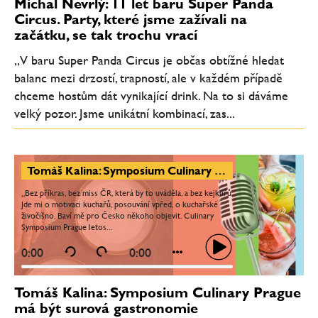
Michal Nevrlý: 11 let baru Super Panda
Circus. Party, které jsme zažívali na
začátku, se tak trochu vrací
„V baru Super Panda Circus je občas obtížné hledat
balanc mezi drzostí, trapností, ale v každém případě
chceme hostům dát vynikající drink. Na to si dáváme
velký pozor. Jsme unikátní kombinací, zas...
Tomáš Kalina: Symposium Culinary Prague má být surová gastronomie
„Bez příkras, bez miss ČR, která by to uváděla, a bez kejklířů.
Jde mi o motivaci kuchařů, posouvání vpřed, o kuchařské
živočišno. Baví mě pro Česko někoho objevit. Culinary
Symposium Prague letos...
0:00
0:00
Tomáš Kalina: Symposium Culinary Prague
má být surová gastronomie