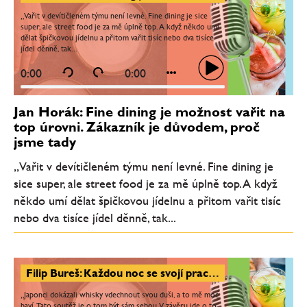
„Vařit v devítičleném týmu není levné. Fine dining je sice
super, ale street food je za mě úplně top. A když někdo umí
dělat špičkovou jídelnu a přitom vařit tisíc nebo dva tisíce
jídel děnně, tak...
0:00
0:00
Jan Horák: Fine dining je možnost vařit na
top úrovni. Zákazník je důvodem, proč
jsme tady
„Vařit v devítičleném týmu není levné. Fine dining je
sice super, ale street food je za mě úplně top. A když
někdo umí dělat špičkovou jídelnu a přitom vařit tisíc
nebo dva tisíce jídel děnně, tak...
Filip Bureš: Každou noc se svojí prací za barem připravuješ na Nikka Perfect Serve
„Japonci dokázali whisky vdechnout svou duši, a to mě moc
baví. Tato soutěž je o tom být sám sebou. V závěru jde o to