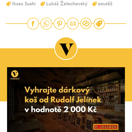
Ikasu Sushi
Lukáš Želechovský
soutěž