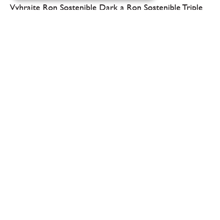
Vyhrajte Ron Sostenible Dark a Ron Sostenible Triple
Cask v hodnotě 2.700 Kč
Říjnová soutěž o limitovanou láhev Piper-
Heidsieck Code Red v hodnotě 2.000 Kč
Vyhrajte limitovanou edici Piper-Heidsieck Code Red v
hodnotě 2.000 Kč