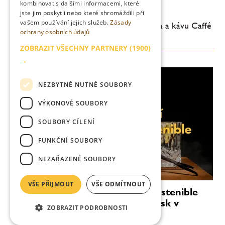
kombinovat s dalšími informacemi, které
hodnotě 12.000 Kč
jste jim poskytli nebo které shromáždili při
vašem používání jejich služeb.
Zásady
Vyhrajte kávovar DeLonghi La Specialista a kávu Caffé
ochrany osobních údajů
Vergnano v hodnotě 12.000 Kč
ZOBRAZIT VŠECHNY PARTNERY
(1900)
→
NEZBYTNĚ NUTNÉ SOUBORY
VÝKONOVÉ SOUBORY
SOUBORY CÍLENÍ
FUNKČNÍ SOUBORY
NEZAŘAZENÉ SOUBORY
VŠE PŘIJMOUT
VŠE ODMÍTNOUT
Podzimní soutěž o láhve Ron Sostenible
Dark a Ron Sostenible Triple Cask v
ZOBRAZIT PODROBNOSTI
hodnotě 2.700 Kč