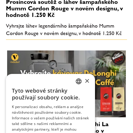
Prosincová soutěž o láhev šampaňského
Mumm Cordon Rouge v novém designu, v
hodnotě 1.250 Kč
Vyhrajte láhev legendárního šampaňského Mumm
Cordon Rouge v novém designu, v hodnotě 1.250 Kč
×
Tyto webové stránky
CZECH
používají soubory cookie.
ENGLISH
K personalizaci obsahu, reklam a analýze
návštěvnosti používáme soubory cookie.
Informace o vašem používání našich stránek
Zimní soutěž o kávovar DeLonghi La
také sdílíme s našimi reklamními a
analytickými partnery, kteří je mohou
Specialista a kávu Caffé Vergnano v