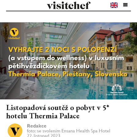
Listopadová soutěž o pobyt v 5*
hotelu Thermia Palace
Redakce
foto: se svolením Ensana Health Spa Hotel
22. listopad 2023