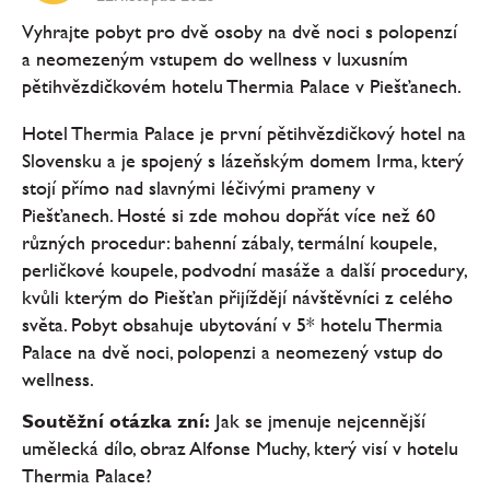
Vyhrajte pobyt pro dvě osoby na dvě noci s polopenzí
a neomezeným vstupem do wellness v luxusním
pětihvězdičkovém hotelu Thermia Palace v Piešťanech.
Hotel Thermia Palace je první pětihvězdičkový hotel na
Slovensku a je spojený s lázeňským domem Irma, který
stojí přímo nad slavnými léčivými prameny v
Piešťanech. Hosté si zde mohou dopřát více než 60
různých procedur: bahenní zábaly, termální koupele,
perličkové koupele, podvodní masáže a další procedury,
kvůli kterým do Piešťan přijíždějí návštěvníci z celého
světa. Pobyt obsahuje ubytování v 5* hotelu Thermia
Palace na dvě noci, polopenzi a neomezený vstup do
wellness.
Soutěžní otázka zní:
Jak se jmenuje nejcennější
umělecká dílo, obraz Alfonse Muchy, který visí v hotelu
Thermia Palace?