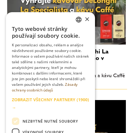
×
Tyto webové stránky
CZECH
používají soubory cookie.
ENGLISH
K personalizaci obsahu, reklam a analýze
Zimní soutěž o kávovar DeLonghi La
návštěvnosti používáme soubory cookie.
Informace o vašem používání našich stránek
Specialista a kávu Caffé Vergnano v
také sdílíme s našimi reklamními a
hodnotě 12.000 Kč
analytickými partnery, kteří je mohou
kombinovat s dalšími informacemi, které
Vyhrajte kávovar DeLonghi La Specialista a kávu Caffé
jste jim poskytli nebo které shromáždili při
Vergnano v hodnotě 12.000 Kč
vašem používání jejich služeb.
Zásady
ochrany osobních údajů
ZOBRAZIT VŠECHNY PARTNERY
(1900)
→
NEZBYTNĚ NUTNÉ SOUBORY
VÝKONOVÉ SOUBORY