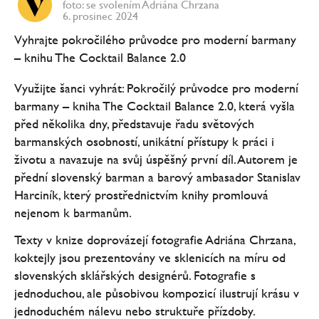
foto: se svolením Adriána Chrzana
6. prosinec 2024
Vyhrajte pokročilého průvodce pro moderní barmany
– knihu The Cocktail Balance 2.0
Využijte šanci vyhrát: Pokročilý průvodce pro moderní
barmany – kniha The Cocktail Balance 2.0, která vyšla
před několika dny, představuje řadu světových
barmanských osobností, unikátní přístupy k práci i
životu a navazuje na svůj úspěšný první díl. Autorem je
přední slovenský barman a barový ambasador Stanislav
Harciník, který prostřednictvím knihy promlouvá
nejenom k barmanům.
Texty v knize doprovázejí fotografie Adriána Chrzana,
koktejly jsou prezentovány ve sklenicích na míru od
slovenských sklářských designérů. Fotografie s
jednoduchou, ale působivou kompozicí ilustrují krásu v
jednoduchém nálevu nebo struktuře přízdoby.