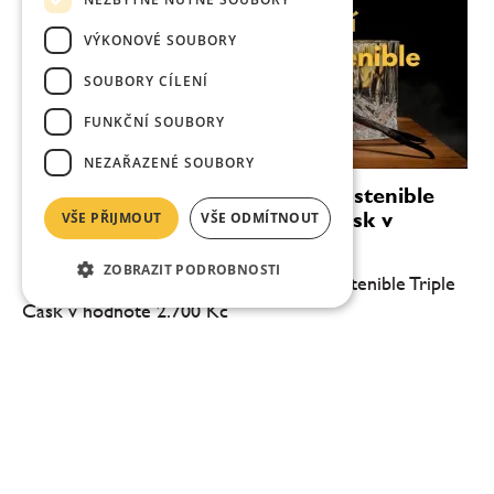
VÝKONOVÉ SOUBORY
SOUBORY CÍLENÍ
FUNKČNÍ SOUBORY
NEZAŘAZENÉ SOUBORY
Podzimní soutěž o láhve Ron Sostenible
Dark a Ron Sostenible Triple Cask v
VŠE PŘIJMOUT
VŠE ODMÍTNOUT
hodnotě 2.700 Kč
ZOBRAZIT PODROBNOSTI
Vyhrajte Ron Sostenible Dark a Ron Sostenible Triple
Cask v hodnotě 2.700 Kč