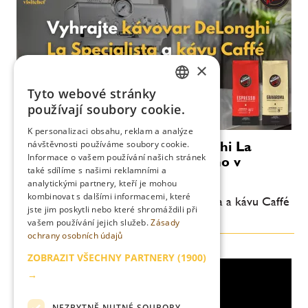
×
Tyto webové stránky
CZECH
používají soubory cookie.
ENGLISH
K personalizaci obsahu, reklam a analýze
Zimní soutěž o kávovar DeLonghi La
návštěvnosti používáme soubory cookie.
Informace o vašem používání našich stránek
Specialista a kávu Caffé Vergnano v
také sdílíme s našimi reklamními a
hodnotě 12.000 Kč
analytickými partnery, kteří je mohou
kombinovat s dalšími informacemi, které
Vyhrajte kávovar DeLonghi La Specialista a kávu Caffé
jste jim poskytli nebo které shromáždili při
Vergnano v hodnotě 12.000 Kč
vašem používání jejich služeb.
Zásady
ochrany osobních údajů
ZOBRAZIT VŠECHNY PARTNERY
(1900)
→
NEZBYTNĚ NUTNÉ SOUBORY