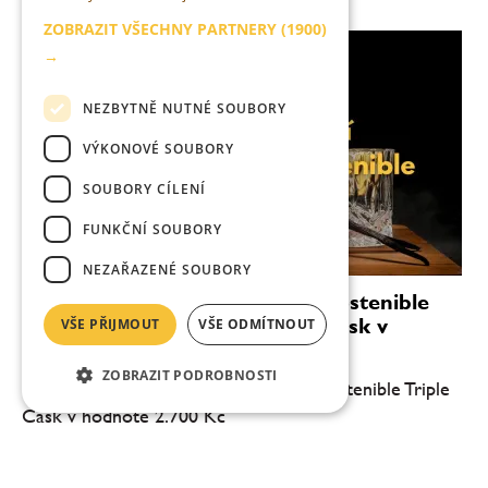
ZOBRAZIT VŠECHNY PARTNERY
(1900)
→
NEZBYTNĚ NUTNÉ SOUBORY
VÝKONOVÉ SOUBORY
SOUBORY CÍLENÍ
FUNKČNÍ SOUBORY
NEZAŘAZENÉ SOUBORY
Podzimní soutěž o láhve Ron Sostenible
Dark a Ron Sostenible Triple Cask v
VŠE PŘIJMOUT
VŠE ODMÍTNOUT
hodnotě 2.700 Kč
ZOBRAZIT PODROBNOSTI
Vyhrajte Ron Sostenible Dark a Ron Sostenible Triple
Cask v hodnotě 2.700 Kč