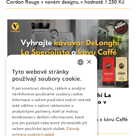
Cordon Rouge v novém designu, v hodnotě 1.250 Kč
×
Tyto webové stránky
CZECH
používají soubory cookie.
ENGLISH
K personalizaci obsahu, reklam a analýze
Zimní soutěž o kávovar DeLonghi La
návštěvnosti používáme soubory cookie.
Informace o vašem používání našich stránek
Specialista a kávu Caffé Vergnano v
také sdílíme s našimi reklamními a
hodnotě 12.000 Kč
analytickými partnery, kteří je mohou
kombinovat s dalšími informacemi, které
Vyhrajte kávovar DeLonghi La Specialista a kávu Caffé
jste jim poskytli nebo které shromáždili při
Vergnano v hodnotě 12.000 Kč
vašem používání jejich služeb.
Zásady
ochrany osobních údajů