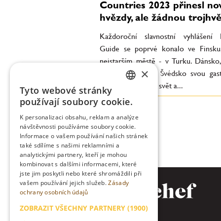
Countries 2023 přinesl no
hvězdy, ale žádnou trojhv
Každoroční slavnostní vyhlášení 
Guide se poprvé konalo ve Finsku
nejstarším městě - v Turku. Dánsko,
×
Island, Norsko a Švédsko svou gas
stále inspirují celý svět a...
Tyto webové stránky
CZECH
používají soubory cookie.
ENGLISH
K personalizaci obsahu, reklam a analýze
návštěvnosti používáme soubory cookie.
Informace o vašem používání našich stránek
také sdílíme s našimi reklamními a
analytickými partnery, kteří je mohou
kombinovat s dalšími informacemi, které
jste jim poskytli nebo které shromáždili při
vašem používání jejich služeb.
Zásady
ochrany osobních údajů
ZOBRAZIT VŠECHNY PARTNERY
(1900)
→