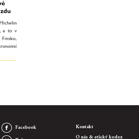
vé
ězdu
Michelin
, a to v
 Finsko,
tronomií
Kontakt
Facebook
O nás & etický kodex