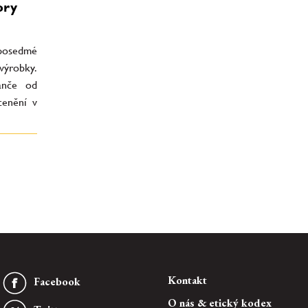
ory
 posedmé
 výrobky.
anče od
cenění v
Kontakt
Facebook
O nás & etický kodex