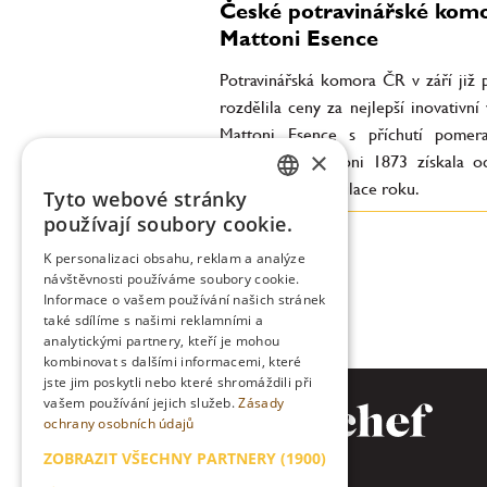
České potravinářské kom
Mattoni Esence
Potravinářská komora ČR v září již
rozdělila ceny za nejlepší inovativní
Mattoni Esence s příchutí pomer
×
společnosti Mattoni 1873 získala o
kategorii Reformulace roku.
Tyto webové stránky
CZECH
používají soubory cookie.
ENGLISH
K personalizaci obsahu, reklam a analýze
návštěvnosti používáme soubory cookie.
Informace o vašem používání našich stránek
také sdílíme s našimi reklamními a
analytickými partnery, kteří je mohou
kombinovat s dalšími informacemi, které
jste jim poskytli nebo které shromáždili při
vašem používání jejich služeb.
Zásady
ochrany osobních údajů
ZOBRAZIT VŠECHNY PARTNERY
(1900)
→