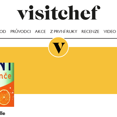
OOD
PRŮVODCI
AKCE
Z PRVNÍ RUKY
RECENZE
VIDEO
dle