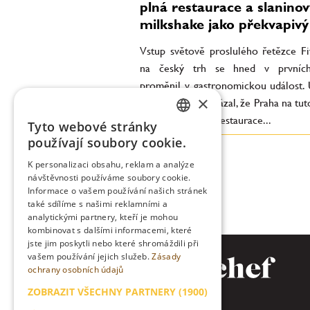
plná restaurace a slaninov
milkshake jako překvapivý
Vstup světově proslulého řetězce F
na český trh se hned v prvníc
proměnil v gastronomickou událost. 
×
týden provozu ukázal, že Praha na tu
čekala. Otevření restaurace...
Tyto webové stránky
CZECH
používají soubory cookie.
ENGLISH
K personalizaci obsahu, reklam a analýze
návštěvnosti používáme soubory cookie.
Informace o vašem používání našich stránek
také sdílíme s našimi reklamními a
analytickými partnery, kteří je mohou
kombinovat s dalšími informacemi, které
jste jim poskytli nebo které shromáždili při
vašem používání jejich služeb.
Zásady
ochrany osobních údajů
ZOBRAZIT VŠECHNY PARTNERY
(1900)
→