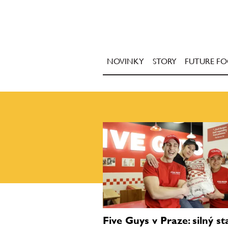
NOVINKY
STORY
FUTURE F
Five Guys v Praze: silný sta