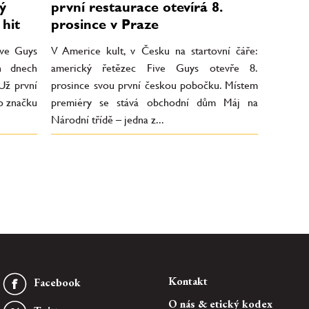
ý
první restaurace otevírá 8.
 hit
prosince v Praze
ive Guys
V Americe kult, v Česku na startovní čáře:
h dnech
americký řetězec Five Guys otevře 8.
Už první
prosince svou první českou pobočku. Místem
to značku
premiéry se stává obchodní dům Máj na
Národní třídě – jedna z...
Kontakt
Facebook
O nás & etický kodex