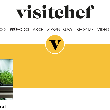
OOD
PRŮVODCI
AKCE
Z PRVNÍ RUKY
RECENZE
VIDEO
kal