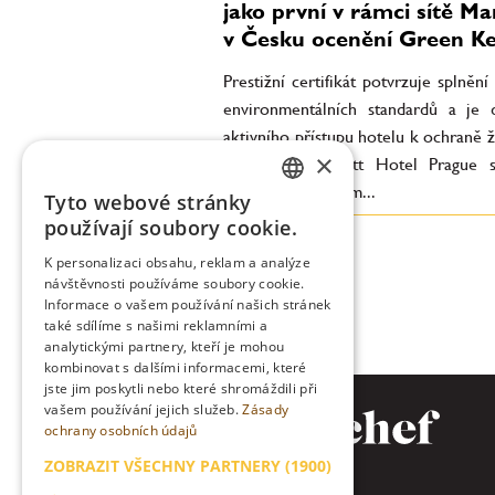
jako první v rámci sítě Ma
v Česku ocenění Green K
Prestižní certifikát potvrzuje splnění
environmentálních standardů a je
aktivního přístupu hotelu k ochraně 
×
prostředí. Marriott Hotel Prague 
krokem stal prvním...
Tyto webové stránky
CZECH
používají soubory cookie.
ENGLISH
K personalizaci obsahu, reklam a analýze
návštěvnosti používáme soubory cookie.
Informace o vašem používání našich stránek
také sdílíme s našimi reklamními a
analytickými partnery, kteří je mohou
kombinovat s dalšími informacemi, které
jste jim poskytli nebo které shromáždili při
vašem používání jejich služeb.
Zásady
ochrany osobních údajů
ZOBRAZIT VŠECHNY PARTNERY
(1900)
→