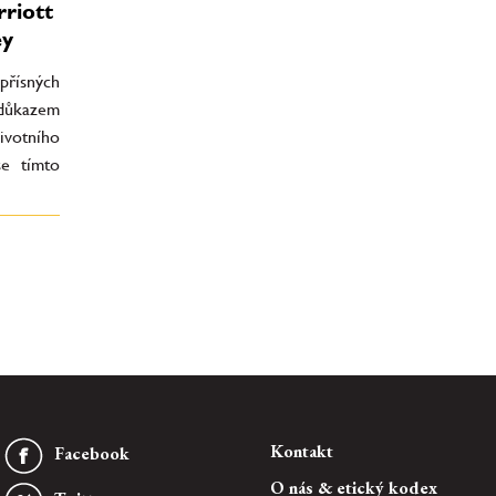
rriott
ey
 přísných
 důkazem
životního
se tímto
Kontakt
Facebook
O nás & etický kodex