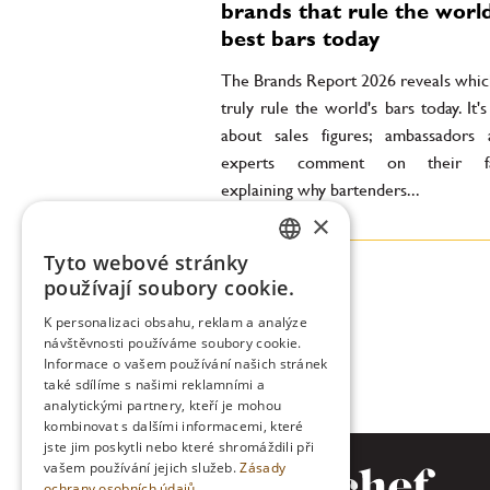
brands that rule the world
best bars today
The Brands Report 2026 reveals whic
truly rule the world's bars today. It's
about sales figures; ambassadors
experts comment on their fav
explaining why bartenders...
×
Tyto webové stránky
CZECH
používají soubory cookie.
ENGLISH
K personalizaci obsahu, reklam a analýze
návštěvnosti používáme soubory cookie.
Informace o vašem používání našich stránek
také sdílíme s našimi reklamními a
analytickými partnery, kteří je mohou
kombinovat s dalšími informacemi, které
jste jim poskytli nebo které shromáždili při
vašem používání jejich služeb.
Zásady
ochrany osobních údajů