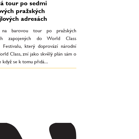
á tour po sedmi
ových pražských
jlových adresách
t na barovou tour po pražských
ích zapojených do World Class
l Festivalu, který doprovází národní
orld Class, zní jako skvělý plán sám o
e když se k tomu přidá...