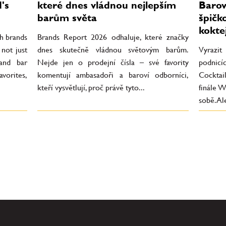
's
které dnes vládnou nejlepším
Barov
barům světa
špičk
kokte
h brands
Brands Report 2026 odhaluje, které značky
 not just
dnes skutečně vládnou světovým barům.
Vyrazi
 and bar
Nejde jen o prodejní čísla – své favority
podnic
orites,
komentují ambasadoři a baroví odborníci,
Cocktai
kteří vysvětlují, proč právě tyto...
finále W
sobě. Al