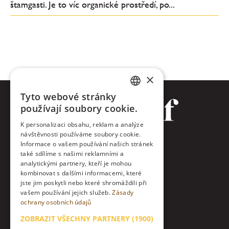
štamgasti. Je to víc organické prostředí, po...
×
Tyto webové stránky
CZECH
používají soubory cookie.
ENGLISH
K personalizaci obsahu, reklam a analýze
návštěvnosti používáme soubory cookie.
Facebook
Informace o vašem používání našich stránek
také sdílíme s našimi reklamními a
Twitter
analytickými partnery, kteří je mohou
kombinovat s dalšími informacemi, které
jste jim poskytli nebo které shromáždili při
Instagram
vašem používání jejich služeb.
Zásady
ochrany osobních údajů
LinkedIn
ZOBRAZIT VŠECHNY PARTNERY
(1900)
Kontakt