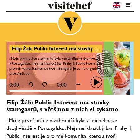
Filip Žák: Public Interest má stovky štamgastů, s většinou z nich si tykáme
„Moje první práce v zahraničí byla v michelinské dvojhvězdě
v Portugalsku. Nejsme klasický bar Prahy 1, Public Interest je
pro mě komunita, kterou tvoří štamgasti. Je to víc organické
prostředí, po...
0:00
0:00
Filip Žák: Public Interest má stovky
štamgastů, s většinou z nich si tykáme
„Moje první práce v zahraničí byla v michelinské
dvojhvězdě v Portugalsku. Nejsme klasický bar Prahy 1,
Public Interest je pro mě komunita, kterou tvoří