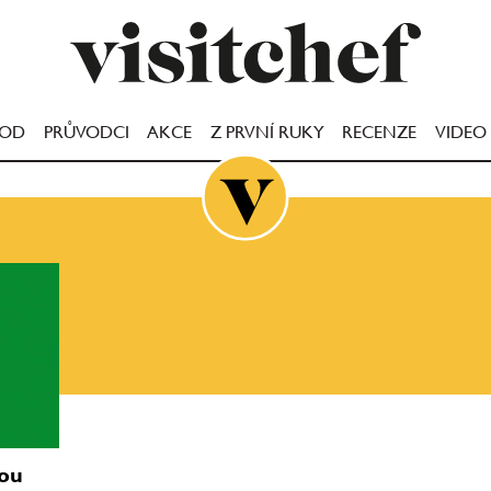
OOD
PRŮVODCI
AKCE
Z PRVNÍ RUKY
RECENZE
VIDEO
ou