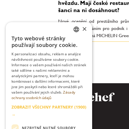
hvězdu. Mají české restau
šanci na ni dosáhnout?
Nové ocenění od prestižního prů
×
velkým vyznamenáním pro podnik i 
Co přesně znamená MICHELIN Green
Tyto webové stránky
CZECH
používají soubory cookie.
ENGLISH
K personalizaci obsahu, reklam a analýze
návštěvnosti používáme soubory cookie.
Informace o vašem používání našich stránek
také sdílíme s našimi reklamními a
analytickými partnery, kteří je mohou
kombinovat s dalšími informacemi, které
jste jim poskytli nebo které shromáždili při
vašem používání jejich služeb.
Zásady
ochrany osobních údajů
ZOBRAZIT VŠECHNY PARTNERY
(1900)
→
NEZBYTNĚ NUTNÉ SOUBORY