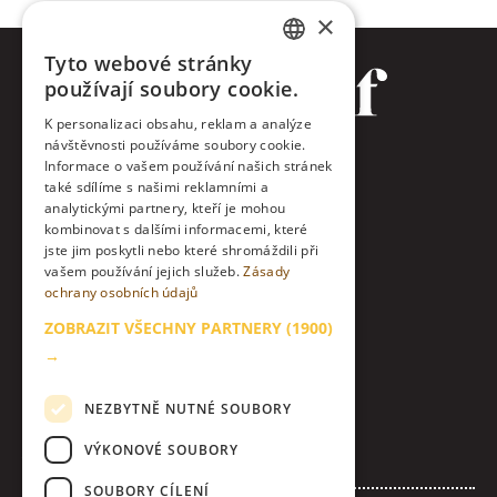
×
Tyto webové stránky
CZECH
používají soubory cookie.
ENGLISH
K personalizaci obsahu, reklam a analýze
návštěvnosti používáme soubory cookie.
Facebook
Informace o vašem používání našich stránek
také sdílíme s našimi reklamními a
Twitter
analytickými partnery, kteří je mohou
kombinovat s dalšími informacemi, které
jste jim poskytli nebo které shromáždili při
Instagram
vašem používání jejich služeb.
Zásady
ochrany osobních údajů
LinkedIn
ZOBRAZIT VŠECHNY PARTNERY
(1900)
Kontakt
→
O nás & etický kodex
NEZBYTNĚ NUTNÉ SOUBORY
Zásady zpracování osobních údajů
VÝKONOVÉ SOUBORY
Nastavení Cookies
SOUBORY CÍLENÍ