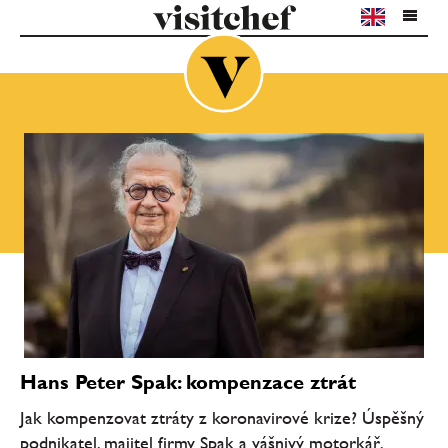
Hans Peter Spak: kompenzace ztrát
Jak kompenzovat ztráty z koronavirové krize? Úspěšný
podnikatel, majitel firmy Spak a vášnivý motorkář,