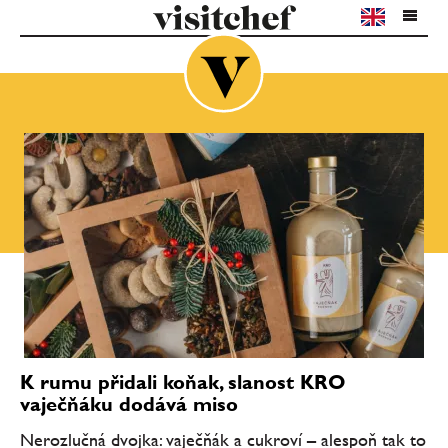
K rumu přidali koňak, slanost KRO
vaječňáku dodává miso
Nerozlučná dvojka: vaječňák a cukroví – alespoň tak to