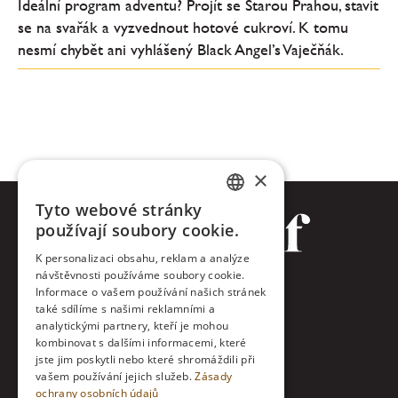
Ideální program adventu? Projít se Starou Prahou, stavit
se na svařák a vyzvednout hotové cukroví. K tomu
nesmí chybět ani vyhlášený Black Angel’s Vaječňák.
×
Tyto webové stránky
CZECH
používají soubory cookie.
ENGLISH
K personalizaci obsahu, reklam a analýze
návštěvnosti používáme soubory cookie.
Facebook
Informace o vašem používání našich stránek
také sdílíme s našimi reklamními a
Twitter
analytickými partnery, kteří je mohou
kombinovat s dalšími informacemi, které
jste jim poskytli nebo které shromáždili při
Instagram
vašem používání jejich služeb.
Zásady
ochrany osobních údajů