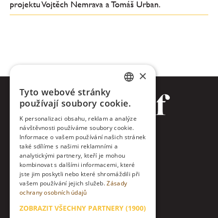
projektu Vojtěch Nemrava a Tomáš Urban.
×
Tyto webové stránky
CZECH
používají soubory cookie.
ENGLISH
K personalizaci obsahu, reklam a analýze
návštěvnosti používáme soubory cookie.
Facebook
Informace o vašem používání našich stránek
také sdílíme s našimi reklamními a
Twitter
analytickými partnery, kteří je mohou
kombinovat s dalšími informacemi, které
jste jim poskytli nebo které shromáždili při
Instagram
vašem používání jejich služeb.
Zásady
ochrany osobních údajů
LinkedIn
ZOBRAZIT VŠECHNY PARTNERY
(1900)
Kontakt