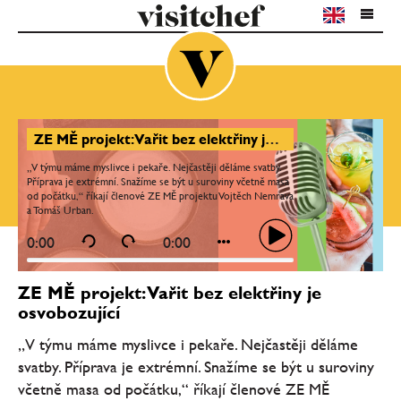
ZE MĚ projekt: Vařit bez elektřiny je osvobozující
„V týmu máme myslivce i pekaře. Nejčastěji děláme svatby.
Příprava je extrémní. Snažíme se být u suroviny včetně masa
od počátku,“ říkají členové ZE MĚ projektu Vojtěch Nemrava
a Tomáš Urban.
0:00
0:00
ZE MĚ projekt: Vařit bez elektřiny je
osvobozující
„V týmu máme myslivce i pekaře. Nejčastěji děláme
svatby. Příprava je extrémní. Snažíme se být u suroviny
včetně masa od počátku,“ říkají členové ZE MĚ