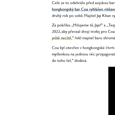
Celé se to odehrálo před asijskou ba
hongkongský bar Coa vyhlášen vítěz
druhý rok po sobě. Majitel Jay Khan vy
Za pokřiku „Milujeme tě, Jayi!" a „Teq
2022, aby převzal dvojí trofej pro Coa
ještě necítil,"
řekl majitel baru shromá
Coa byl otevřen v hongkongské čtvrti 
myšlenkou na jedinou věc: propagovat 
do toho šel," dodává.