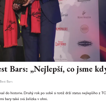
st Bars: „Nejlepší, co jsme kdy
 Best Bars
l do historie. Druhý rok po sobě si totiž drží status nejlepšího z T
 bary také svá želízka v ohni.