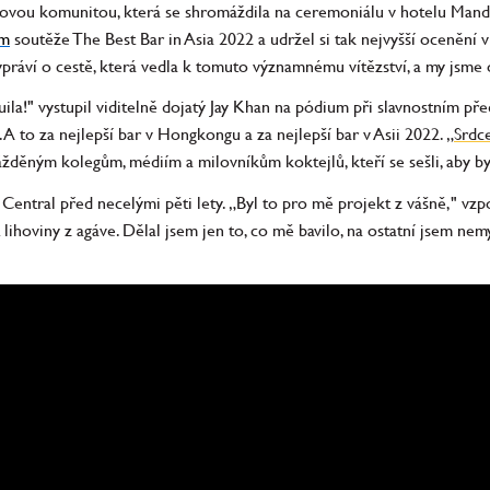
rovou komunitou, která se shromáždila na ceremoniálu v hotelu Mand
em
soutěže The Best Bar in Asia 2022 a udržel si tak nejvyšší ocenění v
práví o cestě, která vedla k tomuto významnému vítězství, a my jsme o
uila!" vystupil viditelně dojatý Jay Khan na pódium při slavnostním př
. A to za nejlepší bar v Hongkongu a za nejlepší bar v Asii 2022.
„Srdce
žděným kolegům, médiím a milovníkům koktejlů, kteří se sešli, aby b
Central před necelými pěti lety. „Byl to pro mě projekt z vášně," vz
lihoviny z agáve. Dělal jsem jen to, co mě bavilo, na ostatní jsem ne