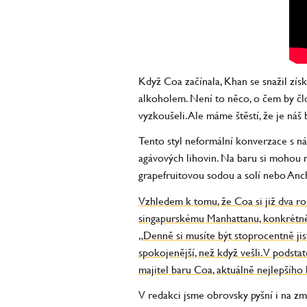
Když Coa začínala, Khan se snažil zís
alkoholem. Není to něco, o čem by člo
vyzkoušeli. Ale máme štěstí, že je náš
Tento styl neformální konverzace s ná
agávových lihovin. Na baru si mohou n
grapefruitovou sodou a solí nebo Anch
Vzhledem k tomu, že Coa si již dva ro
singapurskému Manhattanu, konkrétně v
„Denně si musíte být stoprocentně jist
spokojenější, než když vešli. V podst
majitel baru Coa, aktuálně nejlepšího
V redakci jsme obrovsky pyšní i na zmí