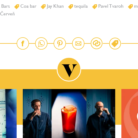
 Bars
Coa bar
Jay Khan
tequila
Pavel Tvaroh
me
 Červeň