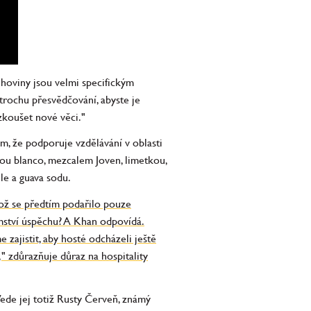
ihoviny jsou velmi specifickým
trochu přesvědčování, abyste je
yzkoušet nové věci."
ím, že podporuje vzdělávání v oblasti
lou blanco, mezcalem Joven, limetkou,
le a guava sodu.
což se předtím podařilo pouze
emství úspěchu? A Khan odpovídá.
 zajistit, aby hosté odcházeli ještě
" zdůrazňuje důraz na hospitality
Vede jej totiž Rusty Červeň, známý