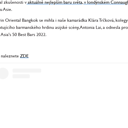
al zkušenosti v
aktuálně nejlepším baru světa, v londýnském Connaug
u Asie.
n Oriental Bangkok se mihla i naše kamarádka Klára Trčková, kolegy
tujícího barmanského hrdinu asijské scény, Antonia Lai, a odnesla pro
 Asia's 50 Best Bars 2022.
2 naleznete
ZDE