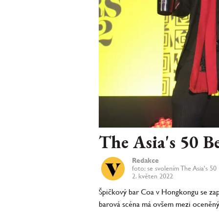
The Asia's 50 Be
Redakce
foto: se svolením The Asia's 50
2. květen 2022
Špičkový bar Coa v Hongkongu se zapsa
barová scéna má ovšem mezi oceněnými