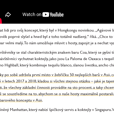
kat lidi pro svůj koncept, který byl v Hongkongu novinkou. „Agávové l
věk poprvé slyšel a hned byl z toho totálně nadšený," říká. „Chce to 
 bar velmi malý. To nám umožňuje mluvit s hosty, zapojit je a nechat v
vštěvníky se stal charakteristickým znakem baru Coa, který se pyšní t
ávštěvníci vychutnat koktejly, jako jsou La Paloma de Oaxaca s tequi
o Highball, který kombinuje tequilu blanco, slanou švestku, ancho chi
ky po sobě udržela první místo v žebříčku 50 nejlepších barů v Asii, 
 letech 2017 a 2018, kladou si všichni stejnou otázku – jaké je taj
i, že všechny základní činnosti provádíte na sto procent, a taky chceme
atě se soustředíme na to, abychom se o naše hosty maximálně postarali,
 barového konceptu v Asii
.
něný Manhattan, který nabízí špičkový servis a koktejly v Singapuru. 