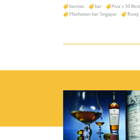
barman
bar
Asia´s 50 Best
Manhattan bar Singapur
Rusty