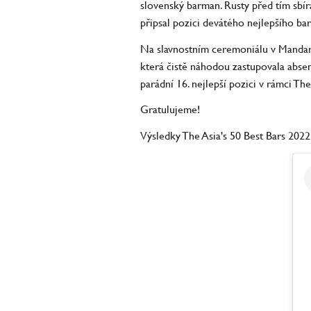
slovenský barman. Rusty před tím sbír
připsal pozici devátého nejlepšího bar
Na slavnostním ceremoniálu v Mandari
která čistě náhodou zastupovala absen
parádní 16. nejlepší pozici v rámci The
Gratulujeme!
Výsledky The Asia's 50 Best Bars 202