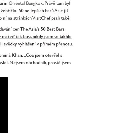
arin Oriental Bangkok. Právě tam byl
 žebříčku 50 nejlepších barů Asie již
 ní na stránkách VisitChef psali také.
edávání cen The Asia's 50 Best Bars
 mi teď tak buší, nikdy jsem se takhle
yli svědky vyhlášení v přímém přenosu.
pomíná Khan. „Coa jsem otevřel s
myslel. Nejsem obchodník, prostě jsem