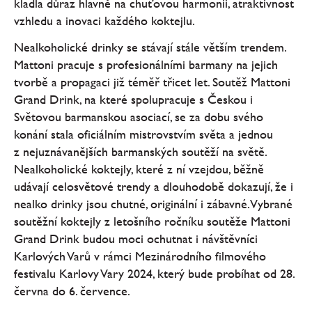
kladla důraz hlavně na chuťovou harmonii, atraktivnost
vzhledu a inovaci každého koktejlu.
Nealkoholické drinky se stávají stále větším trendem.
Mattoni pracuje s profesionálními barmany na jejich
tvorbě a propagaci již téměř třicet let. Soutěž Mattoni
Grand Drink, na které spolupracuje s Českou i
Světovou barmanskou asociací, se za dobu svého
konání stala oficiálním mistrovstvím světa a jednou
z nejuznávanějších barmanských soutěží na světě.
Nealkoholické koktejly, které z ní vzejdou, běžně
udávají celosvětové trendy a dlouhodobě dokazují, že i
nealko drinky jsou chutné, originální i zábavné. Vybrané
soutěžní koktejly z letošního ročníku soutěže Mattoni
Grand Drink budou moci ochutnat i návštěvníci
Karlových Varů v rámci Mezinárodního filmového
festivalu Karlovy Vary 2024, který bude probíhat od 28.
června do 6. července.