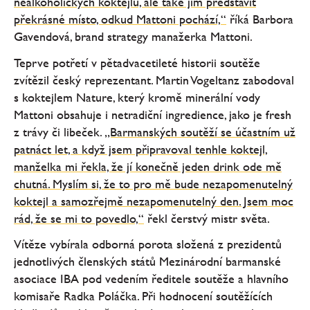
nealkoholických koktejlů, ale také jim představit
překrásné místo, odkud Mattoni pochází,“
říká Barbora
Gavendová, brand strategy manažerka Mattoni.
Teprve potřetí v pětadvacetileté historii soutěže
zvítězil český reprezentant. Martin Vogeltanz zabodoval
s koktejlem Nature, který kromě minerální vody
Mattoni obsahuje i netradiční ingredience, jako je fresh
z trávy či libeček.
„Barmanských soutěží se účastním už
patnáct let, a když jsem připravoval tenhle koktejl,
manželka mi řekla, že jí konečně jeden drink ode mě
chutná. Myslím si, že to pro mě bude nezapomenutelný
koktejl a samozřejmě nezapomenutelný den. Jsem moc
rád, že se mi to povedlo,“
řekl čerstvý mistr světa.
Vítěze vybírala odborná porota složená z prezidentů
jednotlivých členských států Mezinárodní barmanské
asociace IBA pod vedením ředitele soutěže a hlavního
komisaře Radka Poláčka. Při hodnocení soutěžících