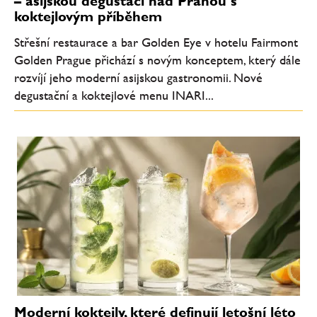
– asijskou degustaci nad Prahou s
koktejlovým příběhem
Střešní restaurace a bar Golden Eye v hotelu Fairmont
Golden Prague přichází s novým konceptem, který dále
rozvíjí jeho moderní asijskou gastronomii. Nové
degustační a koktejlové menu INARI...
Moderní koktejly, které definují letošní léto