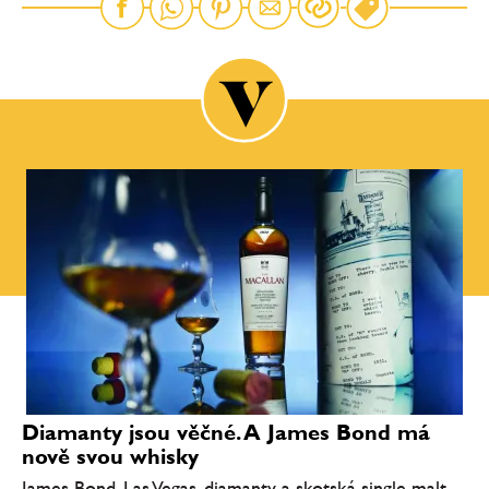
Diamanty jsou věčné. A James Bond má
nově svou whisky
James Bond, Las Vegas, diamanty a skotská single malt