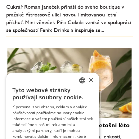
Cukrář Roman Janeček přináší do svého boutique v
pražské Pštrossově ulici novou limitovanou letní
příchuť. Mini věneček Piña Colada vzniká ve spolupráci
se společností Fenix Drinks a inspiruje se...
×
Tyto webové stránky
CZECH
používají soubory cookie.
ENGLISH
K personalizaci obsahu, reklam a analýze
návštěvnosti používáme soubory cookie.
Informace o vašem používání našich stránek
Moderní koktejly, které definují letošní léto
také sdílíme s našimi reklamními a
analytickými partnery, kteří je mohou
Letní barová scéna se každoročně vrací k lehkosti,
kombinovat s dalšími informacemi, které