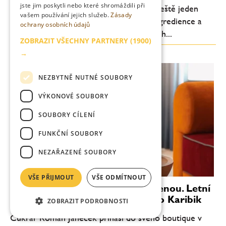
jste jim poskytli nebo které shromáždili při
svěžesti a pitelnosti. Letos je ale patrný ještě jeden
vašem používání jejich služeb.
Zásady
posun: důraz na jednoduchost, kvalitní ingredience a
ochrany osobních údajů
chuťovou čitelnost. Méně komplikovaných...
ZOBRAZIT VŠECHNY PARTNERY
(1900)
→
NEZBYTNĚ NUTNÉ SOUBORY
VÝKONOVÉ SOUBORY
SOUBORY CÍLENÍ
FUNKČNÍ SOUBORY
NEZAŘAZENÉ SOUBORY
VŠE PŘIJMOUT
VŠE ODMÍTNOUT
Věnečky Janeček zvou na dovolenou. Letní
novinka Piña Colada chutná jako Karibik
ZOBRAZIT PODROBNOSTI
Cukrář Roman Janeček přináší do svého boutique v