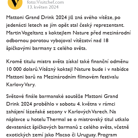
foto: Visitchef.com
13. květen 2024
Mattoni Grand Drink 2024 již zná svého vítěze, po
jedenácti letech se jím opět stal český reprezentant.
Martin Vogeltanz s koktejlem Nature před mezinárodní
odbornou porotou vybojoval vítězství nad 18
špičkovými barmany z celého světa.
Kromě titulu mistra světa získal také finanční odměnu
10 000 dolarů. Vítězný koktejl Nature bude i v nabídce
Mattoni barů na Mezinárodním filmovém festivalu
Karlovy Vary.
Světové finále barmanské soutěže Mattoni Grand
Drink 2024 proběhlo v sobotu 4. května v rámci
zahájení lázeňské sezony v Karlových Varech. Na
náplavce u hotelu Thermal se o mistrovský titul utkalo
devatenáct špičkových barmanů z celého světa, včetně
exotických zemí jako Macao či Uruguay. Program