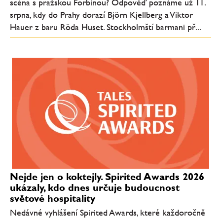
scéna s pražskou Forbínou? Odpověď poznáme už 11.
srpna, kdy do Prahy dorazí Björn Kjellberg a Viktor
Hauer z baru Röda Huset. Stockholmští barmani př...
Nejde jen o koktejly. Spirited Awards 2026
ukázaly, kdo dnes určuje budoucnost
světové hospitality
Nedávné vyhlášení Spirited Awards, které každoročně