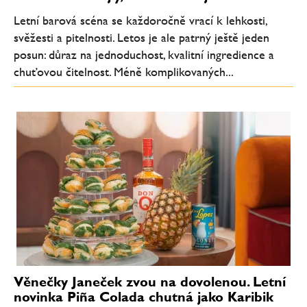
Letní barová scéna se každoročně vrací k lehkosti,
svěžesti a pitelnosti. Letos je ale patrný ještě jeden
posun: důraz na jednoduchost, kvalitní ingredience a
chuťovou čitelnost. Méně komplikovaných...
Věnečky Janeček zvou na dovolenou. Letní
novinka Piña Colada chutná jako Karibik