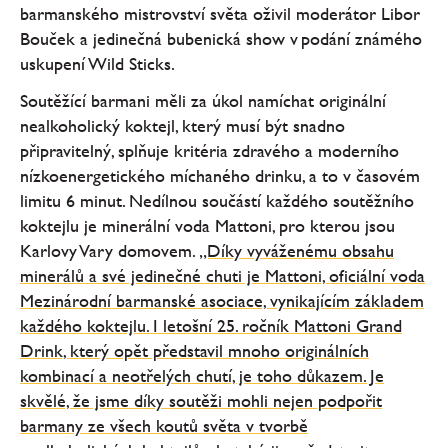
barmanského mistrovství světa oživil moderátor Libor
Bouček a jedinečná bubenická show v podání známého
uskupení Wild Sticks.
Soutěžící barmani měli za úkol namíchat originální
nealkoholický koktejl, který musí být snadno
připravitelný, splňuje kritéria zdravého a moderního
nízkoenergetického míchaného drinku, a to v časovém
limitu 6 minut. Nedílnou součástí každého soutěžního
koktejlu je minerální voda Mattoni, pro kterou jsou
Karlovy Vary domovem.
„Díky vyváženému obsahu
minerálů a své jedinečné chuti je Mattoni, oficiální voda
Mezinárodní barmanské asociace, vynikajícím základem
každého koktejlu. I letošní 25. ročník Mattoni Grand
Drink, který opět představil mnoho originálních
kombinací a neotřelých chutí, je toho důkazem. Je
skvělé, že jsme díky soutěži mohli nejen podpořit
barmany ze všech koutů světa v tvorbě