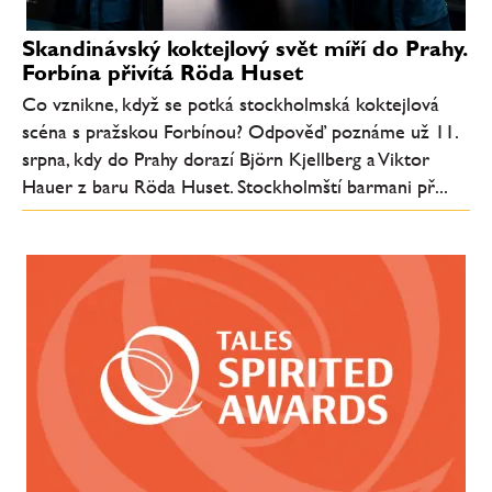
Skandinávský koktejlový svět míří do Prahy.
Forbína přivítá Röda Huset
Co vznikne, když se potká stockholmská koktejlová
scéna s pražskou Forbínou? Odpověď poznáme už 11.
srpna, kdy do Prahy dorazí Björn Kjellberg a Viktor
Hauer z baru Röda Huset. Stockholmští barmani př...