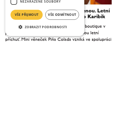
NEZAŘAZENÉ SOUBORY
Věnečky Janeček zvou na dovolenou. Letní
VŠE PŘIJMOUT
VŠE ODMÍTNOUT
novinka Piña Colada chutná jako Karibik
Cukrář Roman Janeček přináší do svého boutique v
ZOBRAZIT PODROBNOSTI
pražské Pštrossově ulici novou limitovanou letní
příchuť. Mini věneček Piña Colada vzniká ve spolupráci
se společností Fenix Drinks a inspiruje se...