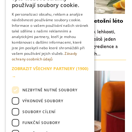
CZECH
používají soubory cookie.
ENGLISH
K personalizaci obsahu, reklam a analýze
Moderní koktejly, které definují letošní léto
návštěvnosti používáme soubory cookie.
Informace o vašem používání našich stránek
Letní barová scéna se každoročně vrací k lehkosti,
také sdílíme s našimi reklamními a
analytickými partnery, kteří je mohou
svěžesti a pitelnosti. Letos je ale patrný ještě jeden
kombinovat s dalšími informacemi, které
posun: důraz na jednoduchost, kvalitní ingredience a
jste jim poskytli nebo které shromáždili při
chuťovou čitelnost. Méně komplikovaných...
vašem používání jejich služeb.
Zásady
ochrany osobních údajů
ZOBRAZIT VŠECHNY PARTNERY
(1900)
→
NEZBYTNĚ NUTNÉ SOUBORY
VÝKONOVÉ SOUBORY
SOUBORY CÍLENÍ
FUNKČNÍ SOUBORY