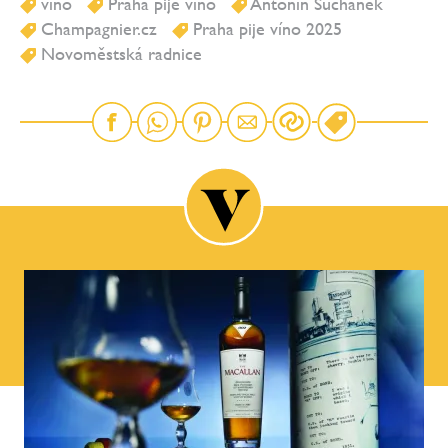
víno
Praha pije víno
Antonín Suchánek
Champagnier.cz
Praha pije víno 2025
Novoměstská radnice