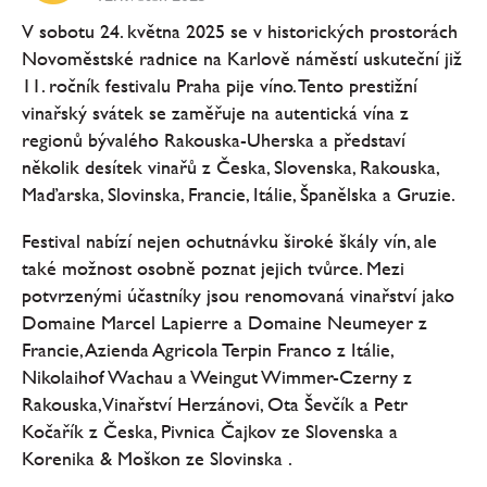
V sobotu 24. května 2025 se v historických prostorách
Novoměstské radnice na Karlově náměstí uskuteční již
11. ročník festivalu Praha pije víno. Tento prestižní
vinařský svátek se zaměřuje na autentická vína z
regionů bývalého Rakouska-Uherska a představí
několik desítek vinařů z Česka, Slovenska, Rakouska,
Maďarska, Slovinska, Francie, Itálie, Španělska a Gruzie.
Festival nabízí nejen ochutnávku široké škály vín, ale
také možnost osobně poznat jejich tvůrce. Mezi
potvrzenými účastníky jsou renomovaná vinařství jako
Domaine Marcel Lapierre a Domaine Neumeyer z
Francie, Azienda Agricola Terpin Franco z Itálie,
Nikolaihof Wachau a Weingut Wimmer-Czerny z
Rakouska, Vinařství Herzánovi, Ota Ševčík a Petr
Kočařík z Česka, Pivnica Čajkov ze Slovenska a
Korenika & Moškon ze Slovinska .