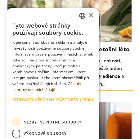
×
Tyto webové stránky
CZECH
používají soubory cookie.
ENGLISH
K personalizaci obsahu, reklam a analýze
Moderní koktejly, které definují letošní léto
návštěvnosti používáme soubory cookie.
Informace o vašem používání našich stránek
Letní barová scéna se každoročně vrací k lehkosti,
také sdílíme s našimi reklamními a
analytickými partnery, kteří je mohou
svěžesti a pitelnosti. Letos je ale patrný ještě jeden
kombinovat s dalšími informacemi, které
posun: důraz na jednoduchost, kvalitní ingredience a
jste jim poskytli nebo které shromáždili při
chuťovou čitelnost. Méně komplikovaných...
vašem používání jejich služeb.
Zásady
ochrany osobních údajů
ZOBRAZIT VŠECHNY PARTNERY
(1900)
→
NEZBYTNĚ NUTNÉ SOUBORY
VÝKONOVÉ SOUBORY