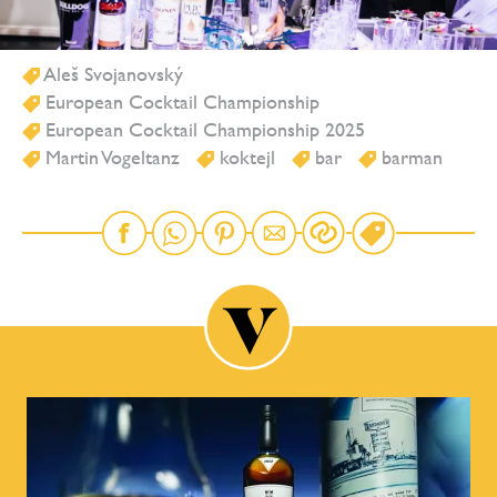
Aleš Svojanovský
European Cocktail Championship
European Cocktail Championship 2025
Martin Vogeltanz
koktejl
bar
barman