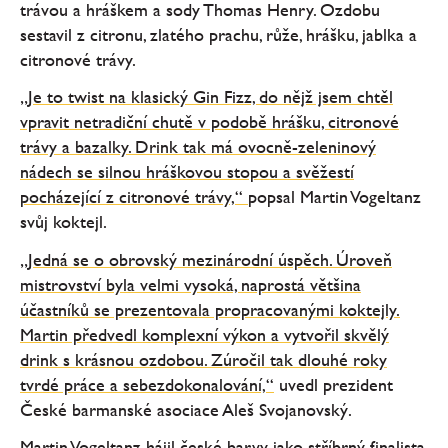
trávou a hráškem a sody Thomas Henry. Ozdobu
sestavil z citronu, zlatého prachu, růže, hrášku, jablka a
citronové trávy.
„Je to twist na klasický Gin Fizz, do nějž jsem chtěl
vpravit netradiční chutě v podobě hrášku, citronové
trávy a bazalky. Drink tak má ovocně-zeleninový
nádech se silnou hráškovou stopou a svěžestí
pocházející z citronové trávy,“
popsal Martin Vogeltanz
svůj koktejl.
„Jedná se o obrovský mezinárodní úspěch. Úroveň
mistrovství byla velmi vysoká, naprostá většina
účastníků se prezentovala propracovanými koktejly.
Martin předvedl komplexní výkon a vytvořil skvělý
drink s krásnou ozdobou. Zúročil tak dlouhé roky
tvrdé práce a sebezdokonalování,“
uvedl prezident
České barmanské asociace Aleš Svojanovský.
Martin Vogeltanz hájil české barvy jako stříbrný finalista