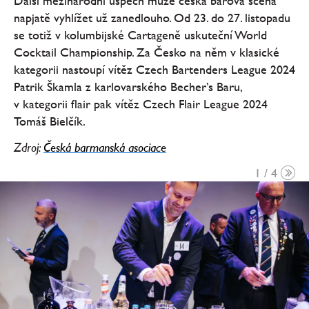
Další mezinárodní úspěch může česká barová scéna
napjatě vyhlížet už zanedlouho. Od 23. do 27. listopadu
se totiž v kolumbijské Cartageně uskuteční World
Cocktail Championship. Za Česko na něm v klasické
kategorii nastoupí vítěz Czech Bartenders League 2024
Patrik Škamla z karlovarského Becher’s Baru,
v kategorii flair pak vítěz Czech Flair League 2024
Tomáš Bielčík.
Zdroj:
Česká barmanská asociace
1 / 4