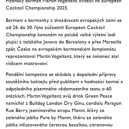
Plzeňský barman Martin Vogeltanz zvítězil na European
Cocktail Championship 2025.
Barmani a barmanky z dvaadvaceti evropských zemí se
od 26. do 30. října zúčastnili European Cocktail
Championship konaném na palubě velké výletní lodi
plující z italského Janova do Barcelony a přes Marseille
zpět. Česko na evropském barmanském šampionátu
reprezentoval Martin Vogeltanz, který se nakonec stal
vítězem mistrovství.
Pondělní kompetice se skládala z dopolední přípravy
soutěžního koktejlu před publikem a hodnotící komisí a
odpoledního písemného vědomostního testu o 60
otázkách. Martin Vogeltanz svůj drink Green Peace
namíchal z Bulldog London Dry Ginu, cordialu Paragon
Rue Berry, jasmínového sirupu Monin, šťávy ze
zeleného jablka Pure by Monin, likéru ze zeleného
jablka infuzovaného čerstvou bazalkou, citronovou