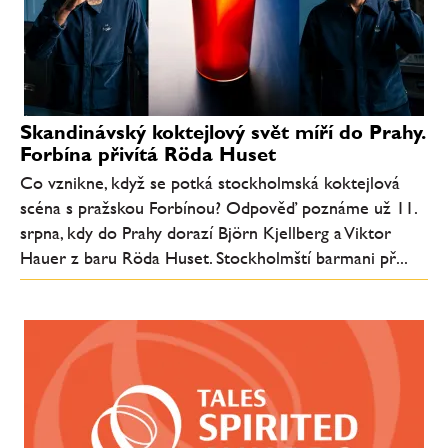
Skandinávský koktejlový svět míří do Prahy.
Forbína přivítá Röda Huset
Co vznikne, když se potká stockholmská koktejlová
scéna s pražskou Forbínou? Odpověď poznáme už 11.
srpna, kdy do Prahy dorazí Björn Kjellberg a Viktor
Hauer z baru Röda Huset. Stockholmští barmani př...