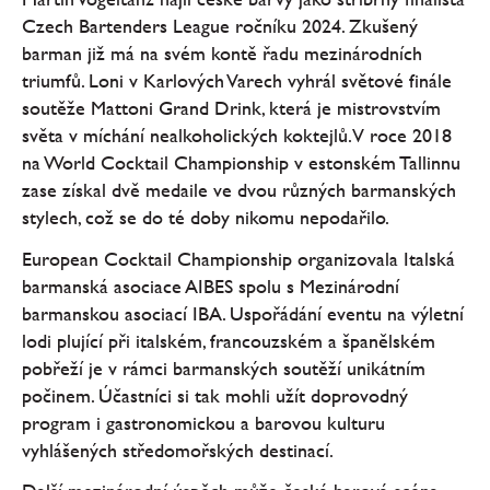
Czech Bartenders League ročníku 2024. Zkušený
barman již má na svém kontě řadu mezinárodních
triumfů. Loni v Karlových Varech vyhrál světové finále
soutěže Mattoni Grand Drink, která je mistrovstvím
světa v míchání nealkoholických koktejlů. V roce 2018
na World Cocktail Championship v estonském Tallinnu
zase získal dvě medaile ve dvou různých barmanských
stylech, což se do té doby nikomu nepodařilo.
European Cocktail Championship organizovala Italská
barmanská asociace AIBES spolu s Mezinárodní
barmanskou asociací IBA. Uspořádání eventu na výletní
lodi plující při italském, francouzském a španělském
pobřeží je v rámci barmanských soutěží unikátním
počinem. Účastníci si tak mohli užít doprovodný
program i gastronomickou a barovou kulturu
vyhlášených středomořských destinací.