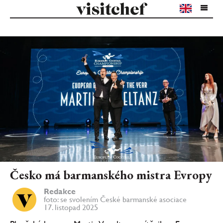
Česko má barmanského mistra Evropy
Redakce
foto: se svolením České barmanské asociace
17. listopad 2025