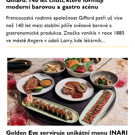
Giffard: 140 let chutí, které formují
moderní barovou a gastro scénu
Francouzská rodinná společnost Giffard patří už více
než 140 let mezi stabilní pilíře světové barové a
gastronomické produkce. Značka vznikla v roce 1885
ve městě Angers v údolí Loiry, kde lékárník...
Golden Eye servíruje unikátní menu INARI