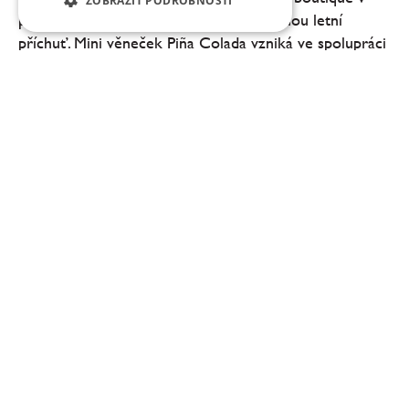
ZOBRAZIT PODROBNOSTI
pražské Pštrossově ulici novou limitovanou letní
příchuť. Mini věneček Piña Colada vzniká ve spolupráci
se společností Fenix Drinks a inspiruje se...
Takto vypadá letní menu Tomáše Černého
v restauraci Dejvická 34
Šéfkuchař Tomáš Černý nabízí v restauraci Dejvická 34