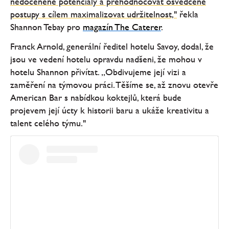
nedoceněné potenciály a přehodnocovat osvědčené
postupy s cílem maximalizovat udržitelnost,"
řekla
Shannon Tebay pro
magazín The Caterer
.
Franck Arnold, generální ředitel hotelu Savoy, dodal, že
jsou ve vedení hotelu opravdu nadšeni, že mohou v
hotelu Shannon přivítat. „Obdivujeme její vizi a
zaměření na týmovou práci. Těšíme se, až znovu otevře
American Bar s nabídkou koktejlů, která bude
projevem její úcty k historii baru a ukáže kreativitu a
talent celého týmu."