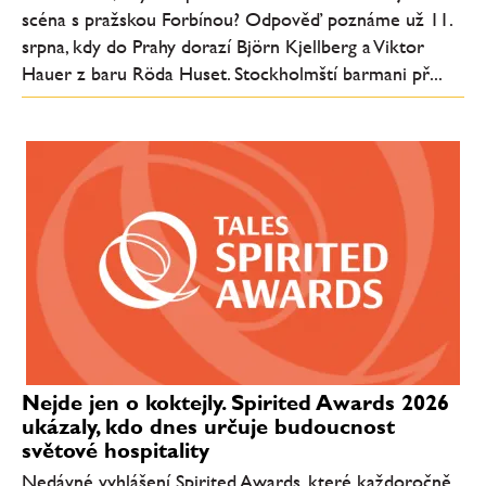
scéna s pražskou Forbínou? Odpověď poznáme už 11.
srpna, kdy do Prahy dorazí Björn Kjellberg a Viktor
Hauer z baru Röda Huset. Stockholmští barmani př...
Nejde jen o koktejly. Spirited Awards 2026
ukázaly, kdo dnes určuje budoucnost
světové hospitality
Nedávné vyhlášení Spirited Awards, které každoročně