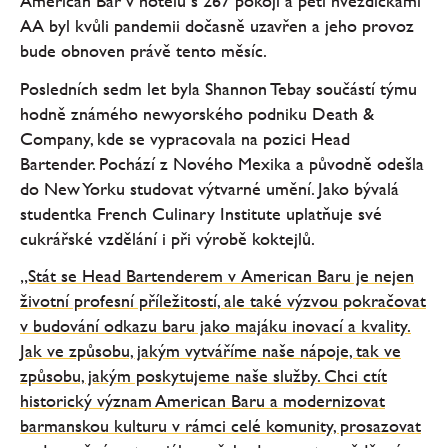
American Bar v hotelu s 267 pokoji a pěti hvězdičkami
AA byl kvůli pandemii dočasně uzavřen a jeho provoz
bude obnoven právě tento měsíc.
Posledních sedm let byla Shannon Tebay součástí týmu
hodně známého newyorského podniku Death &
Company, kde se vypracovala na pozici Head
Bartender. Pochází z Nového Mexika a původně odešla
do New Yorku studovat výtvarné umění. Jako bývalá
studentka French Culinary Institute uplatňuje své
cukrářské vzdělání i při výrobě koktejlů.
„Stát se Head Bartenderem v American Baru je nejen
životní profesní příležitostí, ale také výzvou pokračovat
v budování odkazu baru jako majáku inovací a kvality.
Jak ve způsobu, jakým vytváříme naše nápoje, tak ve
způsobu, jakým poskytujeme naše služby. Chci ctít
historický význam American Baru a modernizovat
barmanskou kulturu v rámci celé komunity, prosazovat