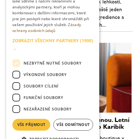
Letní barová scéna se každoročně vrací k lehkosti,
také sdílíme s našimi reklamními a
analytickými partnery, kteří je mohou
svěžesti a pitelnosti. Letos je ale patrný ještě jeden
kombinovat s dalšími informacemi, které
posun: důraz na jednoduchost, kvalitní ingredience a
jste jim poskytli nebo které shromáždili při
chuťovou čitelnost. Méně komplikovaných...
vašem používání jejich služeb.
Zásady
ochrany osobních údajů
ZOBRAZIT VŠECHNY PARTNERY
(1900)
→
NEZBYTNĚ NUTNÉ SOUBORY
VÝKONOVÉ SOUBORY
SOUBORY CÍLENÍ
FUNKČNÍ SOUBORY
NEZAŘAZENÉ SOUBORY
Věnečky Janeček zvou na dovolenou. Letní
VŠE PŘIJMOUT
VŠE ODMÍTNOUT
novinka Piña Colada chutná jako Karibik
Cukrář Roman Janeček přináší do svého boutique v