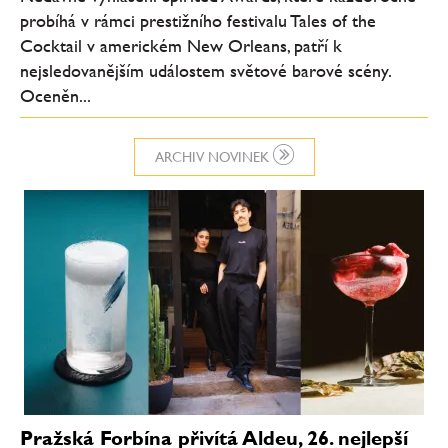
probíhá v rámci prestižního festivalu Tales of the
Cocktail v americkém New Orleans, patří k
nejsledovanějším událostem světové barové scény.
Oceněn...
ARCHIV NOVINEK
Pražská Forbína přivítá Aldeu, 26. nejlepší