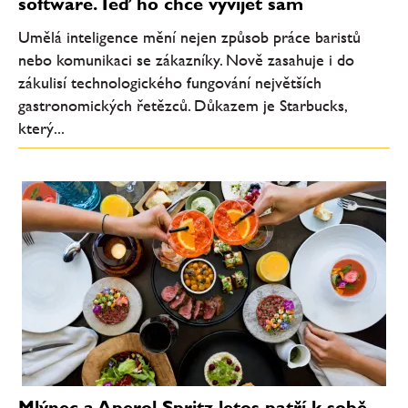
software. Teď ho chce vyvíjet sám
Umělá inteligence mění nejen způsob práce baristů
nebo komunikaci se zákazníky. Nově zasahuje i do
zákulisí technologického fungování největších
gastronomických řetězců. Důkazem je Starbucks,
který...
Mlýnec a Aperol Spritz letos patří k sobě.