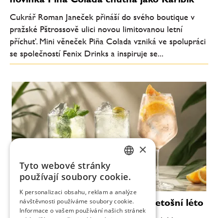
Cukrář Roman Janeček přináší do svého boutique v
pražské Pštrossově ulici novou limitovanou letní
příchuť. Mini věneček Piña Colada vzniká ve spolupráci
se společností Fenix Drinks a inspiruje se...
×
Tyto webové stránky
CZECH
používají soubory cookie.
ENGLISH
K personalizaci obsahu, reklam a analýze
Moderní koktejly, které definují letošní léto
návštěvnosti používáme soubory cookie.
Informace o vašem používání našich stránek