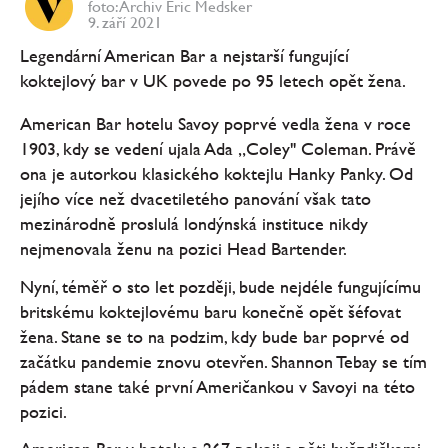
foto: Archiv Eric Medsker
9. září 2021
Legendární American Bar a nejstarší fungující
koktejlový bar v UK povede po 95 letech opět žena.
American Bar hotelu Savoy poprvé vedla žena v roce
1903, kdy se vedení ujala Ada „Coley" Coleman. Právě
ona je autorkou klasického koktejlu Hanky Panky. Od
jejího více než dvacetiletého panování však tato
mezinárodně proslulá londýnská instituce nikdy
nejmenovala ženu na pozici Head Bartender.
Nyní, téměř o sto let později, bude nejdéle fungujícímu
britskému koktejlovému baru konečně opět šéfovat
žena. Stane se to na podzim, kdy bude bar poprvé od
začátku pandemie znovu otevřen. Shannon Tebay se tím
pádem stane také první Američankou v Savoyi na této
pozici.