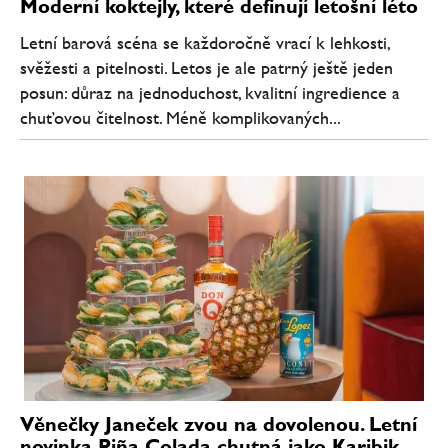
Moderní koktejly, které definují letošní léto
Letní barová scéna se každoročně vrací k lehkosti,
svěžesti a pitelnosti. Letos je ale patrný ještě jeden
posun: důraz na jednoduchost, kvalitní ingredience a
chuťovou čitelnost. Méně komplikovaných...
Věnečky Janeček zvou na dovolenou. Letní
novinka Piña Colada chutná jako Karibik