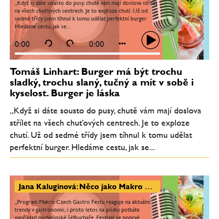
„Když si dáte sousto do pusy, chutě vám mají doslova střílet
na všech chuťových centrech. Je to exploze chutí. Už od
sedmé třídy jsem tíhnul k tomu udělat perfektní burger.
Hledáme cestu, jak se...
0:00
0:00
Tomáš Linhart: Burger má být trochu
sladký, trochu slaný, tučný a mít v sobě i
kyselost. Burger je láska
„Když si dáte sousto do pusy, chutě vám mají doslova
střílet na všech chuťových centrech. Je to exploze
chutí. Už od sedmé třídy jsem tíhnul k tomu udělat
perfektní burger. Hledáme cestu, jak se...
Jana Kaluginová: Něco jako Makro Czech Gastro Fest u nás chybělo. Na pódiu budou vařit i michelinští šéfkuchaři
„Program Makro Czech Gastro Festu reaguje na aktuální
trendy v gastronomii, i proto letos na pódiu potkáte
například michelinské šéfkuchaře. Festival se poprvé