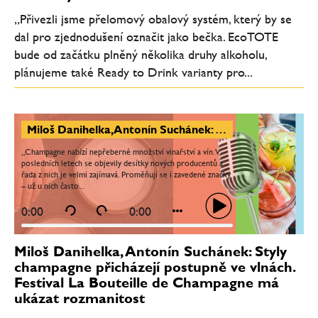
„Přivezli jsme přelomový obalový systém, který by se
dal pro zjednodušení označit jako bečka. EcoTOTE
bude od začátku plněný několika druhy alkoholu,
plánujeme také Ready to Drink varianty pro...
Miloš Danihelka, Antonín Suchánek: Styly champagne přicházejí postupně ve vlnách. Festival La Bouteille de Champagne má ukázat rozmanitost
„Champagne nabízí nepřeberné množství vinařství a vín. V
posledních letech se objevily desítky nových producentů a
řada z nich je velmi zajímavá. Proměňují se i zavedené značky
– už u nich často...
0:00
0:00
Miloš Danihelka, Antonín Suchánek: Styly
champagne přicházejí postupně ve vlnách.
Festival La Bouteille de Champagne má
ukázat rozmanitost