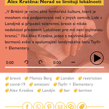
Alex Kratěna: Nerad se limituji lokálností
„V Británii je velmi silná farmářská kultura, která je
mnohem více podporovaná než v jiných zemích. Lidé v
Londýně si připadali tolerantní, brexit si nikdo
nedokázal představit. Lokálnost pro mě není zajímavou
hranicí,“ říká Alex Kratěna, jeden z nejvlivnějších
barmanů světa a spolumajitel londýnského baru Tayēr
+ Elementary.
0:00
0:00
brexit
Monica Berg
London
restriction
covid-19
omezení
Tayēr + Elementary
Alex Kratěna
Londýn
bar
barman