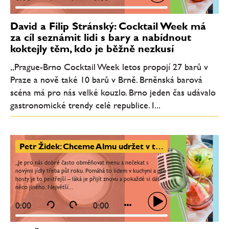
David a Filip Stránský: Cocktail Week má
za cíl seznámit lidi s bary a nabídnout
koktejly těm, kdo je běžně nezkusí
„Prague-Brno Cocktail Week letos propojí 27 barů v
Praze a nově také 10 barů v Brně. Brněnská barová
scéna má pro nás velké kouzlo. Brno jeden čas udávalo
gastronomické trendy celé republice. I...
Petr Židek: Chceme Almu udržet v tempu
„Je pro nás dobré často obměňovat menu a nečekat s
novými jídly třeba půl roku. Pomáhá to lidem v kuchyni a pro
hosty je to pestřejší – láká je přijít znovu a pokaždé si dát
něco jiného. Největší...
0:00
0:00