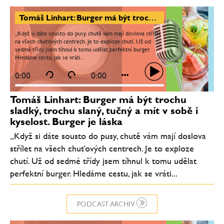
Tomáš Linhart: Burger má být trochu sladký, trochu slaný, tučný a mít v sobě i kyselost. Burger je láska
„Když si dáte sousto do pusy, chutě vám mají doslova střílet
na všech chuťových centrech. Je to exploze chutí. Už od
sedmé třídy jsem tíhnul k tomu udělat perfektní burger.
Hledáme cestu, jak se vráti...
0:00
0:00
Tomáš Linhart: Burger má být trochu
sladký, trochu slaný, tučný a mít v sobě i
kyselost. Burger je láska
„Když si dáte sousto do pusy, chutě vám mají doslova
střílet na všech chuťových centrech. Je to exploze
chutí. Už od sedmé třídy jsem tíhnul k tomu udělat
perfektní burger. Hledáme cestu, jak se vráti...
PODCAST ARCHIV