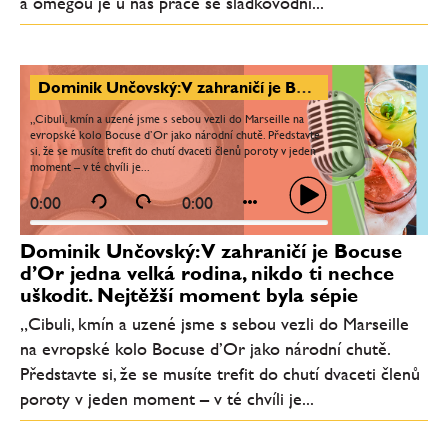
a omegou je u nás práce se sladkovodní...
Dominik Unčovský: V zahraničí je Bocuse d’Or jedna velká rodina, nikdo ti nechce uškodit. Nejtěžší moment byla sépie
„Cibuli, kmín a uzené jsme s sebou vezli do Marseille na
evropské kolo Bocuse d’Or jako národní chutě. Představte
si, že se musíte trefit do chutí dvaceti členů poroty v jeden
moment – v té chvíli je...
0:00
0:00
Dominik Unčovský: V zahraničí je Bocuse
d’Or jedna velká rodina, nikdo ti nechce
uškodit. Nejtěžší moment byla sépie
„Cibuli, kmín a uzené jsme s sebou vezli do Marseille
na evropské kolo Bocuse d’Or jako národní chutě.
Představte si, že se musíte trefit do chutí dvaceti členů
poroty v jeden moment – v té chvíli je...