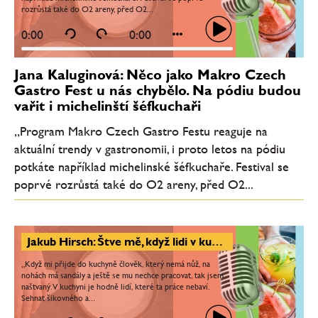
rozrůstá také do O2 areny, před O2...
0:00
0:00
Jana Kaluginová: Něco jako Makro Czech
Gastro Fest u nás chybělo. Na pódiu budou
vařit i michelinští šéfkuchaři
„Program Makro Czech Gastro Festu reaguje na
aktuální trendy v gastronomii, i proto letos na pódiu
potkáte například michelinské šéfkuchaře. Festival se
poprvé rozrůstá také do O2 areny, před O2...
Jakub Hirsch: Štve mě, když lidi v kuchyni nebaví práce. Nejvíc mě naplňuje předávat dál to, co umím
„Když mi přijde do kuchyně člověk, který nemá nůž, na
nohách má sandály a ještě se mu nechce pracovat, tak jsem
naštvaný. V kuchyni je hodně lidí, které ta práce nebaví.
Sehnat šikovného a...