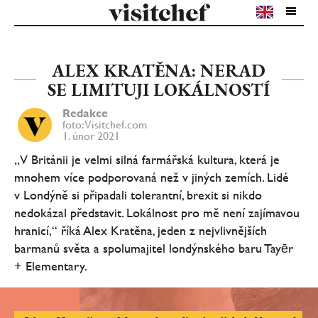
ALEX KRATĚNA: NERAD
SE LIMITUJI LOKÁLNOSTÍ
Redakce
foto: Visitchef.com
1. únor 2021
„V Británii je velmi silná farmářská kultura, která je
mnohem více podporovaná než v jiných zemích. Lidé
v Londýně si připadali tolerantní, brexit si nikdo
nedokázal představit. Lokálnost pro mě není zajímavou
hranicí,“ říká Alex Kratěna, jeden z nejvlivnějších
barmanů světa a spolumajitel londýnského baru Tayēr
+ Elementary.