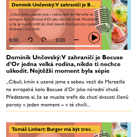
Dominik Unčovský: V zahraničí je Bocuse d’Or jedna velká rodina, nikdo ti nechce uškodit. Nejtěžší moment byla sépie
„Cibuli, kmín a uzené jsme s sebou vezli do Marseille na
evropské kolo Bocuse d’Or jako národní chutě. Představte
si, že se musíte trefit do chutí dvaceti členů poroty v jeden
moment – v té chvíli...
0:00
0:00
Dominik Unčovský: V zahraničí je Bocuse
d’Or jedna velká rodina, nikdo ti nechce
uškodit. Nejtěžší moment byla sépie
„Cibuli, kmín a uzené jsme s sebou vezli do Marseille
na evropské kolo Bocuse d’Or jako národní chutě.
Představte si, že se musíte trefit do chutí dvaceti členů
poroty v jeden moment – v té chvíli...
Tomáš Linhart: Burger má být trochu sladký, trochu slaný, tučný a mít v sobě i kyselost. Burger je láska