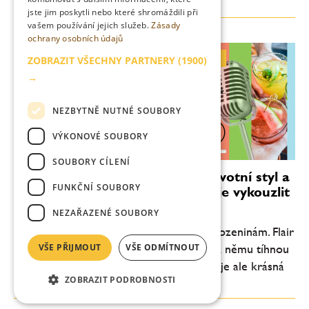
bych si ale, aby kuchaři lépe rozuměli...
jste jim poskytli nebo které shromáždili při
vašem používání jejich služeb.
Zásady
ochrany osobních údajů
Tomáš Bielčík: Flair je pro mě životní styl a současně droga. Hlavním cílem je vykouzlit úsměv hosta
ZOBRAZIT VŠECHNY PARTNERY
(1900)
→
„Svůj první shaker jsem dostal ke 13. narozeninám. Flair
určitě není žonglování, mladší generace k němu tíhnou méně.
Kolem tohoto barmanského stylu je ale krásná komunita a
NEZBYTNĚ NUTNÉ SOUBORY
kamkoli přijdu, tam někdo...
VÝKONOVÉ SOUBORY
0:00
31:11
SOUBORY CÍLENÍ
Tomáš Bielčík: Flair je pro mě životní styl a
FUNKČNÍ SOUBORY
současně droga. Hlavním cílem je vykouzlit
úsměv hosta
NEZAŘAZENÉ SOUBORY
„Svůj první shaker jsem dostal ke 13. narozeninám. Flair
VŠE PŘIJMOUT
VŠE ODMÍTNOUT
určitě není žonglování, mladší generace k němu tíhnou
méně. Kolem tohoto barmanského stylu je ale krásná
ZOBRAZIT PODROBNOSTI
komunita a kamkoli přijdu, tam někdo...