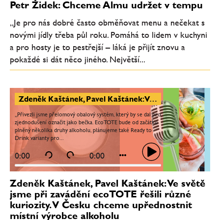
Petr Židek: Chceme Almu udržet v tempu
„Je pro nás dobré často obměňovat menu a nečekat s
novými jídly třeba půl roku. Pomáhá to lidem v kuchyni
a pro hosty je to pestřejší – láká je přijít znovu a
pokaždé si dát něco jiného. Největší...
Zdeněk Kaštánek, Pavel Kaštánek: Ve světě jsme při zavádění ecoTOTE řešili různé kuriozity. V Česku chceme upřednostnit místní výrobce alkoholu
„Přivezli jsme přelomový obalový systém, který by se dal pro
zjednodušení označit jako bečka. EcoTOTE bude od začátku
plněný několika druhy alkoholu, plánujeme také Ready to
Drink varianty pro...
0:00
0:00
Zdeněk Kaštánek, Pavel Kaštánek: Ve světě
jsme při zavádění ecoTOTE řešili různé
kuriozity. V Česku chceme upřednostnit
místní výrobce alkoholu