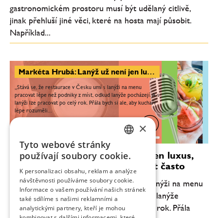
gastronomickém prostoru musí být udělaný citlivě,
jinak přehluší jiné věci, které na hosta mají působit.
Například...
Markéta Hrubá: Lanýž už není jen luxus, krásné věci si můžeme dopřávat často
„Stává se, že restaurace v Česku umí s lanýži na menu
pracovat lépe než podniky z míst, odkud lanýže pocházejí. A s
lanýži lze pracovat po celý rok. Přála bych si ale, aby kuchaři
lépe rozuměli...
×
0:00
40:55
Tyto webové stránky
CZECH
Markéta Hrubá: Lanýž už není jen luxus,
používají soubory cookie.
krásné věci si můžeme dopřávat často
ENGLISH
K personalizaci obsahu, reklam a analýze
návštěvnosti používáme soubory cookie.
„Stává se, že restaurace v Česku umí s lanýži na menu
Informace o vašem používání našich stránek
pracovat lépe než podniky z míst, odkud lanýže
také sdílíme s našimi reklamními a
pocházejí. A s lanýži lze pracovat po celý rok. Přála
analytickými partnery, kteří je mohou
kombinovat s dalšími informacemi, které