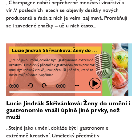
„Champagne nabízí nepřeberné množství vinařství a
vín. V posledních letech se objevily desítky nových
producentů a řada z nich je velmi zajímavá. Proměňují
se i zavedené značky – už u nich často...
Lucie Jindrák Skřivánková: Ženy do umění i gastronomie vnáší úplně jiné prvky, než muži
„Stejně jako umění, dokáže být i gastronomie extrémně
kreativní. Umělecký předmět v gastronomickém prostoru
musí být udělaný citlivě, jinak přehluší jiné věci, které na
hosta mají působit. Například...
0:00
0:00
Lucie Jindrák Skřivánková: Ženy do umění i
gastronomie vnáší úplně jiné prvky, než
muži
„Stejně jako umění, dokáže být i gastronomie
extrémně kreativní. Umělecký předmět v