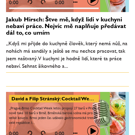
0:00
0:00
Jakub Hirsch: Štve mě, když lidi v kuchyni
nebaví práce. Nejvíc mě naplňuje předávat
dál to, co umím
„Když mi přijde do kuchyně člověk, který nemá nůž, na
nohách má sandály a ještě se mu nechce pracovat, tak
jsem naštvaný. V kuchyni je hodně lidí, které ta práce
nebaví. Sehnat šikovného a...
David a Filip Stránský: Cocktail Week má za cíl seznámit lidi s bary a nabídnout koktejly těm, kdo je běžně nezkusí
„Prague-Brno Cocktail Week letos propojí 27 barů v Praze a
nově také 10 barů v Brně. Brněnská barová scéna má pro nás
velké kouzlo. Brno jeden čas udávalo gastronomické trendy
celé republice. I...
0:00
0:00