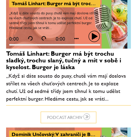
Tomáš Linhart: Burger má být trochu sladký, trochu slaný, tučný a mít v sobě i kyselost. Burger je láska
„Když si dáte sousto do pusy, chutě vám mají doslova střílet
na všech chuťových centrech. Je to exploze chutí. Už od
sedmé třídy jsem tíhnul k tomu udělat perfektní burger.
Hledáme cestu, jak se vráti...
0:00
0:00
Tomáš Linhart: Burger má být trochu
sladký, trochu slaný, tučný a mít v sobě i
kyselost. Burger je láska
„Když si dáte sousto do pusy, chutě vám mají doslova
střílet na všech chuťových centrech. Je to exploze
chutí. Už od sedmé třídy jsem tíhnul k tomu udělat
perfektní burger. Hledáme cestu, jak se vráti...
PODCAST ARCHIV
Dominik Unčovský: V zahraničí je Bocuse d’Or jedna velká rodina, nikdo ti nechce uškodit. Nejtěžší moment byla sépie