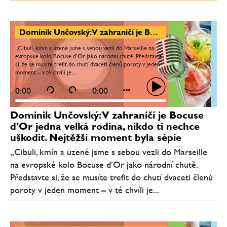
Dominik Unčovský: V zahraničí je Bocuse d’Or jedna velká rodina, nikdo ti nechce uškodit. Nejtěžší moment byla sépie
„Cibuli, kmín a uzené jsme s sebou vezli do Marseille na
evropské kolo Bocuse d’Or jako národní chutě. Představte
si, že se musíte trefit do chutí dvaceti členů poroty v jeden
moment – v té chvíli je...
0:00
0:00
Dominik Unčovský: V zahraničí je Bocuse
d’Or jedna velká rodina, nikdo ti nechce
uškodit. Nejtěžší moment byla sépie
„Cibuli, kmín a uzené jsme s sebou vezli do Marseille
na evropské kolo Bocuse d’Or jako národní chutě.
Představte si, že se musíte trefit do chutí dvaceti členů
poroty v jeden moment – v té chvíli je...