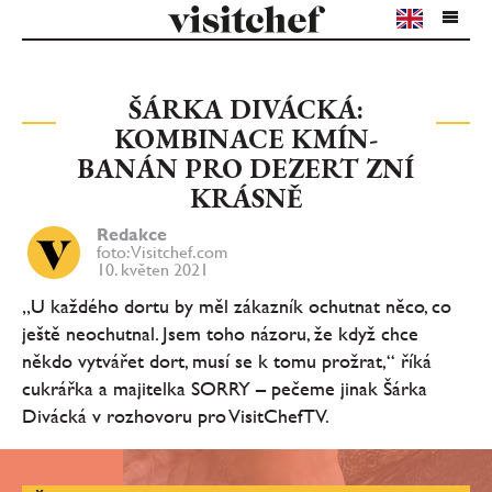
ŠÁRKA DIVÁCKÁ:
KOMBINACE KMÍN-
BANÁN PRO DEZERT ZNÍ
KRÁSNĚ
Redakce
foto: Visitchef.com
10. květen 2021
„U každého dortu by měl zákazník ochutnat něco, co
ještě neochutnal. Jsem toho názoru, že když chce
někdo vytvářet dort, musí se k tomu prožrat,“ říká
cukrářka a majitelka SORRY – pečeme jinak Šárka
Divácká v rozhovoru pro VisitChefTV.