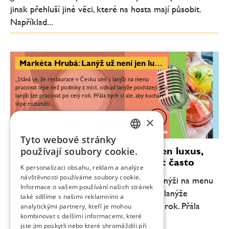
jinak přehluší jiné věci, které na hosta mají působit.
Například...
Markéta Hrubá: Lanýž už není jen luxus, krásné věci si můžeme dopřávat často
„Stává se, že restaurace v Česku umí s lanýži na menu
pracovat lépe než podniky z míst, odkud lanýže pocházejí. A s
lanýži lze pracovat po celý rok. Přála bych si ale, aby kuchaři
lépe rozuměli...
×
0:00
40:55
Tyto webové stránky
CZECH
Markéta Hrubá: Lanýž už není jen luxus,
používají soubory cookie.
krásné věci si můžeme dopřávat často
ENGLISH
K personalizaci obsahu, reklam a analýze
návštěvnosti používáme soubory cookie.
„Stává se, že restaurace v Česku umí s lanýži na menu
Informace o vašem používání našich stránek
pracovat lépe než podniky z míst, odkud lanýže
také sdílíme s našimi reklamními a
pocházejí. A s lanýži lze pracovat po celý rok. Přála
analytickými partnery, kteří je mohou
kombinovat s dalšími informacemi, které
bych si ale, aby kuchaři lépe rozuměli...
jste jim poskytli nebo které shromáždili při