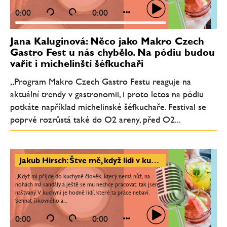
0:00
0:00
Jana Kaluginová: Něco jako Makro Czech
Gastro Fest u nás chybělo. Na pódiu budou
vařit i michelinští šéfkuchaři
„Program Makro Czech Gastro Festu reaguje na
aktuální trendy v gastronomii, i proto letos na pódiu
potkáte například michelinské šéfkuchaře. Festival se
poprvé rozrůstá také do O2 areny, před O2...
Jakub Hirsch: Štve mě, když lidi v kuchyni nebaví práce. Nejvíc mě naplňuje předávat dál to, co umím
„Když mi přijde do kuchyně člověk, který nemá nůž, na
nohách má sandály a ještě se mu nechce pracovat, tak jsem
naštvaný. V kuchyni je hodně lidí, které ta práce nebaví.
Sehnat šikovného a...
0:00
0:00