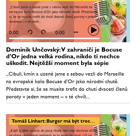
„Cibuli, kmín a uzené jsme s sebou vezli do Marseille na
evropské kolo Bocuse d’Or jako národní chutě. Představte
si, že se musíte trefit do chutí dvaceti členů poroty v jeden
moment – v té chvíli...
0:00
0:00
Dominik Unčovský: V zahraničí je Bocuse
d’Or jedna velká rodina, nikdo ti nechce
uškodit. Nejtěžší moment byla sépie
„Cibuli, kmín a uzené jsme s sebou vezli do Marseille
na evropské kolo Bocuse d’Or jako národní chutě.
Představte si, že se musíte trefit do chutí dvaceti členů
poroty v jeden moment – v té chvíli...
Tomáš Linhart: Burger má být trochu sladký, trochu slaný, tučný a mít v sobě i kyselost. Burger je láska
„Když si dáte sousto do pusy, chutě vám mají doslova střílet
na všech chuťových centrech. Je to exploze chutí. Už od