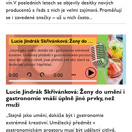
vín. V posledních letech se objevily desítky nových
producentů a řada z nich je velmi zajímavá. Proměňují
se i zavedené značky – už u nich často...
Lucie Jindrák Skřivánková: Ženy do umění i gastronomie vnáší úplně jiné prvky, než muži
„Stejně jako umění, dokáže být i gastronomie extrémně
kreativní. Umělecký předmět v gastronomickém prostoru
musí být udělaný citlivě, jinak přehluší jiné věci, které na
hosta mají působit. Například...
0:00
0:00
Lucie Jindrák Skřivánková: Ženy do umění i
gastronomie vnáší úplně jiné prvky, než
muži
„Stejně jako umění, dokáže být i gastronomie
extrémně kreativní. Umělecký předmět v
gastronomickém prostoru musí být udělaný citlivě,