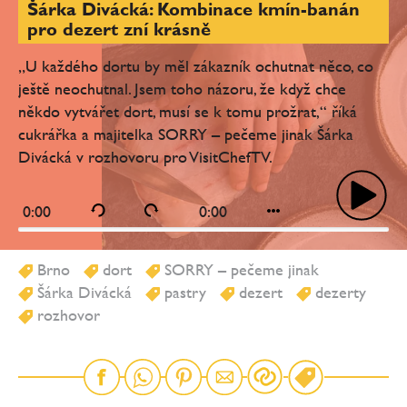
Šárka Divácká: Kombinace kmín-banán
pro dezert zní krásně
„U každého dortu by měl zákazník ochutnat něco, co
ještě neochutnal. Jsem toho názoru, že když chce
někdo vytvářet dort, musí se k tomu prožrat,“ říká
cukrářka a majitelka SORRY – pečeme jinak Šárka
Divácká v rozhovoru pro VisitChefTV.
0:00
0:00
Brno
dort
SORRY – pečeme jinak
Šárka Divácká
pastry
dezert
dezerty
rozhovor