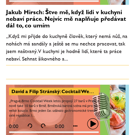
Jakub Hirsch: Štve mě, když lidi v kuchyni
nebaví práce. Nejvíc mě naplňuje předávat
dál to, co umím
„Když mi přijde do kuchyně člověk, který nemá nůž, na
nohách má sandály a ještě se mu nechce pracovat, tak
jsem naštvaný. V kuchyni je hodně lidí, které ta práce
nebaví. Sehnat šikovného a...
David a Filip Stránský: Cocktail Week má za cíl seznámit lidi s bary a nabídnout koktejly těm, kdo je běžně nezkusí
„Prague-Brno Cocktail Week letos propojí 27 barů v Praze a
nově také 10 barů v Brně. Brněnská barová scéna má pro nás
velké kouzlo. Brno jeden čas udávalo gastronomické trendy
celé republice. I...
0:00
0:00