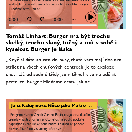
sedmé třídy jsem tíhnul k tomu udělat perfektní burger.
Hledáme cestu, jak se...
0:00
0:00
Tomáš Linhart: Burger má být trochu
sladký, trochu slaný, tučný a mít v sobě i
kyselost. Burger je láska
„Když si dáte sousto do pusy, chutě vám mají doslova
střílet na všech chuťových centrech. Je to exploze
chutí. Už od sedmé třídy jsem tíhnul k tomu udělat
perfektní burger. Hledáme cestu, jak se...
Jana Kaluginová: Něco jako Makro Czech Gastro Fest u nás chybělo. Na pódiu budou vařit i michelinští šéfkuchaři
„Program Makro Czech Gastro Festu reaguje na aktuální
trendy v gastronomii, i proto letos na pódiu potkáte
například michelinské šéfkuchaře. Festival se poprvé
rozrůstá také do O2 areny, před O2...