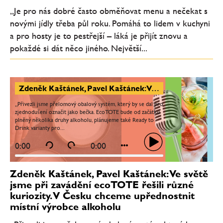
„Je pro nás dobré často obměňovat menu a nečekat s
novými jídly třeba půl roku. Pomáhá to lidem v kuchyni
a pro hosty je to pestřejší – láká je přijít znovu a
pokaždé si dát něco jiného. Největší...
Zdeněk Kaštánek, Pavel Kaštánek: Ve světě jsme při zavádění ecoTOTE řešili různé kuriozity. V Česku chceme upřednostnit místní výrobce alkoholu
„Přivezli jsme přelomový obalový systém, který by se dal pro
zjednodušení označit jako bečka. EcoTOTE bude od začátku
plněný několika druhy alkoholu, plánujeme také Ready to
Drink varianty pro...
0:00
0:00
Zdeněk Kaštánek, Pavel Kaštánek: Ve světě
jsme při zavádění ecoTOTE řešili různé
kuriozity. V Česku chceme upřednostnit
místní výrobce alkoholu