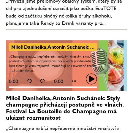
„Přivezli jsme přelomový obalový systém, který by se
dal pro zjednodušení označit jako bečka. EcoTOTE
bude od začátku plněný několika druhy alkoholu,
plánujeme také Ready to Drink varianty pro...
Miloš Danihelka, Antonín Suchánek: Styly champagne přicházejí postupně ve vlnách. Festival La Bouteille de Champagne má ukázat rozmanitost
„Champagne nabízí nepřeberné množství vinařství a vín. V
posledních letech se objevily desítky nových producentů a
řada z nich je velmi zajímavá. Proměňují se i zavedené značky
– už u nich často...
0:00
0:00
Miloš Danihelka, Antonín Suchánek: Styly
champagne přicházejí postupně ve vlnách.
Festival La Bouteille de Champagne má
ukázat rozmanitost
„Champagne nabízí nepřeberné množství vinařství a