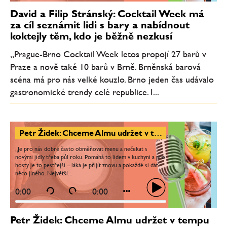
David a Filip Stránský: Cocktail Week má
za cíl seznámit lidi s bary a nabídnout
koktejly těm, kdo je běžně nezkusí
„Prague-Brno Cocktail Week letos propojí 27 barů v
Praze a nově také 10 barů v Brně. Brněnská barová
scéna má pro nás velké kouzlo. Brno jeden čas udávalo
gastronomické trendy celé republice. I...
Petr Židek: Chceme Almu udržet v tempu
„Je pro nás dobré často obměňovat menu a nečekat s
novými jídly třeba půl roku. Pomáhá to lidem v kuchyni a pro
hosty je to pestřejší – láká je přijít znovu a pokaždé si dát
něco jiného. Největší...
0:00
0:00
Petr Židek: Chceme Almu udržet v tempu