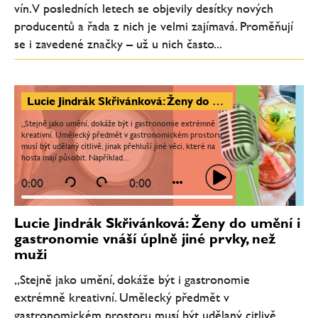
vín. V posledních letech se objevily desítky nových
producentů a řada z nich je velmi zajímavá. Proměňují
se i zavedené značky – už u nich často...
Lucie Jindrák Skřivánková: Ženy do umění i gastronomie vnáší úplně jiné prvky, než muži
„Stejně jako umění, dokáže být i gastronomie extrémně
kreativní. Umělecký předmět v gastronomickém prostoru
musí být udělaný citlivě, jinak přehluší jiné věci, které na
hosta mají působit. Například...
0:00
0:00
Lucie Jindrák Skřivánková: Ženy do umění i
gastronomie vnáší úplně jiné prvky, než
muži
„Stejně jako umění, dokáže být i gastronomie
extrémně kreativní. Umělecký předmět v
gastronomickém prostoru musí být udělaný citlivě,