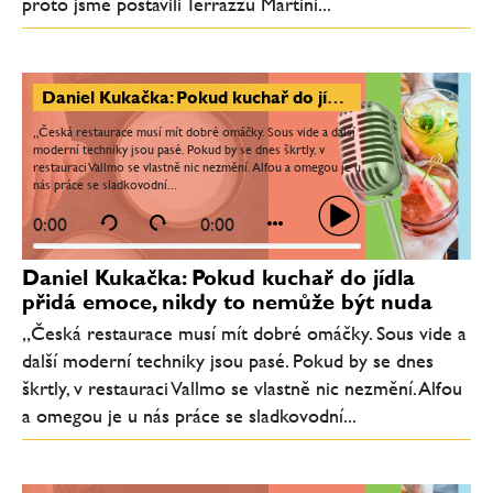
proto jsme postavili Terrazzu Martini...
Daniel Kukačka: Pokud kuchař do jídla přidá emoce, nikdy to nemůže být nuda
„Česká restaurace musí mít dobré omáčky. Sous vide a další
moderní techniky jsou pasé. Pokud by se dnes škrtly, v
restauraci Vallmo se vlastně nic nezmění. Alfou a omegou je u
nás práce se sladkovodní...
0:00
0:00
Daniel Kukačka: Pokud kuchař do jídla
přidá emoce, nikdy to nemůže být nuda
„Česká restaurace musí mít dobré omáčky. Sous vide a
další moderní techniky jsou pasé. Pokud by se dnes
škrtly, v restauraci Vallmo se vlastně nic nezmění. Alfou
a omegou je u nás práce se sladkovodní...