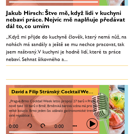
Jakub Hirsch: Štve mě, když lidi v kuchyni
nebaví práce. Nejvíc mě naplňuje předávat
dál to, co umím
„Když mi přijde do kuchyně člověk, který nemá nůž, na
nohách má sandály a ještě se mu nechce pracovat, tak
jsem naštvaný. V kuchyni je hodně lidí, které ta práce
nebaví. Sehnat šikovného a...
David a Filip Stránský: Cocktail Week má za cíl seznámit lidi s bary a nabídnout koktejly těm, kdo je běžně nezkusí
„Prague-Brno Cocktail Week letos propojí 27 barů v Praze a
nově také 10 barů v Brně. Brněnská barová scéna má pro nás
velké kouzlo. Brno jeden čas udávalo gastronomické trendy
celé republice. I...
0:00
0:00