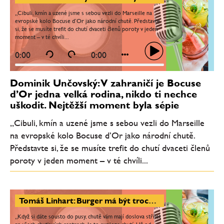
„Cibuli, kmín a uzené jsme s sebou vezli do Marseille na
evropské kolo Bocuse d’Or jako národní chutě. Představte
si, že se musíte trefit do chutí dvaceti členů poroty v jeden
moment – v té chvíli...
0:00
0:00
Dominik Unčovský: V zahraničí je Bocuse
d’Or jedna velká rodina, nikdo ti nechce
uškodit. Nejtěžší moment byla sépie
„Cibuli, kmín a uzené jsme s sebou vezli do Marseille
na evropské kolo Bocuse d’Or jako národní chutě.
Představte si, že se musíte trefit do chutí dvaceti členů
poroty v jeden moment – v té chvíli...
Tomáš Linhart: Burger má být trochu sladký, trochu slaný, tučný a mít v sobě i kyselost. Burger je láska
„Když si dáte sousto do pusy, chutě vám mají doslova střílet