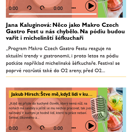
0:00
0:00
Jana Kaluginová: Něco jako Makro Czech
Gastro Fest u nás chybělo. Na pódiu budou
vařit i michelinští šéfkuchaři
„Program Makro Czech Gastro Festu reaguje na
aktuální trendy v gastronomii, i proto letos na pódiu
potkáte například michelinské šéfkuchaře. Festival se
poprvé rozrůstá také do O2 areny, před O2...
Jakub Hirsch: Štve mě, když lidi v kuchyni nebaví práce. Nejvíc mě naplňuje předávat dál to, co umím
„Když mi přijde do kuchyně člověk, který nemá nůž, na
nohách má sandály a ještě se mu nechce pracovat, tak jsem
naštvaný. V kuchyni je hodně lidí, které ta práce nebaví.
Sehnat šikovného a...
0:00
0:00