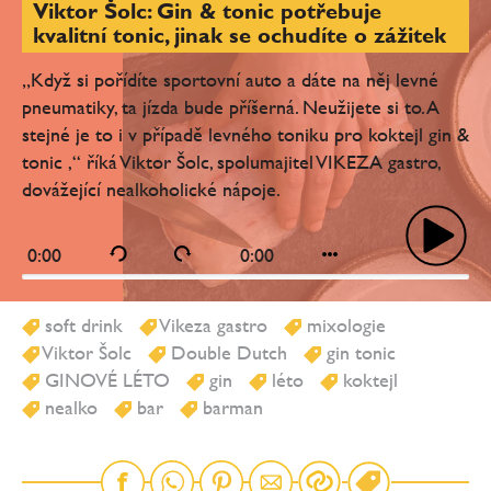
Viktor Šolc: Gin & tonic potřebuje
kvalitní tonic, jinak se ochudíte o zážitek
„Když si pořídíte sportovní auto a dáte na něj levné
pneumatiky, ta jízda bude příšerná. Neužijete si to. A
stejné je to i v případě levného toniku pro koktejl gin &
tonic ,“ říká Viktor Šolc, spolumajitel VIKEZA gastro,
dovážející nealkoholické nápoje.
0:00
0:00
soft drink
Vikeza gastro
mixologie
Viktor Šolc
Double Dutch
gin tonic
GINOVÉ LÉTO
gin
léto
koktejl
nealko
bar
barman