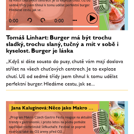
na všech chuťových centrech. Je to exploze chutí. Už od
sedmé třídy jsem tíhnul k tomu udělat perfektní burger.
Hledáme cestu, jak se...
0:00
0:00
Tomáš Linhart: Burger má být trochu
sladký, trochu slaný, tučný a mít v sobě i
kyselost. Burger je láska
„Když si dáte sousto do pusy, chutě vám mají doslova
střílet na všech chuťových centrech. Je to exploze
chutí. Už od sedmé třídy jsem tíhnul k tomu udělat
perfektní burger. Hledáme cestu, jak se...
Jana Kaluginová: Něco jako Makro Czech Gastro Fest u nás chybělo. Na pódiu budou vařit i michelinští šéfkuchaři
„Program Makro Czech Gastro Festu reaguje na aktuální
trendy v gastronomii, i proto letos na pódiu potkáte
například michelinské šéfkuchaře. Festival se poprvé
rozrůstá také do O2 areny, před O2...