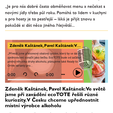
„Je pro nás dobré často obměňovat menu a nečekat s
novými jídly třeba půl roku. Pomáhá to lidem v kuchyni
a pro hosty je to pestřejší – láká je přijít znovu a
pokaždé si dát něco jiného. Největší...
Zdeněk Kaštánek, Pavel Kaštánek: Ve světě jsme při zavádění ecoTOTE řešili různé kuriozity. V Česku chceme upřednostnit místní výrobce alkoholu
„Přivezli jsme přelomový obalový systém, který by se dal pro
zjednodušení označit jako bečka. EcoTOTE bude od začátku
plněný několika druhy alkoholu, plánujeme také Ready to
Drink varianty pro...
0:00
0:00
Zdeněk Kaštánek, Pavel Kaštánek: Ve světě
jsme při zavádění ecoTOTE řešili různé
kuriozity. V Česku chceme upřednostnit
místní výrobce alkoholu