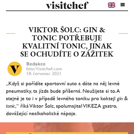
VIKTOR ŠOLC: GIN &
TONIC POTŘEBUJE
KVALITNÍ TONIC, JINAK
SE OCHUDÍTE O ZÁŽITEK
Redakce
foto: Visitchef.com
18. červenec 2021
„Když si pořídíte sportovní auto a dáte na něj levné
pneumatiky, ta jízda bude příšerná. Neužijete si to. A
stejné je to i v případě levného toniku pro koktejl
gin
&
tonic
,“ říká Viktor Šolc, spolumajitel VIKEZA gastro,
dovážející nealkoholické nápoje.