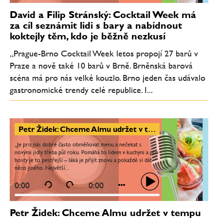
David a Filip Stránský: Cocktail Week má
za cíl seznámit lidi s bary a nabídnout
koktejly těm, kdo je běžně nezkusí
„Prague-Brno Cocktail Week letos propojí 27 barů v
Praze a nově také 10 barů v Brně. Brněnská barová
scéna má pro nás velké kouzlo. Brno jeden čas udávalo
gastronomické trendy celé republice. I...
Petr Židek: Chceme Almu udržet v tempu
„Je pro nás dobré často obměňovat menu a nečekat s
novými jídly třeba půl roku. Pomáhá to lidem v kuchyni a pro
hosty je to pestřejší – láká je přijít znovu a pokaždé si dát
něco jiného. Největší...
0:00
0:00
Petr Židek: Chceme Almu udržet v tempu