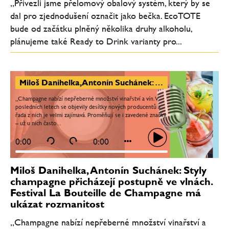
„Přivezli jsme přelomový obalový systém, který by se
dal pro zjednodušení označit jako bečka. EcoTOTE
bude od začátku plněný několika druhy alkoholu,
plánujeme také Ready to Drink varianty pro...
Miloš Danihelka, Antonín Suchánek: Styly champagne přicházejí postupně ve vlnách. Festival La Bouteille de Champagne má ukázat rozmanitost
„Champagne nabízí nepřeberné množství vinařství a vín. V
posledních letech se objevily desítky nových producentů a
řada z nich je velmi zajímavá. Proměňují se i zavedené značky
– už u nich často...
0:00
0:00
Miloš Danihelka, Antonín Suchánek: Styly
champagne přicházejí postupně ve vlnách.
Festival La Bouteille de Champagne má
ukázat rozmanitost
„Champagne nabízí nepřeberné množství vinařství a