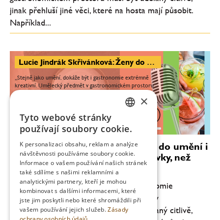
jinak přehluší jiné věci, které na hosta mají působit.
Například...
Lucie Jindrák Skřivánková: Ženy do umění i gastronomie vnáší úplně jiné prvky, než muži
„Stejně jako umění, dokáže být i gastronomie extrémně
kreativní. Umělecký předmět v gastronomickém prostoru
musí být udělaný citlivě, jinak přehluší jiné věci, které na
×
hosta mají působit. Například...
Tyto webové stránky
0:00
25:17
CZECH
používají soubory cookie.
ENGLISH
K personalizaci obsahu, reklam a analýze
Lucie Jindrák Skřivánková: Ženy do umění i
návštěvnosti používáme soubory cookie.
gastronomie vnáší úplně jiné prvky, než
Informace o vašem používání našich stránek
muži
také sdílíme s našimi reklamními a
analytickými partnery, kteří je mohou
„Stejně jako umění, dokáže být i gastronomie
kombinovat s dalšími informacemi, které
extrémně kreativní. Umělecký předmět v
jste jim poskytli nebo které shromáždili při
gastronomickém prostoru musí být udělaný citlivě,
vašem používání jejich služeb.
Zásady
ochrany osobních údajů