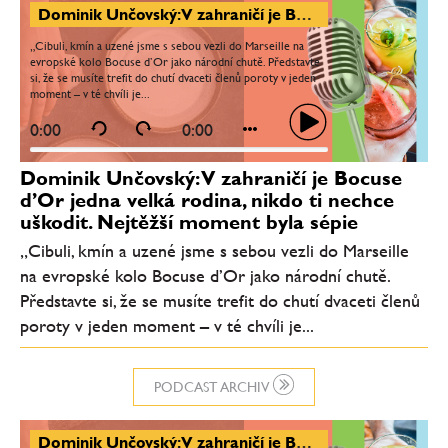
Dominik Unčovský: V zahraničí je Bocuse d’Or jedna velká rodina, nikdo ti nechce uškodit. Nejtěžší moment byla sépie
„Cibuli, kmín a uzené jsme s sebou vezli do Marseille na
evropské kolo Bocuse d’Or jako národní chutě. Představte
si, že se musíte trefit do chutí dvaceti členů poroty v jeden
moment – v té chvíli je...
0:00
0:00
Dominik Unčovský: V zahraničí je Bocuse
d’Or jedna velká rodina, nikdo ti nechce
uškodit. Nejtěžší moment byla sépie
„Cibuli, kmín a uzené jsme s sebou vezli do Marseille
na evropské kolo Bocuse d’Or jako národní chutě.
Představte si, že se musíte trefit do chutí dvaceti členů
poroty v jeden moment – v té chvíli je...
PODCAST ARCHIV
Dominik Unčovský: V zahraničí je Bocuse d’Or jedna velká rodina, nikdo ti nechce uškodit. Nejtěžší moment byla sépie