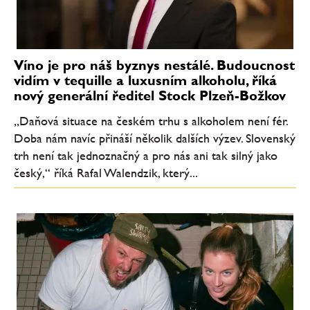
Víno je pro náš byznys nestálé. Budoucnost
vidím v tequille a luxusním alkoholu, říká
nový generální ředitel Stock Plzeň-Božkov
„Daňová situace na českém trhu s alkoholem není fér.
Doba nám navíc přináší několik dalších výzev. Slovenský
trh není tak jednoznačný a pro nás ani tak silný jako
český,“ říká Rafal Walendzik, který...