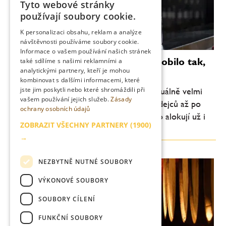
Tyto webové stránky
CZECH
používají soubory cookie.
ENGLISH
K personalizaci obsahu, reklam a analýze
návštěvnosti používáme soubory cookie.
Informace o vašem používání našich stránek
Champagne? Nechci, aby to působilo tak,
také sdílíme s našimi reklamními a
analytickými partnery, kteří je mohou
že nemáme co prodávat
kombinovat s dalšími informacemi, které
jste jim poskytli nebo které shromáždili při
Situace na trhu se champagne víny je aktuálně velmi
vašem používání jejich služeb.
Zásady
komplikovaná. Stěžují si všichni – od prodejců až po
ochrany osobních údajů
zákazníky. Vinaři nám distributorům často alokují už i
ZOBRAZIT VŠECHNY PARTNERY
(1900)
základní vína, a s něčím takovým jsem...
→
NEZBYTNĚ NUTNÉ SOUBORY
VÝKONOVÉ SOUBORY
SOUBORY CÍLENÍ
FUNKČNÍ SOUBORY