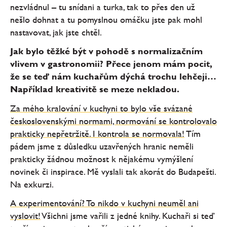
nezvládnul – tu snídani a turka, tak to přes den už
nešlo dohnat a tu pomyslnou omáčku jste pak mohl
nastavovat, jak jste chtěl.
Jak bylo těžké být v pohodě s normalizačním
vlivem v gastronomii? Přece jenom mám pocit,
že se teď nám kuchařům dýchá trochu lehčeji…
Například kreativitě se meze nekladou.
Za mého kralování v kuchyni to bylo vše svázané
československými normami, normování se kontrolovalo
prakticky nepřetržitě. I kontrola se normovala!
Tím
pádem jsme z důsledku uzavřených hranic neměli
prakticky žádnou možnost k nějakému vymýšlení
novinek či inspirace. Mě vyslali tak akorát do Budapešti.
Na exkurzi.
A experimentování? To nikdo v kuchyni neuměl ani
vyslovit!
Všichni jsme vařili z jedné knihy. Kuchaři si teď