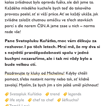
kolos zvládnout byla opravdu fuška, ale dali jsme to.
Každého mladého kuchaře bych teď do takového
provozu poslal, ať si váží práce. Ať se každý ukáže, jak
zvládne založit chutnou omáčku ve třech stovkách
porcí a dle norem ČSN. A jsme zase u nich – norma
nade vše!
Pane Svatopluku Kuřátko, moc vám děkuju za
rozhovor. I po těch letech. Mrzí mě, že my dva si
s největší pravděpodobnosti spolu v jedné
kuchyni nezavaříme, ale i tak mi vždy bylo a
bude velkou ctí.
Pozdravujte ty kluky od Michelinu!
Kdyby chtěli
pomoct, třeba nastavit normy nebo tak, ať klidně
zavolají. Myslím, že bych jim s tím ještě uměl píchnout!
Svatopluk Kuřátko
trend
legenda
life style
chef to chef
šéfkuchař
Tomáš Levý