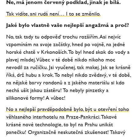
Ne, má jenom červený podklad, jinak je bílá.
Tak vidíte, ani rudá není… I to se změnilo.
Jaké bylo vlastně vaše nejlepší angažmá a proč?
No, tak tady tu odpověď trochu rozšířím. Asi nejvíc
vzpomínám na svoje začátky, hned po vojně, na jedné
horské chatě v Krkonoších. To byl hned skok do vody a
plavej mladej. Vůbec v té době nikdo nikoho moc
nevodil za ručičku. Jsi vyučenej, tak makej. Jak se krásně
říká, drž hubu a krok. To nebyl nikdo zvědavý, v té době,
na nějaké barvy rondonů a z jakého materiálu si kdo
nechá ušít jakou zástěru! To nebyly pinzetky a
silikonové formy! A vůbec!
No a nejlepší pravděpodobně bylo, být u otevření toho
věhlasného interhotelu na Praze-Pankráci.
Takové
krásné nové technologie, to byl na Prahu unikát
panečku! Organizačně neskutečná zkušenost! Takový