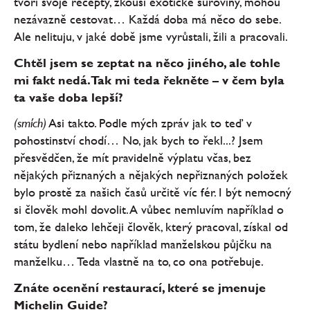
tvoří svoje recepty, zkouší exotické suroviny, mohou
nezávazně cestovat… Každá doba má něco do sebe.
Ale nelituju, v jaké době jsme vyrůstali, žili a pracovali.
Chtěl jsem se zeptat na něco jiného, ale tohle
mi fakt nedá. Tak mi teda řekněte – v čem byla
ta vaše doba lepší?
(smích)
Asi takto. Podle mých zpráv jak to teď v
pohostinství chodí… No, jak bych to řekl...? Jsem
přesvědčen, že mít pravidelně výplatu včas, bez
nějakých přiznaných a nějakých nepřiznaných položek
bylo prostě za našich časů určitě víc fér. I být nemocný
si člověk mohl dovolit. A vůbec nemluvím například o
tom, že daleko lehčeji člověk, který pracoval, získal od
státu bydlení nebo například manželskou půjčku na
manželku… Teda vlastně na to, co ona potřebuje.
Znáte ocenění restaurací, které se jmenuje
Michelin Guide?