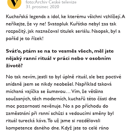
foto: Archiv České televize
31. prosinec 2020
Kuchařská legenda a idol, ke kterému všichni vzhlížejí. A
neříkejte, že vy ne! Svatopluk Kuřátko nebyl zas tak
rozpačitý, jak naznačoval titulek seriálu. Naopak, byl a
pořád je to řízek!
Sváťo, ptám se na to vesměs všech, měl jste
nějaký ranní rituál v práci nebo v osobním
životě?
No tak nevím, jestli to byl úplně rituál, ale bez poctivé
snídaně jsem se nikdy neobešel. Například taková
míchaná vajíčka se šumavou… Vím, že většina
současných, těch moderních, kuchařů této části dne
moc pozornosti nevěnuje. No a po příchodu do
zaměstnání při ranní schůzi s vedoucími směny byl
rituál turecká káva. To už jsme si rozdělovali
kompetence daného dne. Když jste to celé ráno