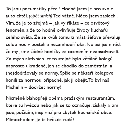
To jsou pneumatiky přeci! Hodně jsem je pro svoje
auto chtěl.
(opět smích)
Ted vážně. Něco jsem zaslechl.
Vím, že je to zřejmě – jak vy říkáte – celosvětový
fenomén, a že to hodně ovlivňuje životy kuchařů
celého světa. Že se kvůli tomu ti mástršéfové převalují
celou noc v posteli a nezamhouří oka. No asi jsem rád,
že my jsme žádné honičky za oceněním neabsolvovali.
Za mých aktivních let to stejně bylo většině kolegů
naprosto ukradené, jen se chodilo do zaměstnání a
(ne)dodržovaly se normy. Spíše se někteří kolegové
honili za normou, případně, jak ji obejít. To byl náš
Michelin – dodržet normy!
Nicméně blahopřeji oběma pražským restaurantům,
které tu hvězdu nebo jak se to označuje, získaly a tím
jsou, počítám, inspirací pro zbytek kuchařské obce.
Mimochodem, je ta hvězda rudá?