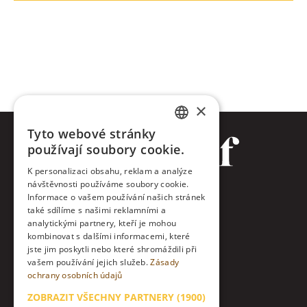
×
Tyto webové stránky
CZECH
používají soubory cookie.
ENGLISH
K personalizaci obsahu, reklam a analýze
návštěvnosti používáme soubory cookie.
Facebook
Informace o vašem používání našich stránek
také sdílíme s našimi reklamními a
Twitter
analytickými partnery, kteří je mohou
kombinovat s dalšími informacemi, které
jste jim poskytli nebo které shromáždili při
Instagram
vašem používání jejich služeb.
Zásady
ochrany osobních údajů
LinkedIn
ZOBRAZIT VŠECHNY PARTNERY
(1900)