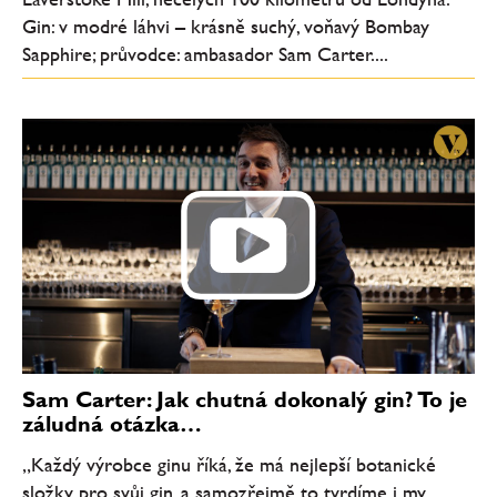
Gin: v modré láhvi – krásně suchý, voňavý Bombay
Sapphire; průvodce: ambasador Sam Carter....
Sam Carter: Jak chutná dokonalý gin? To je
záludná otázka…
„Každý výrobce ginu říká, že má nejlepší botanické
složky pro svůj gin, a samozřejmě to tvrdíme i my.