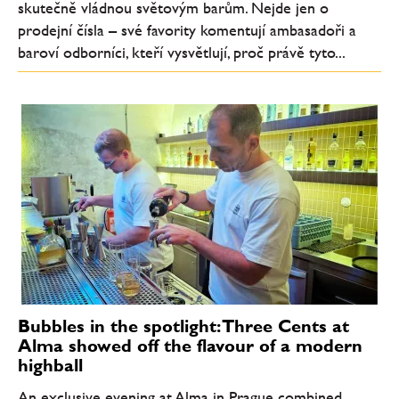
skutečně vládnou světovým barům. Nejde jen o
prodejní čísla – své favority komentují ambasadoři a
baroví odborníci, kteří vysvětlují, proč právě tyto...
Bubbles in the spotlight: Three Cents at
Alma showed off the flavour of a modern
highball
An exclusive evening at Alma in Prague combined