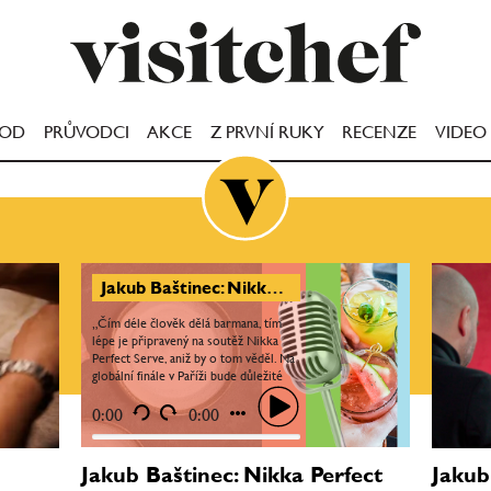
OOD
PRŮVODCI
AKCE
Z PRVNÍ RUKY
RECENZE
VIDEO
Jakub Baštinec: Nikka Perfect Serve je jednou z TOP soutěží. Můj koktejl je bizarní twist na Manhattan
„Čím déle člověk dělá barmana, tím
lépe je připravený na soutěž Nikka
Perfect Serve, aniž by o tom věděl. Na
globální finále v Paříži bude důležité
nejenom perfektně zvládnout
znalostní test, ale...
0:00
0:00
Jakub Baštinec: Nikka Perfect
Jakub