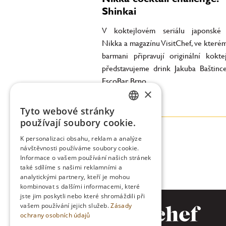
Shinkai
V koktejlovém seriálu japonské 
Nikka a magazínu VisitChef, ve které
barmani připravují originální koktej
představujeme drink Jakuba Baštinc
EscoBar Brno.
×
Tyto webové stránky
CZECH
používají soubory cookie.
ENGLISH
K personalizaci obsahu, reklam a analýze
návštěvnosti používáme soubory cookie.
Informace o vašem používání našich stránek
také sdílíme s našimi reklamními a
analytickými partnery, kteří je mohou
kombinovat s dalšími informacemi, které
jste jim poskytli nebo které shromáždili při
vašem používání jejich služeb.
Zásady
ochrany osobních údajů