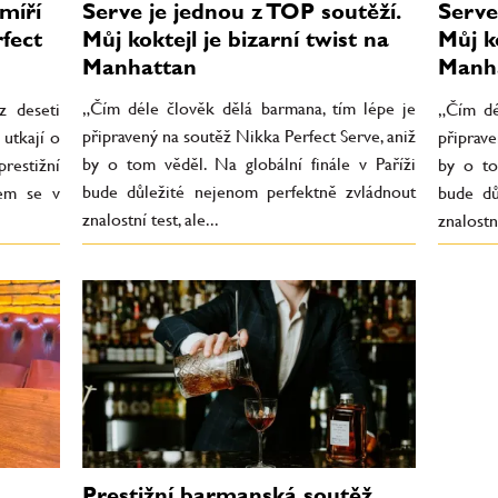
Serve je jednou z TOP soutěží.
míří
Serve
Můj koktejl je bizarní twist na
rfect
Můj ko
Manhattan
Manh
„Čím déle člověk dělá barmana, tím lépe je
z deseti
„Čím dé
připravený na soutěž Nikka Perfect Serve, aniž
 utkají o
připrave
by o tom věděl. Na globální finále v Paříži
restižní
by o to
bude důležité nejenom perfektně zvládnout
kem se v
bude dů
znalostní test, ale...
znalostní
Prestižní barmanská soutěž