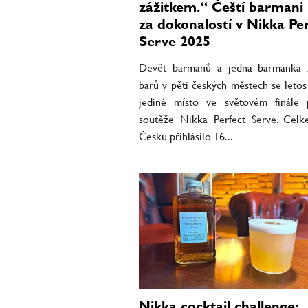
zážitkem.“ Čeští barmani 
za dokonalostí v Nikka Pe
Serve 2025
Devět barmanů a jedna barmanka 
barů v pěti českých městech se letos
jediné místo ve světovém finále p
soutěže Nikka Perfect Serve. Cel
Česku přihlásilo 16...
Nikka cocktail challenge: