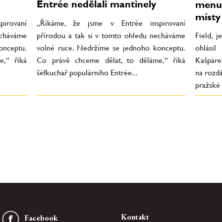
Entrée nedělali mantinely
menu 
místy
„Říkáme, že jsme v Entrée inspirovaní
irovaní
přírodou a tak si v tomto ohledu necháváme
echáváme
Field, j
volné ruce. Nedržíme se jednoho konceptu.
onceptu.
ohlási
Co právě chceme dělat, to děláme,“ říká
e,“ říká
Kašpáre
šéfkuchař populárního Entrée...
na rozdá
pražské 
Kontakt
Facebook