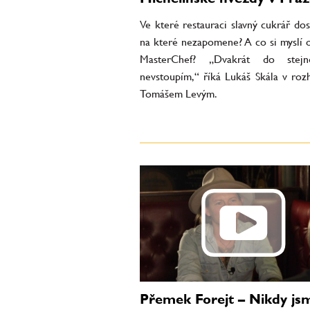
Ve které restauraci slavný cukrář dost
na které nezapomene? A co si myslí 
MasterChef? „Dvakrát do stej
nevstoupím,“ říká Lukáš Skála v roz
Tomášem Levým.
Přemek Forejt – Nikdy jsm