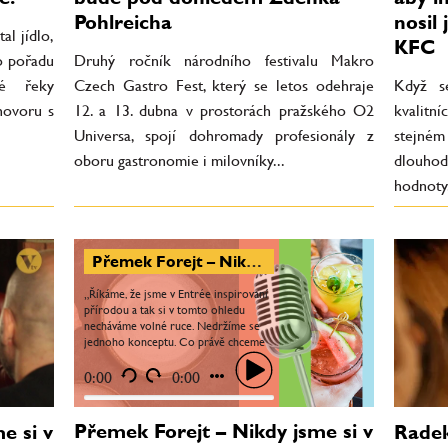
Pohlreicha
nosil
al jídlo,
KFC
o pořadu
Druhý ročník národního festivalu Makro
né řeky
Czech Gastro Fest, který se letos odehraje
Když s
hovoru s
12. a 13. dubna v prostorách pražského O2
kvalitn
Universa, spojí dohromady profesionály z
stejném
oboru gastronomie i milovníky...
dlouhodo
hodnoty.
Přemek Forejt – Nikdy jsme si v Entrée nedělali mantinely
„Říkáme, že jsme v Entrée inspirovaní
přírodou a tak si v tomto ohledu
necháváme volné ruce. Nedržíme se
jednoho konceptu. Co právě chceme
dělat, to děláme,“ říká šéfkuchař
populárního Entrée...
0:00
0:00
Přemek Forejt – Nikdy jsme si v
e si v
Radek