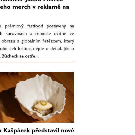
 jeho merch v reklamě na
e prémiový fastfood postavený na
ích surovinách a řemesle ocitne ve
 obrazu s globálním řetězcem, který
bě čelí kritice, nejde o detail. Jde o
 Būcheck se ostře...
 Kašpárek představil nové