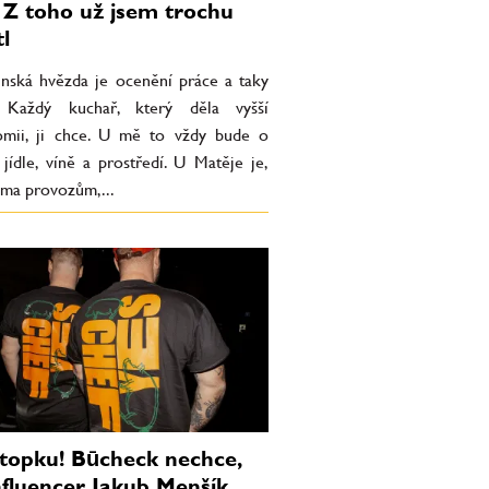
i? Z toho už jsem trochu
l
inská hvězda je ocenění práce a taky
. Každý kuchař, který děla vyšší
omii, ji chce. U mě to vždy bude o
jídle, víně a prostředí. U Matěje je,
ěma provozům,...
topku! Būcheck nechce,
nfluencer Jakub Menšík