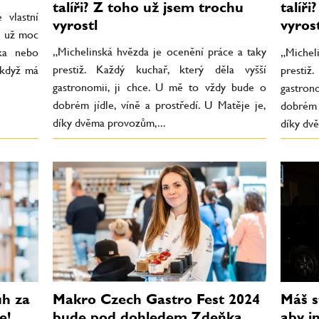
talíři? Z toho už jsem trochu
talíř
 vlastní
vyrostl
vyrost
 A už moc
„Michelinská hvězda je ocenění práce a taky
řka nebo
„Michel
prestiž. Každý kuchař, který děla vyšší
, když má
prestiž
gastronomii, ji chce. U mě to vždy bude o
gastron
dobrém jídle, víně a prostředí. U Matěje je,
dobrém 
díky dvěma provozům,...
díky dv
ůh za
Makro Czech Gastro Fest 2024
Máš s
e!
bude pod dohledem Zdeňka
aby i