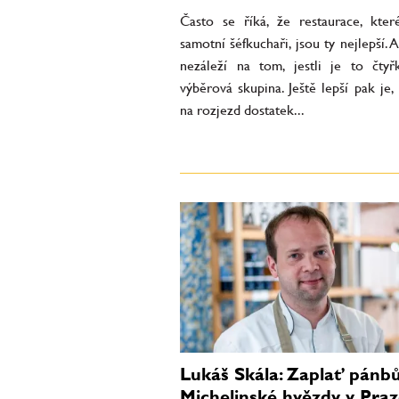
Často se říká, že restaurace, které
samotní šéfkuchaři, jsou ty nejlepší.
nezáleží na tom, jestli je to čty
výběrová skupina. Ještě lepší pak je
na rozjezd dostatek...
Lukáš Skála: Zaplať pánb
Michelinské hvězdy v Praz