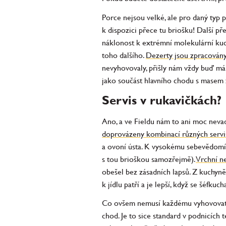
Porce nejsou velké, ale pro daný typ p
k dispozici přece tu briošku! Další p
náklonost k extrémní molekulární kuch
toho dalšího.
Dezerty jsou zpracovány
nevyhovovaly, přišly nám vždy buď mál
jako součást hlavního chodu s mas
Servis v rukavičkách?
Ano, a ve Fieldu nám to ani moc nevad
doprovázeny kombinací různých servi
a ovoní ústa. K vysokému sebevědomí š
s tou brioškou samozřejmě).
Vrchní ne
obešel bez zásadních lapsů. Z kuchyn
k jídlu patří a je lepší, když se šéfkuc
Co ovšem nemusí každému vyhovovat a
chod. Je to sice standard v podnicích 