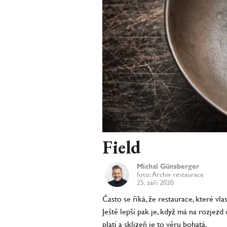
Field
Michal Günsberger
foto: Archiv restaurace
25. září 2020
Často se říká, že restaurace, které vla
Ještě lepší pak je, když má na rozjezd
platí a sklizeň je to věru bohatá.