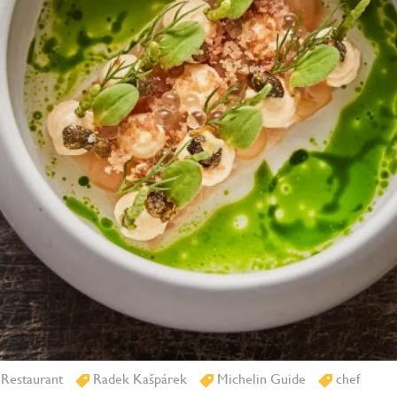
 Restaurant
Radek Kašpárek
Michelin Guide
chef