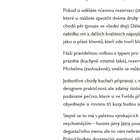
Pokud si uděláte včasnou rezervaci (
které si můžete zpestřit dvěma druhy
chodů pět (pouze ve všední dny). Dále
nabídka vín a dalších kvalitních nápojů
jako o přání klientů, kteří zde tvoří
Naší pravidelnou volbou a typem pro v
prázdná (kuchyně ostatně také), rezer
Michelina (zaslouženě), směle se může
Jednotlivé chody kuchaři připravují s 
designem praktičnost, ale zdatný stol
podávané pečivo, které si ve Fieldu p
objednejte si rovnou tři kusy, budou s
Stejně se to má s paletou vynikajících 
nejchutnějším – husími játry.
Játra
jsou
degustačního menu, ale to vám nebrání 
Pokud budete dostatečně asertivní, p