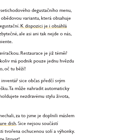
desetichodového degustačního menu,
 obědovou variantu, která obsahuje
egustační.
K dispozici je i obsáhlá
ytečné, ale asi ani tak nejde o nás,
 Ambiente.
víračkou. Restaurace je již téměř
Ačkoliv má podnik pouze jednu hvězdu
, oč tu běží!
inventář sice občas předčí svým
ošku. Ta může nahradit automaticky
holdujete nezdravému stylu života,
nechali, za to jsme je doplnili máslem
ure dish
. Sice nejsou součástí
sti tvořena ochucenou solí a výhonky.
e litovat!