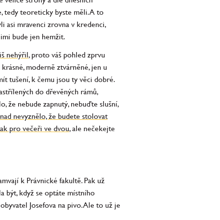
 tedy teoreticky byste měli. A to
i asi mravenci zrovna v kredenci,
jimi bude jen hemžit.
š nehýřil
, proto váš pohled zprvu
o krásné, moderně ztvárněné, jen u
t tušení, k čemu jsou ty věci dobré.
nastřílených do dřevěných rámů,
, že nebude zapnutý, nebuďte slušní,
nad nevyznělo, že budete stolovat
tak pro večeři ve dvou
, ale nečekejte
vají k Právnické fakultě. Pak už
 být, když se optáte místního
yvatel Josefova na pivo. Ale to už je