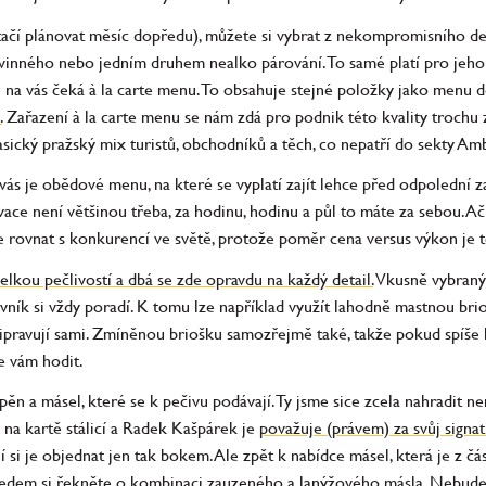
stačí plánovat měsíc dopředu), můžete si vybrat z nekompromisního 
 vinného nebo jedním druhem nealko párování. To samé platí pro jeho
 na vás čeká à la carte menu. To obsahuje stejné položky jako menu d
.
Zařazení à la carte menu se nám zdá pro podnik této kvality trochu zb
 klasický pražský mix turistů, obchodníků a těch, co nepatří do sekty
ás je obědové menu, na které se vyplatí zajít lehce před odpolední za
vace není většinou třeba, za hodinu, hodinu a půl to máte za sebou. 
 rovnat s konkurencí ve světě, protože poměr cena versus výkon je to
velkou pečlivostí a dbá se zde opravdu na každý detail.
Vkusně vybraný 
ovník si vždy poradí. K tomu lze například využít lahodně mastnou bri
řipravují sami. Zmíněnou briošku samozřejmě také, takže pokud spíše 
e vám hodit.
pěn a másel, které se k pečivu podávají. Ty jsme sice zcela nahradit ne
 na kartě stálicí a Radek Kašpárek je
považuje (právem) za svůj signat
si je objednat jen tak bokem. Ale zpět k nabídce másel, která je z čá
ředem si řekněte o kombinaci zauzeného a lanýžového másla. Nebudet