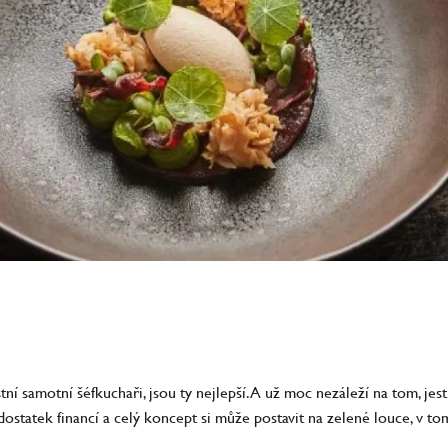
stní samotní šéfkuchaři, jsou ty nejlepší. A už moc nezáleží na tom, jes
 dostatek financí a celý koncept si může postavit na zelené louce, v to