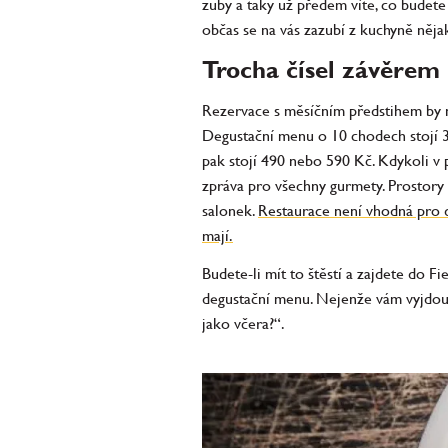
zuby a taky už předem víte, co budete
občas se na vás zazubí z kuchyně něja
Trocha čísel závěrem
Rezervace s měsíčním předstihem by ne
Degustační menu o 10 chodech stojí 3
pak stojí 490 nebo 590 Kč. Kdykoli v 
zpráva pro všechny gurmety. Prostory 
salonek.
Restaurace není vhodná pro dě
mají.
Budete-li mít to štěstí a zajdete do F
degustační menu. Nejenže vám vyjdou vst
jako včera?“.