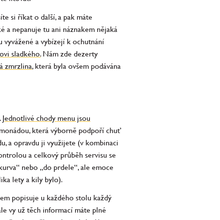
e si říkat o další, a pak máte
oké a nepanuje tu ani náznakem nějaká
u vyvážené a vybízejí k ochutnání
ovi sladkého.
Nám zde dezerty
á zmrzlina
, která byla ovšem podávána
.
Jednotlivé chody menu jsou
limonádou, která výborně podpoří chuť
, a opravdu ji využijete (v kombinaci
ntrolou a celkový průběh servisu se
kurva“ nebo „do prdele“, ale emoce
ika lety a kily bylo).
em popisuje u každého stolu každý
ale vy už těch informací máte plné