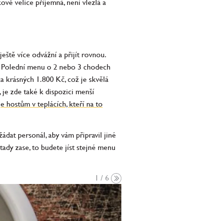
ově velice příjemná, není vlezlá a
ště více odvážní a přijít rovnou.
. Polední menu o 2 nebo 3 chodech
a krásných 1.800 Kč, což je skvělá
je zde také k dispozici menší
e hostům v teplácích, kteří na to
ádat personál, aby vám připravil jiné
 tady zase, to budete jíst stejné menu
1 / 6