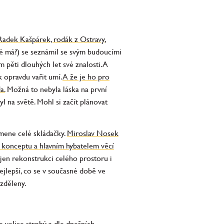
Radek Kašpárek, rodák z Ostravy
,
vé má?) se seznámil se svým budoucími
 pěti dlouhých let své znalosti. A
k opravdu vařit umí.
A že je ho pro
a.
Možná to nebyla láska na první
l na světě. Mohl si začít plánovat
mene celé skládačky.
Miroslav Nosek
o konceptu a hlavním hybatelem věcí
ejen rekonstrukci celého prostoru i
ejlepší, co se v současné době ve
ě rozděleny.
e velice strohý a dle dnešních