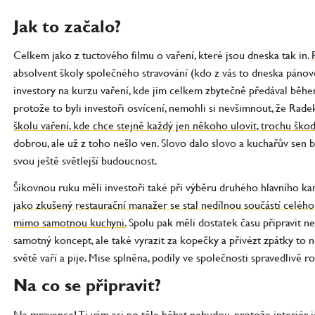
Jak to začalo?
Celkem jako z tuctového filmu o vaření, které jsou dneska tak in.
absolvent školy společného stravování (kdo z vás to dneska páno
investory na kurzu vaření, kde jim celkem zbytečně předával během
protože to byli investoři osvícení, nemohli si nevšimnout, že Rade
školu vaření, kde chce stejně každý jen někoho ulovit, trochu škod
dobrou, ale už z toho nešlo ven. Slovo dalo slovo a kuchařův sen by
svou ještě světlejší budoucnost.
Šikovnou ruku měli investoři také při výběru druhého hlavního ka
jako zkušený restaurační manažer se stal nedílnou součástí celéh
mimo samotnou kuchyni.
Spolu pak měli dostatek času připravit n
samotný koncept, ale také vyrazit za kopečky a přivézt zpátky to n
světě vaří a pije. Mise splněna, podíly ve společnosti spravedliv
Na co se připravit?
Na mravence! Ti vám asi po těle běhat nebudou, protože interiér j