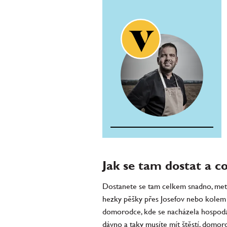
Jak se tam dostat a co 
Dostanete se tam celkem snadno, metr
hezky pěšky přes Josefov nebo kolem 
domorodce, kde se nacházela hospoda 
dávno a taky musíte mít štěstí, domor