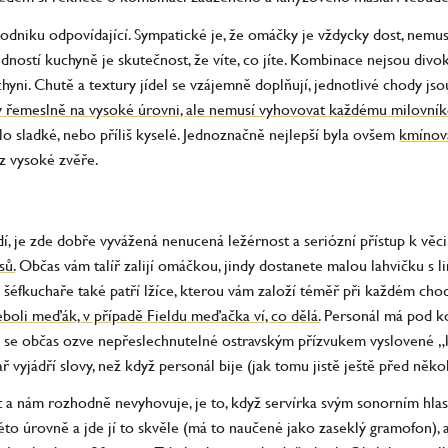
odniku odpovídající. Sympatické je, že omáčky je vždycky dost, nemusít
ředností kuchyně je skutečnost, že víte, co jíte. Kombinace nejsou div
yni. Chutě a textury jídel se vzájemně doplňují, jednotlivé chody jso
 řemeslně na vysoké úrovni, ale nemusí vyhovovat každému milovník
o sladké, nebo příliš kyselé. Jednoznačně nejlepší byla ovšem
kmínov
em z vysoké zvěře.
í, je zde dobře vyvážená nenucená ležérnost a seriózní přístup k věci
sů.
Občas vám talíř zalijí omáčkou, jindy dostanete malou lahvičku s 
éfkuchaře také patří lžíce, kterou vám založí téměř při každém chodu
boli meďák, v případě Fieldu meďačka ví, co dělá.
Personál má pod ko
ě se občas ozve nepřeslechnutelné ostravským přízvukem vyslovené „
hař vyjádří slovy, než když personál bije (jak tomu jistě ještě před někol
 nám rozhodně nevyhovuje, je to, když servírka svým sonorním hlas
této úrovně a jde jí to skvěle (má to naučené jako zaseklý gramofon), 