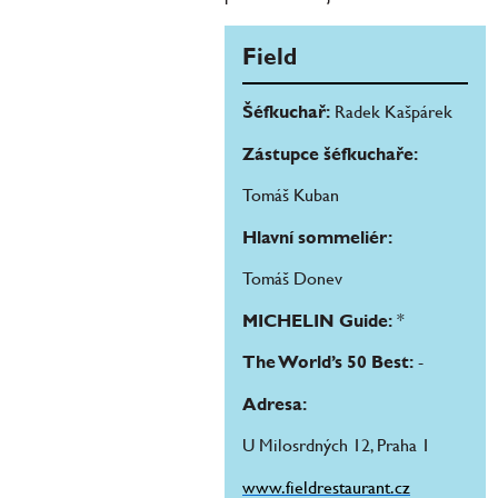
Field
Šéfkuchař:
Radek Kašpárek
Zástupce šéfkuchaře:
Tomáš Kuban
Hlavní sommeliér:
Tomáš Donev
MICHELIN Guide:
*
The World’s 50 Best:
-
Adresa:
U Milosrdných 12, Praha 1
www.fieldrestaurant.cz