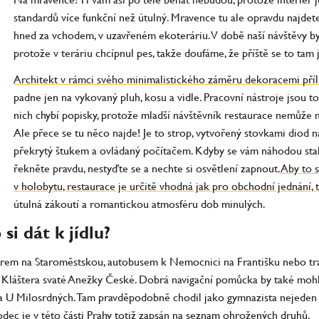
standardů více funkční než útulný. Mravence tu ale opravdu najdete,
hned za vchodem, v uzavřeném ekoteráriu. V době naší návštěvy byl
protože v teráriu chcípnul pes, takže doufáme, že příště se to tam 
Architekt v rámci svého minimalistického záměru dekoracemi příli
padne jen na vykovaný pluh, kosu a vidle. Pracovní nástroje jsou t
nich chybí popisky, protože mladší návštěvník restaurace nemůže mí
Ale přece se tu něco najde! Je to strop, vytvořený stovkami diod 
překrytý štukem a ovládaný počítačem. Kdyby se vám náhodou stalo
řekněte pravdu, nestyďte se a nechte si osvětlení zapnout.
Aby to s
v holobytu, restaurace je určitě vhodná jak pro obchodní jednání, 
útulná zákoutí a romantickou atmosféru dob minulých.
si dát k jídlu?
em na Staroměstskou, autobusem k Nemocnici na Františku nebo tram
Kláštera svaté Anežky České. Dobrá navigační pomůcka by také mohla
U Milosrdných. Tam pravděpodobně chodil jako gymnazista nejeden ob
odec je v této části Prahy totiž zapsán na seznam ohrožených druhů.