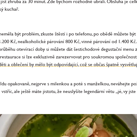
 jíst zhruba za 30 minut. Zde bychom rozhodně ubrali. Obsluha je celk
ký kuchař.
měla být problém, zkuste štěstí i po telefonu, po obědě můžete být je
.200 Kč, nealkoholické párování 800 Kč, vinné párování od 1.400 Kč
průběhu otevírací doby si můžete dát šestichodové degustační menu z
restaurace si lze exkluzivně zarezervovat pro soukromou společnost, 
ti a oblečení by mělo být odpovídající, což se občas špatně vysvětluj
ieldu opakovaně, nejprve s milenkou a poté s manželkou, neváhejte pož
říc, ale ještě máte jistotu, že neuslyšíte legendární větu „jé, vy jste