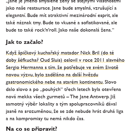
„Jane je jméno smyšlené ženy se stejnými vlastnostmi
jako naše restaurace. Jane bude smyslná, vzrušující a
elegantní. Bude mít atraktivní mezinárodní esprit, ale
také náznak tmy. Bude to vkusné a sofistikované, ale
bude to také rock'n'roll. Jako naše dokonalá žena.“
Jak to začalo?
Když špičkový kuchařský matador Nick Bril (do té
doby šéfkuchař Oud Sluis) oslovil v roce 2011 slavného
Sergio Hermanna s tím, že potřebuje ve svém životě
novou výzvu, bylo zaděláno na další hvězdu
gastronomického nebe na starém kontinentu.
Slovo
dalo slovo a po „pouhých“ třech letech byla otevřena
nová mekka všech gurmetů – The Jane Antwerp. Již
samotný výběr lokality a tým spolupracovníků dával
jasně na srozuměnou, že se zde nebude hrát druhá liga
a na kompromisy tu nemá nikdo čas.
Na co se připravit?