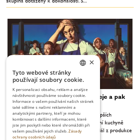
skupina dotažený k dokonalosti. S...
×
Tyto webové stránky
CZECH
používají soubory cookie.
ENGLISH
K personalizaci obsahu, reklam a analýze
Seriál Medvěd vás obejme, zahřeje a pak
návštěvnosti používáme soubory cookie.
Informace o vašem používání našich stránek
vykuchá
také sdílíme s našimi reklamními a
analytickými partnery, kteří je mohou
Rodinné drama Medvěd je jedním z nejlepších
kombinovat s dalšími informacemi, které
filmových počinů z prostředí profesionální kuchyně
jste jim poskytli nebo které shromáždili při
poslední dekády. Osmidílný originální seriál z produkce
vašem používání jejich služeb.
Zásady
ochrany osobních údajů
FX/Hulu, který sleduje talentovaného,...