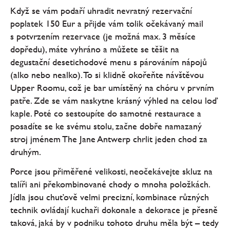
Když se vám podaří uhradit nevratný rezervační
poplatek 150 Eur a přijde vám tolik očekávaný mail
s potvrzením rezervace (je možná max. 3 měsíce
dopředu), máte vyhráno a můžete se těšit na
degustační desetichodové menu s párováním nápojů
(alko nebo nealko). To si klidně okořeňte návštěvou
Upper Roomu, což je bar umístěný na chóru v prvním
patře. Zde se vám naskytne krásný výhled na celou loď
kaple. Poté co sestoupíte do samotné restaurace a
posadíte se ke svému stolu, začne dobře namazaný
stroj jménem The Jane Antwerp chrlit jeden chod za
druhým.
Porce jsou přiměřené velikosti, neočekávejte skluz na
talíři ani překombinované chody o mnoha položkách.
Jídla jsou chuťově velmi precizní, kombinace různých
technik ovládají kuchaři dokonale a dekorace je přesně
taková, jaká by v podniku tohoto druhu měla být – tedy