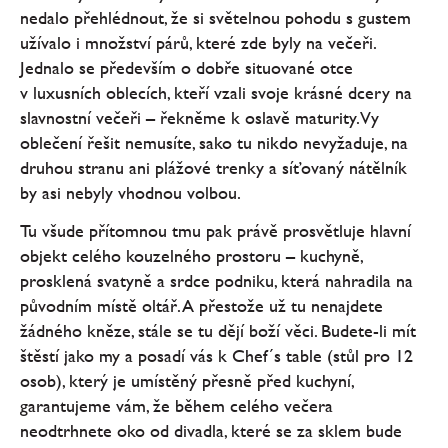
nedalo přehlédnout, že si světelnou pohodu s gustem
užívalo i množství párů, které zde byly na večeři.
Jednalo se především o dobře situované otce
v luxusních oblecích, kteří vzali svoje krásné dcery na
slavnostní večeři – řekněme k oslavě maturity. Vy
oblečení řešit nemusíte, sako tu nikdo nevyžaduje, na
druhou stranu ani plážové trenky a síťovaný nátělník
by asi nebyly vhodnou volbou.
Tu všude přítomnou tmu pak právě prosvětluje hlavní
objekt celého kouzelného prostoru – kuchyně,
prosklená svatyně a srdce podniku, která nahradila na
původním místě oltář. A přestože už tu nenajdete
žádného kněze, stále se tu dějí boží věci. Budete-li mít
štěstí jako my a posadí vás k Chef´s table (stůl pro 12
osob), který je umístěný přesně před kuchyní,
garantujeme vám, že během celého večera
neodtrhnete oko od divadla, které se za sklem bude