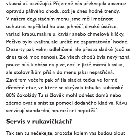
vkusná až osvěžující. Příjemně nás překvapila absence
opravdu pálivého chodu, což je dnes hodně trendy.
V našem degustačním menu jsme měli možnost
ochutnat například holuba, jehněčí, divoké ústřice,
variaci krabů, makrelu, kaviár anebo chmelové klíčky.
Pečivo bylo kvalitní, ale určitě ne zapamatování hodné.
Dezerty pak velmi odlehčené, ale přesto sladké (což se
dnes také moc nenosí). Ze všech chodů byla nevýrazná
pouze bílá klobása na pivě, což je jistě místní klasika,
ale stolovníkům přišla do menu jaksi nepatřičná.
Závěrem večeře pak přišla sladká tečka ve formě
dřevěné etue, ve které se skrývala tabulka kubánské
80% čokolády. Tu si člověk mohl odnést domů nebo
zdemolovat a sníst za pomoci dodaného kladiva. Kávu
servírují standardní, neurazí ani nepotěší.
Servis v rukavičkách?
Tak ten tu nečekejte, protože kolem vás budou plout