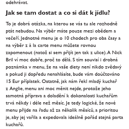
odehrávat.
Jak se tam dostat a co si dát k jídlu?
To je dobrá otázka, na kterou se vás tu ale rozhodně
ptát nebudou. Na výběr máte pouze mezi obědem a
večeří. Jednotné menu je o 10 chodech pro oba časy a
na výběr z à la carte menu můžete rovnou
zapomenout (natož si sem přijít jen tak z ulice). A Nick
Bril ví moc dobře, proč to dělá. S tím souvisí i drobná
poznámka v menu, že na vaše diety není nikdo zvědavý
a pokud ji dopředu nenahlásíte, bude vám doúčtováno
15 Eur příplatek. Ostatně, jak nám řekl mladý kuchař
z Anglie, menu ani moc měnit nejde, protože jeho
samotná příprava a doladění k dokonalosti kuchařům
trvá někdy i déle než měsíc. Je tedy logické, že nové
menu přijde na řadu až za několik měsíců, a prioritou
je, aby jej vařila a expedovala ideálně pořád stejná parta
kuchařů.