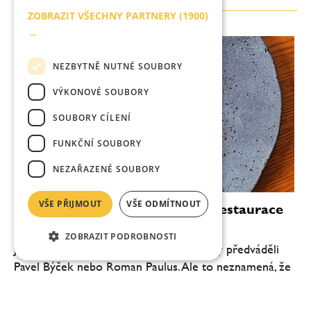
ZOBRAZIT VŠECHNY PARTNERY
(1900)
→
NEZBYTNĚ NUTNÉ SOUBORY
VÝKONOVÉ SOUBORY
SOUBORY CÍLENÍ
FUNKČNÍ SOUBORY
NEZAŘAZENÉ SOUBORY
VŠE PŘIJMOUT
VŠE ODMÍTNOUT
V Alcronu se opět vaří! Slavná restaurace
vstává z popela
ZOBRAZIT PODROBNOSTI
Jde o úplně jiný styl, než jaký tu před lety předváděli
Pavel Býček nebo Roman Paulus. Ale to neznamená, že
je to špatně.