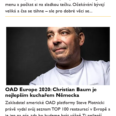
menu a počkat si na sladkou tečku. Očekávání bývají
veliká a čas se táhne – ale pro dobré věci se...
OAD Europe 2020: Christian Baum je
nejlepším kuchařem Německa
Zakladatel americké OAD platformy Steve Plotnicki
právě vydal svůj seznam TOP 100 restaurací v Evropě a
je jen na nás, zda ho budeme brát vážně. Ti nejlepší