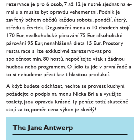
rezervace je pro 6 osob, 7 až 12 je nutné sjednat na e-
mailu a musíte být opravdu vehementní. Podnik je
zavřený během obědů každou sobotu, pondělí, úterý,
středu a čtvrtek. Degustační menu o 10 chodech stojí
170 Eur, nealkoholické párování 75 Eur, alkoholické
párování 95 Eur, nenahlášená dieta 15 Eur. Prostory
restaurace si lze exkluzivně zarezervovat pro
společnost min. 80 hostů, nepočítejte však s žádnou
hudbou nebo programem. O jídlo tu jde v první řadě a
to si nebudeme přeci kazit hlasitou produkcí.
A když budete odcházet, nechte se provést kuchyní,
požádejte o podpis na menu Nicka Brila a využijte
toalety, jsou opravdu krásné. Ty peníze totiž skutečně
stojí za to, poměr cena výkon je skvělý!
The Jane Antwerp