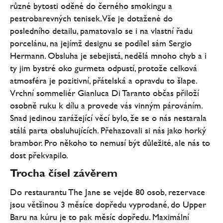
různé bytosti oděné do černého smokingu a
pestrobarevných tenisek. Vše je dotažené do
posledního detailu, pamatovalo se i na vlastní řadu
porcelánu, na jejímž designu se podílel sám Sergio
Hermann. Obsluha je sebejistá, nedělá mnoho chyb a i
ty jim bystré oko gurmeta odpustí, protože celková
atmosféra je pozitivní, přátelská a opravdu to šlape.
Vrchní sommeliér Gianluca Di Taranto občas přiloží
osobně ruku k dílu a provede vás vinným párováním.
Snad jedinou zarážející věcí bylo, že se o nás nestarala
stálá parta obsluhujících. Přehazovali si nás jako horký
brambor. Pro někoho to nemusí být důležité, ale nás to
dost překvapilo.
Trocha čísel závěrem
Do restaurantu The Jane se vejde 80 osob, rezervace
jsou většinou 3 měsíce dopředu vyprodané, do Upper
Baru na kúru je to pak měsíc dopředu. Maximální