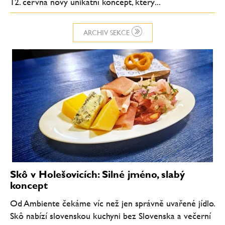
12. června nový unikátní koncept, který...
ARCHIV SEKCE
Skô v Holešovicích: Silné jméno, slabý
koncept
Od Ambiente čekáme víc než jen správně uvařené jídlo.
Skô nabízí slovenskou kuchyni bez Slovenska a večerní