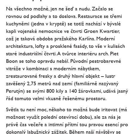
Na všechno možné, jen ne šeď a nudu. Začalo se
rovnou od podlahy a to doslova. Restaurace se třemi
kuchyněmi (jedna v kryptě) se totiž nachází v bývalé
kapli vojenské nemocnice ve čtvrti Groen Kwartier,
což je taková obdoba pražského Karlína. Moderní
architektura, lofty a prosklené fasády, to vše v kulisách
staré industriální čtvrti. A tvůrce interiéru arch. Piet
Boon se toho opravdu nebál. Původní pestrobarevné
vitráže v kombinaci s moderním nábytkem,
zrestaurované fresky a druhý hlavní objekt – lustr
zavěšený 2,75 metrů nad zemí (familiárně nazývaný
Perutýn) se svými 800 kily a 140 žárovkami, udává jasný
řád tomuto velmi vkusně řešenému prostoru.
Světla tu není moc, někoho to možná bude iritovat (má
možnost využít polední otevírací dobu), ale za nás je
právě čas večeře a intimní přítmí tou pravou esencí pro
dokonalý labužnický zážitek. Během naší návštěvy se