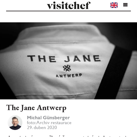
The Jane Antwerp
Michal Günsberger
foto: Archiv restaurace
29. duben 2020